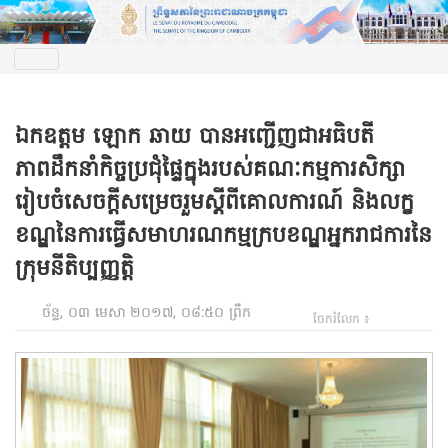
ឯកឧត្តម ឡោក ឆាយ បាន​អញ្ជើញ​ជា​អធិបតី​
ភាពដឹក​នាំ​កិច្ច​ប្រជុំ​​ផ្ទៃ​ក្នុង​របស់​គណៈកម្មការ​សិក្សា​
រៀប​ចំ​សេចក្តី​សម្រេច​រួម​ស្តីពី​គោល​ការណ៍ និង​លក្ខ
ខណ្ឌ​នៃ​ការ​ធ្វើ​សមាហរណកម្ម​ក្រប​ខណ្ឌ​អ្នក​រាជការ​នៃ​
ក្រុម​នីតិ​ប្បញ្ញត្តិ
ច័ន្ទ, ០៣ មេសា ២០១៧, ០៨:៥០ ព្រឹក
ចែករំលែក ៖