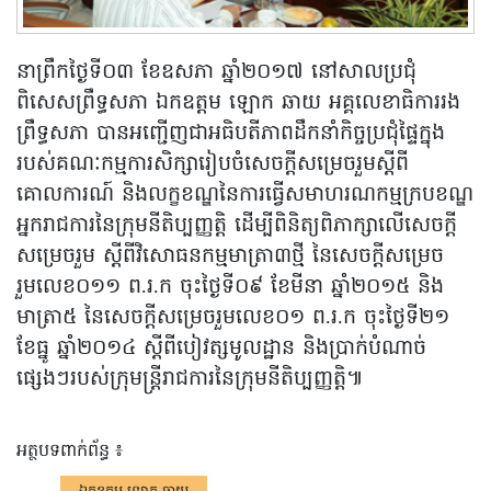
នាព្រឹកថ្ងៃទី០៣ ខែឧសភា ឆ្នាំ២០១៧ នៅសាលប្រជុំ
ពិសេសព្រឹទ្ធសភា ឯកឧត្តម ឡោក ឆាយ អគ្គលេខាធិការរង
ព្រឹទ្ធសភា បានអញ្ជើញជាអធិបតីភាពដឹកនាំកិច្ចប្រជុំផ្ទៃក្នុង
របស់គណៈកម្មការសិក្សារៀបចំសេចក្តីសម្រេចរួមស្តីពី
គោលការណ៍ និងលក្ខខណ្ឌនៃការធ្វើសមាហរណកម្មក្របខណ្ឌ
អ្នករាជការនៃក្រុមនីតិប្បញ្ញត្តិ ដើម្បីពិនិត្យពិភាក្សាលើសេចក្តី
សម្រេចរួម ស្តីពីវិសោធនកម្មមាត្រា៣ថ្មី នៃសេចក្តីសម្រេច
រួមលេខ០១១ ព.រ.ក ចុះថ្ងៃទី០៩ ខែមីនា ឆ្នាំ២០១៥ និង
មាត្រា៥ នៃសេចក្តីសម្រេចរួមលេខ០១ ព.រ.ក ចុះថ្ងៃទី២១
ខែធ្នូ ឆ្នាំ២០១៤ ស្តីពីបៀវត្សមូលដ្ឋាន និងប្រាក់បំណាច់
ផ្សេងៗរបស់ក្រុមន្ត្រីរាជការនៃក្រុមនីតិប្បញ្ញត្តិ៕
អត្ថបទពាក់ព័ន្ធ ៖