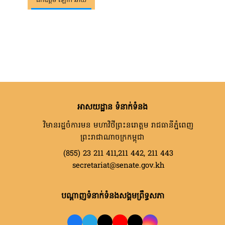
ឯកឧត្តម ឡោក ឆាយ
អាសយដ្ឋាន ទំនាក់ទំនង
វិមានរដ្ឋចំការមន មហាវិថីព្រះនរោត្តម រាជធានីភ្នំពេញ
ព្រះរាជាណាចក្រកម្ពុជា
(855) 23 211 411,211 442, 211 443
secretariat@senate.gov.kh
បណ្តាញទំនាក់ទំនងសង្គមព្រឹទ្ធសភា