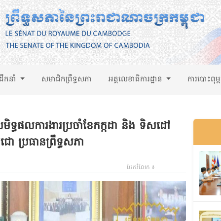
់ដឹកនាំ
សមាជិកព្រឹទ្ធសភា
អគ្គលេខាធិការដ្ឋាន
ការបោះពុម្
ណ៍សមិទ្ធផលការងារប្រចាំខែកក្កដា និង ទិសដៅ
ជោ ប្រធានព្រឹទ្ធសភា
ចែករំលែក ៖