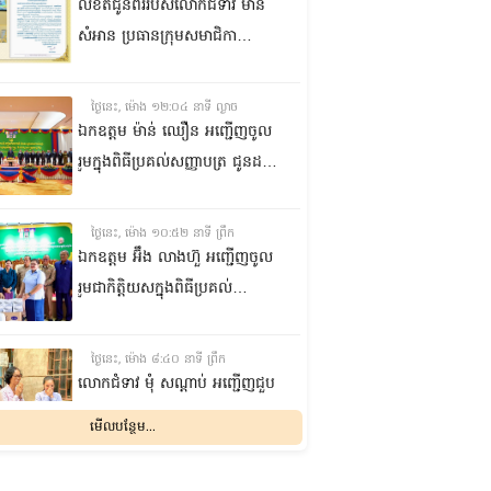
លិខិតជូនពររបស់លោកជំទាវ មាន
សំអាន ប្រធានក្រុម​សមាជិកា
ព្រឹទ្ធសភា​ គោរពជូន លោកជំទាវ
ឃួន ឃុនឌី លេខាធិការក្រុម
ថ្ងៃនេះ, ម៉ោង ១២:០៤ នាទី ល្ងាច
សមាជិកាព្រឹទ្ធសភា ក្នុងឱកាស
ឯកឧត្តម ម៉ាន់ ឈឿន អញ្ជើញចូល
ប្រកបដោយសិរីមង្គល នៃថ្ងៃចម្រើន
រួមក្នុងពិធីប្រគល់សញ្ញាបត្រ ជូនដល់
អាយុវឌ្ឍនមង្គលរបស់ លោកជំទាវ
និស្សិតជ័យលាភី និងសម្ពោធអគារ
លេខាធិការក្រុមសមាជិកាព្រឹទ្ធសភា
សិក្សា នៃសាកលវិទ្យាល័យភូមិន្ទនីតិ
ថ្ងៃនេះ, ម៉ោង ១០:៥២ នាទី ព្រឹក
សាស្ត្រ និងវិទ្យាស្ត្រសេដ្ឋកិច្ច
ឯកឧត្តម អ‍៊ឹង លាងហ៊ួ អញ្ជើញចូល
រួមជាកិត្តិយសក្នុងពិធីប្រគល់
ឧបករណ៍ផលិតអុកស៊ីសែន
និងអាល់កុល ជូនដល់មន្ទីរពេទ្យ
ថ្ងៃនេះ, ម៉ោង ៨:៤០ នាទី ព្រឹក
បង្អែក និងមណ្ឌលសុខភាពមួយចំនួន
លោកជំទាវ មុំ សណ្តាប់ អញ្ជើញជួប
ក្នុងខេត្តកំពង់ឆ្នាំង
សំណេះសំណាល និងសួរសុខទុក្ខ
មើលបន្ថែម...
ជាមួយចលនានារី ក្នុងសង្កាត់ផ្សារ
ដើមថ្កូវ ខណ្ឌចំការមន រាជធានី
ម្សិលមិញ, ម៉ោង ៨:០៤ នាទី ល្ងាច