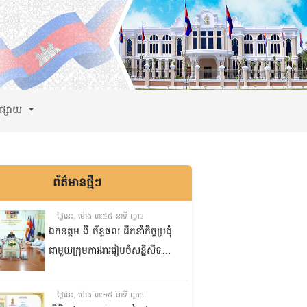
ពផ្សាយ
ព័ត៌មានថ្មីៗ
ថ្ងៃនេះ, ម៉ោង ៣:៥៥ នាទី ល្ងាច
ឯកឧត្តម ងី ច័ន្ទផល ដឹកនាំកិច្ចប្រជុំ
ជាមួយក្រុមការងាររៀបចំសន្និសីទ
ISC-2 ដើម្បីពិនិត្យវឌ្ឍនភាពការងារ
ដែលបាននិងកំពុងអនុវត្ត
ថ្ងៃនេះ, ម៉ោង ៣:១៥ នាទី ល្ងាច