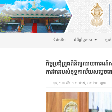
ទំព័រដើម
អំពីព្រឹទ្ធសភា
ថ្នាក
កិច្ចប្រជុំត្រួតពិនិត្យរបាយការ
ការងាររបស់ខុទ្ទកាល័យសម្តេចតេ
ពុធ, ១៣ សីហា ២០២៥, ០២:២០ ល្ងាច