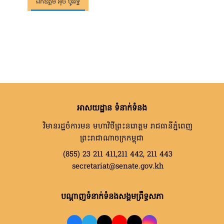
ឯកឧត្តម អ៊ុច បូររិទ្ធ
អាសយដ្ឋាន ទំនាក់ទំនង
វិមានរដ្ឋចំការមន មហាវិថីព្រះនរោត្តម រាជធានីភ្នំពេញ
ព្រះរាជាណាចក្រកម្ពុជា
(855) 23 211 411,211 442, 211 443
secretariat@senate.gov.kh
បណ្តាញទំនាក់ទំនងសង្គមព្រឹទ្ធសភា