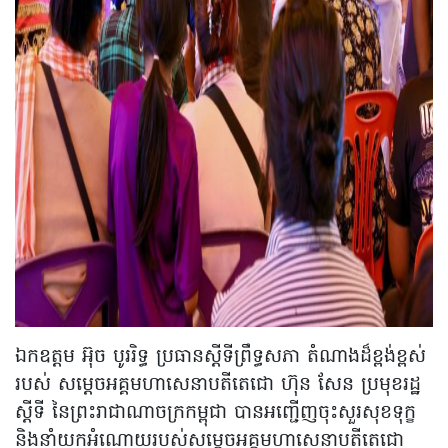
ឯកឧត្តម អ៊ុច បូររិទ្ធ ប្រធានស្តីទីព្រឹទ្ធសភា តំណាងដ៏ខ្ពង់ខ្ពស់
របស់ សម្តេចអគ្គមហាសេនាបតីតេជោ ហ៊ុន សែន ប្រមុខរដ្ឋ
ស្តីទី នៃព្រះរាជាណាចក្រកម្ពុជា បានអញ្ជើញចុះសួរសុខទុក្ខ
និងនាំយកអំណោយរបស់សម្តេចអគ្គមហាសេនាបតីតេជោ