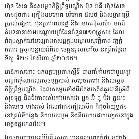
ហ៊ុន សែន និងសម្តេចកិត្តិព្រឹទ្ធបណ្ឌិត ប៊ុន រ៉ានី ហ៊ុនសែន
មានដូចជា៖ គ្រឿងឧបភោគ បរិភោគ ឱសថ និងសម្ភារៈប្រើ
ប្រាស់ផ្សេងៗ ជូនប្រជាពលរដ្ឋ និងកុមារភៀសសឹក មកពី
តំបន់នានាតាមបណ្តោយព្រំដែនចំនួន៧១០គ្រួសារ ដែល
កំពុងស្នាក់នៅបណ្តោះអាសន្នក្នុងមណ្ឌលសុវត្ថិភាព វត្តភ្នំ
កំបោរ ស្រុកបន្ទាយអំពិល ខេត្តឧត្តរមានជ័យ នាព្រឹកថ្ងៃអា
ទិត្យ ទី២៤ ខែសីហា ឆ្នាំ២០២៥។
នាឱកាសនោះ ឯកឧត្តមប្រធានស្តីទី បានពាំនាំមកជាមួយនូវ
បណ្តាំផ្ញើសាកសួរសុខទុក្ខរបស់ សម្តេចតេជោ និងសម្តេច
កិត្តិព្រឹទ្ធបណ្ឌិត ដែលសម្តេចទាំងពីរតែងតែគិតគូរជានិច្ចអំពី
សុខទុក្ខ និងជីវភាពរស់នៅរបស់បង ប្អូន អ៊ំ ពូ មីង ក្មួយៗ
និងចៅៗ ទាំងអស់ ដែលជាជនភៀសសឹក ក៏ដូចវីរយុទ្ធជន
នៅគ្រប់ទីកន្លែង និយាយជារួម និងនិយាយដោយឡែកនៅក្នុង
ខេត្តឧត្តរមានជ័យ។
ឯកឧត្តមប្រធានស្តីទីព្រឹទ្ធសភា បានគូសបញ្ជាក់ថា នៅក្នុង