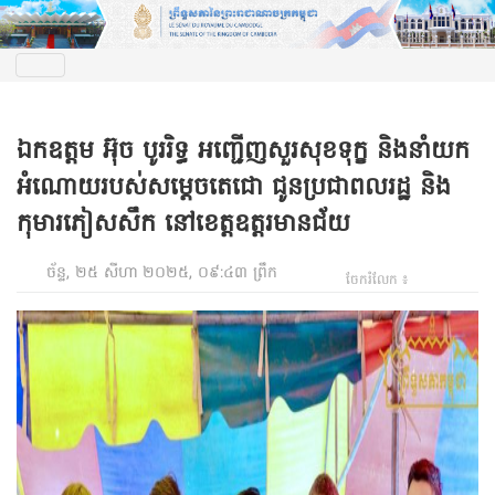
ឯកឧត្តម អ៊ុច បូររិទ្ធ អញ្ជើញសួរសុខទុក្ខ និងនាំយក
អំណោយរបស់សម្ដេចតេជោ ជូនប្រជាពលរដ្ឋ និង
កុមារភៀសសឹក នៅខេត្តឧត្តរមានជ័យ
ច័ន្ទ, ២៥ សីហា ២០២៥, ០៩:៤៣ ព្រឹក
ចែករំលែក ៖