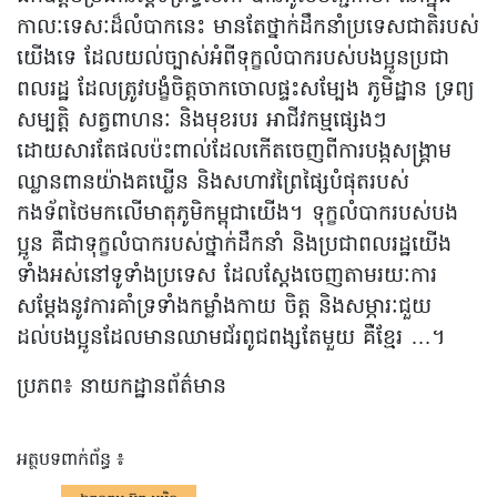
កាលៈទេសៈដ៏លំបាកនេះ មានតែថ្នាក់ដឹកនាំប្រទេសជាតិរបស់
យើងទេ ដែលយល់ច្បាស់អំពីទុក្ខលំបាករបស់បងប្អូនប្រជា
ពលរដ្ឋ ដែលត្រូវបង្ខំចិត្តចាកចោលផ្ទះសម្បែង ភូមិដ្ឋាន ទ្រព្យ
សម្បត្តិ សត្វពាហនៈ និងមុខរបរ អាជីវកម្មផ្សេងៗ
ដោយសារតែផលប៉ះពាល់ដែលកើតចេញពីការបង្កសង្គ្រាម
ឈ្លានពានយ៉ាងគឃ្លើន និងសហាវព្រៃផ្សៃបំផុតរបស់
កងទ័ពថៃមកលើមាតុភូមិកម្ពុជាយើង។ ទុក្ខលំបាករបស់បង
ប្អូន គឺជាទុក្ខលំបាករបស់ថ្នាក់ដឹកនាំ និងប្រជាពលរដ្ឋយើង
ទាំងអស់នៅទូទាំងប្រទេស ដែលស្តែងចេញតាមរយៈការ
សម្តែងនូវការគាំទ្រទាំងកម្លាំងកាយ ចិត្ត និងសម្ភារៈជួយ
ដល់បងប្អូនដែលមានឈាមជ័រពូជពង្សតែមួយ គឺខ្មែរ …។
ប្រភព៖ នាយកដ្ឋានព័ត៌មាន
អត្ថបទពាក់ព័ន្ធ ៖