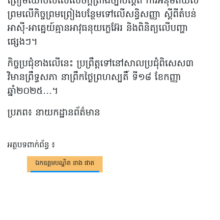
ត្រៀមយោបល់លើសេចក្តីព្រាងច្បាប់ស្តីពី ការអនុម័តយល់
ព្រមលើកិច្ចព្រមព្រៀងបន្ថែមទៅលើសន្ធិសញ្ញា ស្តីពីតំបន់
អាស៊ី-អាគ្នេយ៍គ្មានអាវុធនុយក្លេអ៊ែរ និងពិនិត្យលើបញ្ហា
ផ្សេងៗ។
កិច្ចប្រជុំខាងលើនេះ ប្រព្រឹត្តទៅនៅសាលប្រជុំពិសេស៣
វិមានព្រឹទ្ធសភា នាព្រឹកថ្ងៃព្រហស្បតិ៍ ទី១៨ ខែកញ្ញា
ឆ្នាំ២០២៥…។
ប្រភព៖ នាយកដ្ឋានព័ត៌មាន
អត្ថបទពាក់ព័ន្ធ ៖
ឯកឧត្តមបណ្ឌិត នាង ផាត