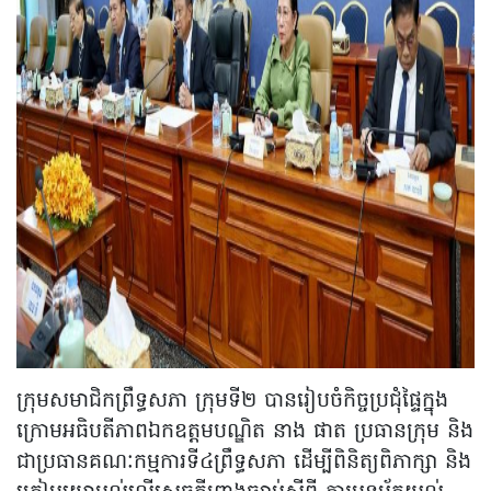
ក្រុមសមាជិកព្រឹទ្ធសភា ក្រុមទី២ បានរៀបចំកិច្ចប្រជុំផ្ទៃក្នុង
ក្រោមអធិបតីភាពឯកឧត្តមបណ្ឌិត នាង ផាត ប្រធានក្រុម និង
ជាប្រធានគណៈកម្មការទី៤ព្រឹទ្ធសភា ដើម្បីពិនិត្យពិភាក្សា និង