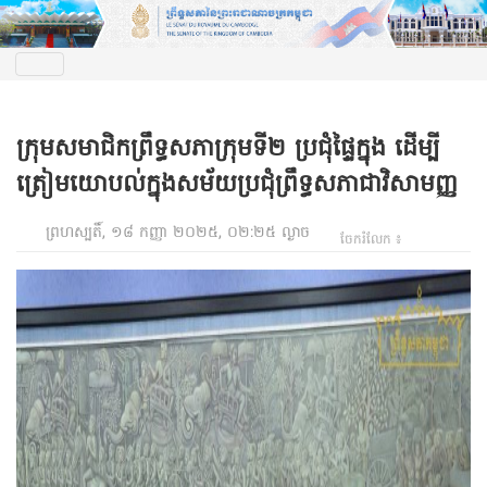
ក្រុមសមាជិកព្រឹទ្ធសភាក្រុមទី២ ប្រជុំផ្ទៃក្នុង ដើម្បី
ត្រៀមយោបល់ក្នុងសម័យប្រជុំព្រឹទ្ធសភាជាវិសាមញ្ញ
ព្រហស្បតិ៍, ១៨ កញ្ញា ២០២៥, ០២:២៥ ល្ងាច
ចែករំលែក ៖