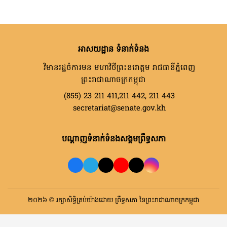
អាសយដ្ឋាន ទំនាក់ទំនង
វិមានរដ្ឋចំការមន មហាវិថីព្រះនរោត្តម រាជធានីភ្នំពេញ
ព្រះរាជាណាចក្រកម្ពុជា
(855) 23 211 411,211 442, 211 443
secretariat@senate.gov.kh
បណ្តាញទំនាក់ទំនងសង្គមព្រឹទ្ធសភា
២០២៦ © រក្សាសិទ្ធិគ្រប់យ៉ាងដោយ ព្រឹទ្ធសភា នៃព្រះរាជាណាចក្រកម្ពុជា