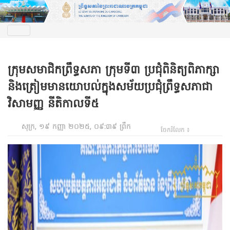
ក្រុមសមាជិកព្រឹទ្ធសភា ក្រុមទី៣ ប្រជុំពិនិត្យពិភាក្សា
និងត្រៀមមានយោបល់ក្នុងសម័យប្រជុំព្រឹទ្ធសភាជា
វិសាមញ្ញ នីតិកាលទី៥
សុក្រ, ១៩ កញ្ញា ២០២៥, ០៩:៣៩ ព្រឹក
ចែករំលែក ៖