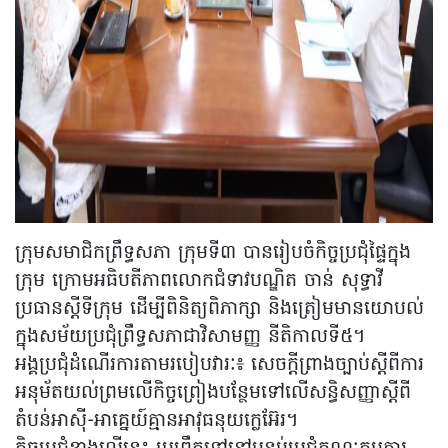
ក្រុមសមាជិកព្រឹទ្ធសភា ក្រុមទី៣ បានរៀបចំកិច្ចប្រជុំផ្ទៃក្នុង
ក្រុម ក្រោមអធិបតីភាពលោកជំទាវបណ្ឌិត ចាន់ សុទ្ធាវី
ប្រធានស្តីទីក្រុម ដើម្បីពិនិត្យពិភាក្សា និងត្រៀមមានយោបល់
ក្នុងសម័យប្រជុំព្រឹទ្ធសភាជាវិសាមញ្ញ នីតិកាលទី៥។
អង្គប្រជុំដំណើរការតាមរបៀបវារៈ៖ សេចក្តីព្រាងច្បាប់ស្តីពីការ
អនុម័តយល់ព្រមលើកិច្ចព្រៀងបន្ថែមទៅលើសន្ធិសញ្ញាស្តីពី
តំបន់អាស៊ី-អាគ្នេយ៍គ្មានអាវុធនុយក្លេអ៊ែរ។