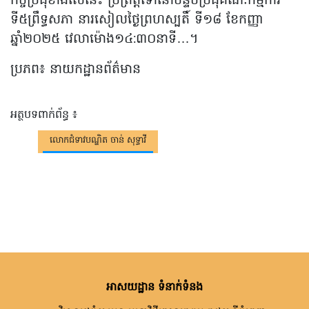
កិច្ចប្រជុំខាងលើនេះ ប្រព្រឹត្តទៅនៅបន្ទប់ប្រជុំគណៈកម្មការ
ទី៥ព្រឹទ្ធសភា នារសៀលថ្ងៃព្រហស្បតិ៍ ទី១៨ ខែកញ្ញា
ឆ្នាំ២០២៥ វេលាម៉ោង១៤:៣០នាទី…។
ប្រភព៖ នាយកដ្ឋានព័ត៌មាន
អត្ថបទពាក់ព័ន្ធ ៖
លោកជំទាវបណ្ឌិត ចាន់ សុទ្ធាវី
អាសយដ្ឋាន ទំនាក់ទំនង