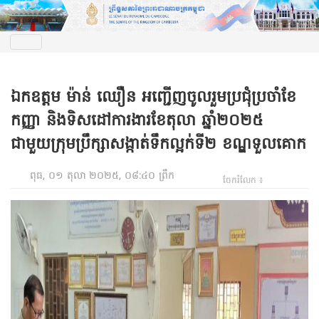
ឯកឧត្តម ម៉ាន់ ឈឿន អញ្ជើញចូលរួមប្រជុំប្រចាំខែ
កញ្ញា និងទិសដៅការងារខែតុលា ឆ្នាំ២០២៥
ជាមួយក្រុមប្រឹក្សាសង្កាត់ទឹកល្អក់ទី២ ខណ្ឌទួលគោក
ពុធ, ០១ តុលា ២០២៥, ០៨:៤០ ព្រឹក
ចែករំលែក ៖