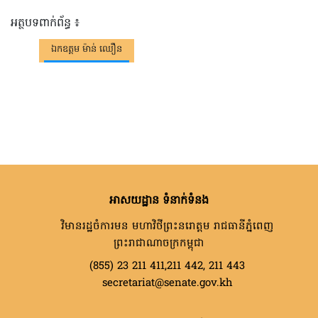
អត្ថបទពាក់ព័ន្ធ ៖
ឯកឧត្តម ម៉ាន់ ឈឿន
អាសយដ្ឋាន ទំនាក់ទំនង
វិមានរដ្ឋចំការមន មហាវិថីព្រះនរោត្តម រាជធានីភ្នំពេញ
ព្រះរាជាណាចក្រកម្ពុជា
(855) 23 211 411,211 442, 211 443
secretariat@senate.gov.kh