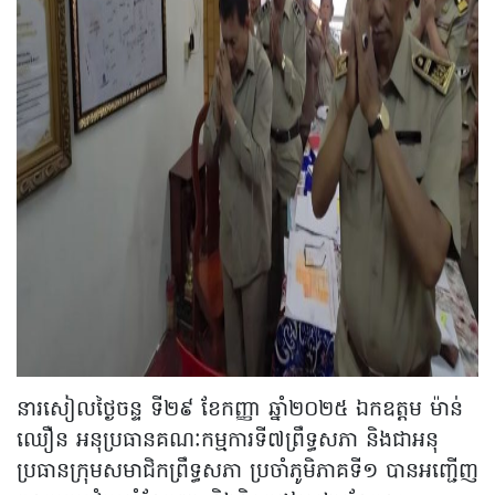
នារសៀលថ្ងៃចន្ទ ទី២៩ ខែកញ្ញា ឆ្នាំ២០២៥ ឯកឧត្តម ម៉ាន់
ឈឿន អនុប្រធានគណៈកម្មការទី៧ព្រឹទ្ធសភា និងជាអនុ
ប្រធានក្រុមសមាជិកព្រឹទ្ធសភា ប្រចាំភូមិភាគទី១ បានអញ្ជើញ