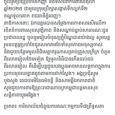
ចូលរួមប្រជុំប្រចាំខែកញ្ញា និងទិសដៅការងារខែតុលា
ឆ្នាំ២០២៥ ជាមួយក្រុមប្រឹក្សាសង្កាត់ទឹកល្អក់ទី២
ខណ្ឌទួលគោក រាជធានីភ្នំពេញ។​
នាឱកាសនោះ ឯកឧត្តមបានសម្តែងការកោតសរសើរលើកា
រខិតខំការពារសុខសុវត្ថិភាព និងសណ្តាប់ធ្នាប់សាធារណៈជូន
ប្រជាពលរដ្ឋ ចូលរួមរៀបចំបុណ្យភ្ជុំបិណ្ឌបានយ៉ាងល្អ សូមបន្ត
រួមឧបត្ថម្ភប្រចាំខែជូនសមាគមថែទាំសុខភាពមនុស្សចាស់
និងជួយបន្ថែមមូលនិធិមេត្តាករុណាសម្រាប់គ្រួសារក្រីក្រ ចំនួន
ពីរលានរៀលថែមទៀត ឱ្យមូលនិធិបានកើនដល់ដប់
ពីរលានរៀល គឺដើម្បីបន្តជួយបងប្អូនអាចមានលទ្ធភាពក្នុងការ
ប្រកបមុខរបរខ្នាតតូចតាមការជាក់ស្តែង។ អង្គប្រជុំសូម
បួងសួង តេជបារមីនៃធម៌ខន្តី និងសាមគ្គីឯកភាពជាតិ
សូមជួយការពារឱ្យព្រះរាជាណាចក្រកម្ពុជាបន្តមានសុខ
សន្តិភាពយូរអង្វែង។
ប្រភព៖ ការិយាល័យ​ជំនួយ​ការ​គណៈកម្មការ​ទី៧ព្រឹទ្ធសភា