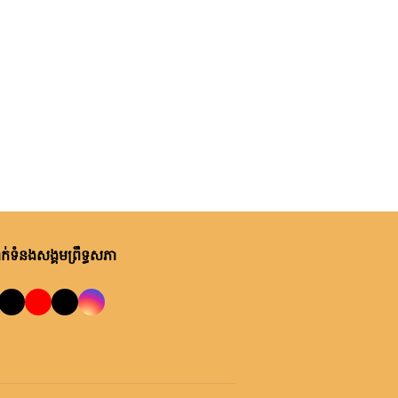
ថ្ងៃនេះ, ម៉ោង ១០:២២ នាទី ព្រឹក
ឯកឧត្តមបណ្ឌិត ឈីវ យីស៊ាង ជួប
ពិភាក្សាការងារជាមួយតំណាងក្រុម
ហ៊ុន Minebea Cambodia
ថ្ងៃនេះ, ម៉ោង ៩:២៤ នាទី ព្រឹក
ឯកឧត្តមបណ្ឌិត ធន់ វឌ្ឍនា កោត
សរសើរ និងលើកទឹកចិត្តអាជ្ញាធរ
ខណ្ឌ៧មករា ក្នុងការរៀបចំសេដ្ឋ
កិច្ចឌឿងហែម
ម្សិលមិញ, ម៉ោង ៩:៥០ នាទី ល្ងាច
លោកជំទាវ ចឹក ហេង អញ្ជើញ​ដឹកនាំ
់ទំនងសង្គមព្រឹទ្ធសភា
កិច្ចប្រជុំពិភាក្សា ស្តីពី ការត្រៀម
រៀបចំសន្និបាតសាខាអាណត្តិទី៦
របស់សាខាកាកបាទក្រហមកម្ពុជា
ម្សិលមិញ, ម៉ោង ៧:០៧ នាទី ល្ងាច
ខេត្តព្រះវិហារ
ឯកឧត្តម អ៊ុច បូររិទ្ធ ដឹកនាំកិច្ចប្រជុំ
គម្រោងថវិកាឆ្នាំ២០២៧ របស់
ព្រឹទ្ធសភា ជាមួយតំណាងក្រសួង