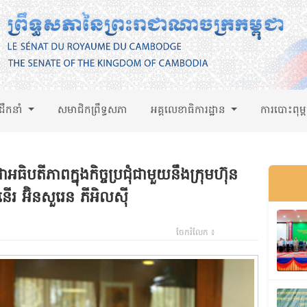
់ដឹកនាំ
សមាជិកព្រឹទ្ធសភា
អគ្គលេខាធិការដ្ឋាន
ការបោះពុម្
អធិបតីភាពក្នុងកិច្ចប្រជុំជាមួយនឹងក្រុមហ៊ុន
រ អ៊ិនសួរេន ភីអិលស៊ី
ចែករំលែក ៖