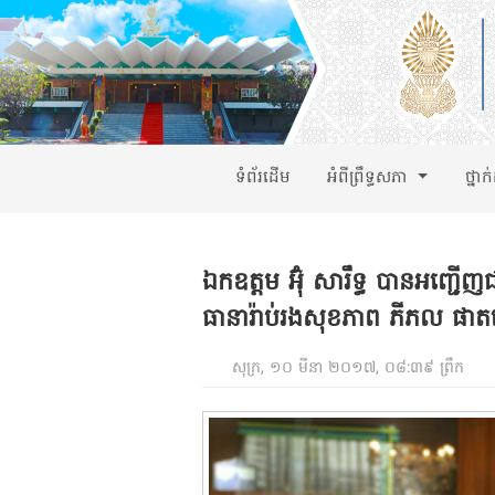
ទំព័រដើម
អំពីព្រឹទ្ធសភា
ថ្នាក
ឯកឧត្តម អ៊ុំ សារឹទ្ធ បានអញ្ជើញជា
ធានារ៉ាប់រងសុខភាព ភីភល ផាតនើ
សុក្រ, ១០ មីនា ២០១៧, ០៨:៣៩ ព្រឹក