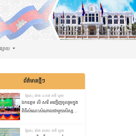
ពផ្សាយ
ព័ត៌មានថ្មីៗ
ថ្ងៃនេះ, ម៉ោង ៤:០៧ នាទី ល្ងាច
ឯកឧត្តម លី សារី អញ្ជើញចូលរួមក្នុង
ពិធីសំណេះសំណាលជាមួយសិស្ស
ត្រៀមប្រឡងសញ្ញាបត្រមធ្យមសិក្សា
ទុតិយភូមិ២០២៥-២០២៦
ថ្ងៃនេះ, ម៉ោង ៣:៣០ នាទី ល្ងាច