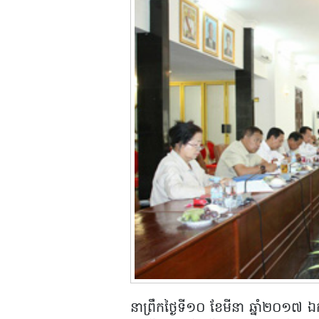
នាព្រឹកថ្ងៃទី១០ ខែមីនា ឆ្នាំ២០១៧ ឯកឧ