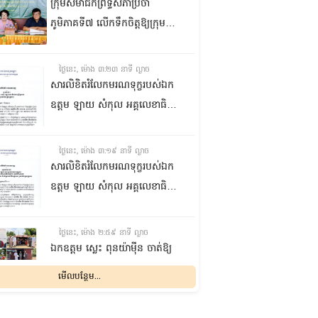
ក្រុមសមាជិកព្រឹទ្ធសភាប្រចាំ
ភូមិភាគទី៧ លើកទឹកចិត្តឱ្យក្រុម
ប្រឹក្សាឃុំក្នុងស្រុកជលគិរី រួមគ្នាបន្ត
បង្ករបង្កើនផលកសិកម្មបន្ថែមពីលើ
ថ្ងៃនេះ, ម៉ោង ៣:២៣ នាទី ល្ងាច
មុខរបបសព្វថ្ងៃ ដើម្បីឱ្យប្រជាពលរដ្ឋ
សារលិខិតរំលែកមរណទុក្ខរបស់ឯក
មានជីវភាពធូរធារ
ឧត្តម ឡាយ សំកុល អគ្គលេខាធិការ
ព្រឹទ្ធសភា ជូន ឯកឧត្តម ឡោក
ឆាយ អគ្គលេខាធិការរងព្រឹទ្ធសភា
ថ្ងៃនេះ, ម៉ោង ៣:១៩ នាទី ល្ងាច
ព្រមទាំងក្រុមគ្រួសារ ចំពោះមរណ
សារលិខិតរំលែកមរណទុក្ខរបស់ឯក
ភាព ឧបាសិកា លឹម អេងលាន ត្រូវ
ឧត្តម ឡាយ សំកុល អគ្គលេខាធិការ
ជាបងស្រីបង្កើតរបស់ឯកឧត្តម បាន
ព្រឹទ្ធសភា គោរពជូន លោកជំទាវ
ទទួលមរណភាព នៅថ្ងៃទី៥ ខែសីហា
ឡោក ខេង ប្រធានគណៈកម្មការ
ថ្ងៃនេះ, ម៉ោង ២:៥៩ នាទី ល្ងាច
ឆ្នាំ២០២៦ វេលាម៉ោង១:៥០នាទី
សុខាភិបាល សង្គមកិច្ច អតីត
ឯកឧត្តម ស្លេះ ពុនយ៉ាម៉ីន ចាត់ឱ្យ
រំលងអធ្រាត្រ ក្នុងជន្មាយុ៨១ឆ្នាំ
យុទ្ធជន យុវនីតិសម្បទា ការងារ
ក្រុមការងារនាំយកកញ្ចប់
មើលបន្ថែម...
ដោយរោគាពាធ នៅប្រទេសបារាំង
បណ្តុះបណ្តាលវិជ្ជាជីវៈ និងកិច្ចការនារី
អាហារចែកជូនបងប្អូនប្រជាពលរដ្ឋ
នៃរដ្ឋសភា ព្រមទាំងក្រុមគ្រួសារ
ថ្ងៃនេះ, ម៉ោង ២:៣២ នាទី ល្ងាច