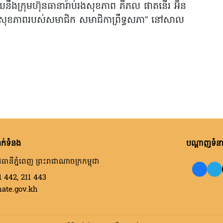
ាមួយនឹងក្រុមហ៊ុនធានារ៉ាប់រងសុខភាព ភីភល ផាតនើរ អ៊ិន
ាប់រងសុខភាពរបស់សមាជិក សមាជិកាព្រឹទ្ធសភា” នៅសាល
ក់ទំនង
បណ្តាញទំនាក
ធានីភ្នំពេញ ព្រះរាជាណាចក្រកម្ពុជា
1 442, 211 443
nate.gov.kh