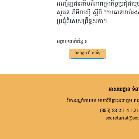
អញ្ជើញជាអធិបតីភាពក្នុងកិច្ចប្រជុំជ
សួរេន ភីអិលស៊ី ស្តីពី “ការធានារ៉
ប្រជុំពិសេសព្រឹទ្ធសភា៕
អត្ថបទពាក់ព័ន្ធ ៖
ឯកឧត្តម អ៊ុំ សារឹទ្ធ
អាសយដ្ឋាន ទំនា
វិមានរដ្ឋចំការមន មហាវិថីព្រះនរោត្តម រាជ
(855) 23 211 411,21
secretariat@se