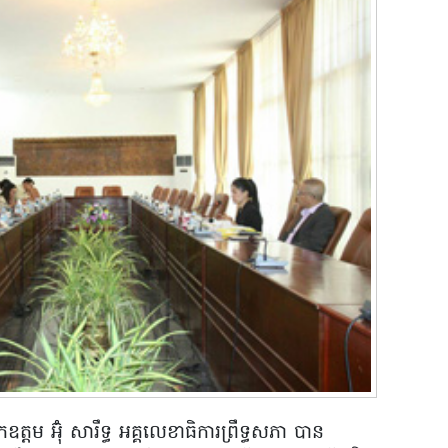
ត្តម អ៊ុំ សារឹទ្ធ អគ្គលេខាធិការព្រឹទ្ធសភា បាន