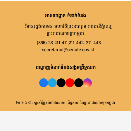
អាសយដ្ឋាន ទំនាក់ទំនង
វិមានរដ្ឋចំការមន មហាវិថីព្រះនរោត្តម រាជធានីភ្នំពេញ
ព្រះរាជាណាចក្រកម្ពុជា
(855) 23 211 411,211 442, 211 443
secretariat@senate.gov.kh
បណ្តាញទំនាក់ទំនងសង្គមព្រឹទ្ធសភា
២០២៦ © រក្សាសិទ្ធិគ្រប់យ៉ាងដោយ ព្រឹទ្ធសភា នៃព្រះរាជាណាចក្រកម្ពុជា