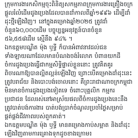
ក្រុមការងារកសិកម្មចុះពិនិត្យសកម្មភាពក្រុមការងារគ្រឿងចក្រ
ផ្តួលរំលំដើមដូងប្រេងដែលបានដាំកាលពីឆ្នាំ១៩៩៦ ដើម្បីដាំ
ដុះថ្មីឡើងវិញ។ នៅក្នុងគម្រោងឆ្នាំ២០២៥ ត្រូវដាំ
ចំនួន៦០,០០០ដើម បច្ចុប្បន្នអនុវត្តន៍បានចំនួន
៥៦,៥៥៨ដើម ស្មើនឹង ៩៤% ។
ឯកឧត្តមបណ្ឌិត ម៉ុង ឫទ្ធី ក៏បានអំពាវនាវដល់ជន
ទាំងឡាយណាដែលមានបំណងចង់រំលោភ បំពានយកដី
ចំការដូងប្រេងធ្វើជាកម្មសិទ្ធិផ្ទាល់ខ្លួននោះ ត្រូវគិតគូរ
ពិចារណាឱ្យបានល្អិតល្អន់ឡើងវិញ ព្រោះបើគម្រោងដាំដុះនេះ
ត្រូវបរាជ័យ និងបោះបង់ចោលនោះ គឺព្រះរាជាណាចក្រកម្ពុជា
មិនមានចំការដូងប្រេងទៀតទេ ចំពោះបុគ្គលិក កម្មករ
ប្រជាជន ដែលរស់នៅអាស្រ័យផលពីចំការដូងប្រេងនេះនឹង
ត្រូវបាត់បង់ការងារ បាត់បង់ប្រាក់ចំណូលប្រចាំថ្ងៃសម្រាប់
ផ្គត់ផ្គង់ជីវភាពរបស់ពួកគាត់។
ឯកឧត្តមបណ្ឌិត ម៉ុង ឫទ្ធី មានគម្រោងកាប់សម្អាត និងដាំដុះ
ឡើងវិញតាមការគ្រោងទុកដូចខាងក្រោម៖