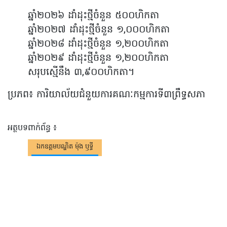
ឆ្នាំ២០២៦ ដាំដុះថ្មីចំនួន ៥០០ហិកតា
ឆ្នាំ២០២៧ ដាំដុះថ្មីចំនួន ១,០០០ហិកតា
ឆ្នាំ២០២៨ ដាំដុះថ្មីចំនួន ១,២០០ហិកតា
ឆ្នាំ២០២៩ ដាំដុះថ្មីចំនួន ១,២០០ហិកតា
សរុបស្មើនឹង ៣,៩០០ហិកតា។​
ប្រភព៖ ការិយាល័យ​ជំនួយ​ការ​គណៈកម្មការ​ទី៣ព្រឹទ្ធសភា
អត្ថបទពាក់ព័ន្ធ ៖
ឯកឧត្តមបណ្ឌិត ម៉ុង ឫទ្ធី