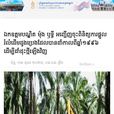
ឯកឧត្តមបណ្ឌិត ម៉ុង ឫទ្ធី អញ្ជើញចុះពិនិត្យការផ្តួល
រំលំដើមដូងប្រេងដែលបានដាំកាលពីឆ្នាំ១៩៩៦
ដើម្បីដាំដុះថ្មីឡើងវិញ
ច័ន្ទ, ១៣ តុលា ២០២៥, ០៨:៤៣ ព្រឹក
ចែករំលែក ៖