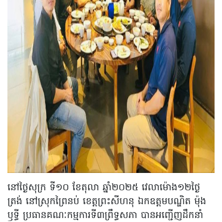
នៅថ្ងៃសុក្រ ទី១០ ខែតុលា ឆ្នាំ២០២៥ វេលាម៉ោង១២ថ្ងៃ
ត្រង់ នៅស្រុកព្រៃនប់ ខេត្តព្រះសីហនុ ឯកឧត្តមបណ្ឌិត ម៉ុង
ឫទ្ធី ប្រធានគណៈកម្មការទី៣ព្រឹទ្ធសភា បានអញ្ជើញដឹកនាំ