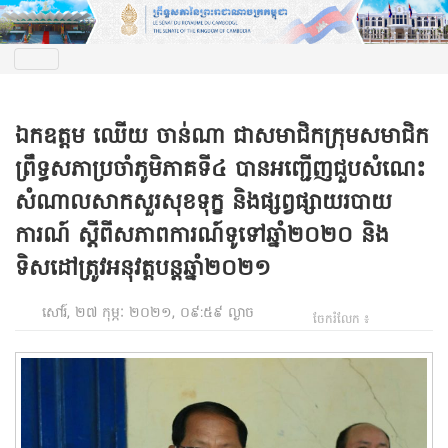
ឯកឧត្តម ឈើយ ចាន់ណា ជាសមាជិកក្រុមសមាជិក
ព្រឹទ្ធសភាប្រចាំភូមិភាគទី៤ បានអញ្ជើញជួបសំណេះ
សំណាលសាកសួរសុខទុក្ខ និងផ្សព្វផ្សាយរបាយ
ការណ៍ ស្ដីពីសភាពការណ៍ទូទៅឆ្នាំ២០២០ និង
ទិសដៅត្រូវអនុវត្តបន្តឆ្នាំ២០២១
សៅរ៍, ២៧ កុម្ភៈ ២០២១, ០៩:៥៩ ល្ងាច
ចែករំលែក ៖