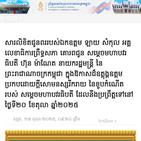
សារលិខិតជូនពរ​របស់ឯកឧត្តម ឡាយ សំកុល អគ្គ
លេខាធិការ​ព្រឹទ្ធសភា​ គោរពជូន សម្តេចមហាបវរ
ធិបតី ហ៊ុន ម៉ាណែត នាយករដ្ឋមន្ត្រី នៃ
ព្រះរាជាណាចក្រកម្ពុជា ក្នុងឱកាសដ៏ឧត្តុង្គឧត្តម
ប្រកបដោយក្តីសោមនស្សរីករាយ នៃខួបកំណើត
របស់ សម្តេចមហាបវរធិបតី ដែលនឹងប្រព្រឹត្តទៅនៅ
ថ្ងៃទី២០ ខែតុលា ឆ្នាំ២០២៥
សុក្រ, ១៧ តុលា ២០២៥, ០៩:២៤ ព្រឹក
ចែករំលែក ៖