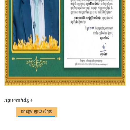
អត្ថបទពាក់ព័ន្ធ ៖
ឯកឧត្តម ឡាយ សំកុល