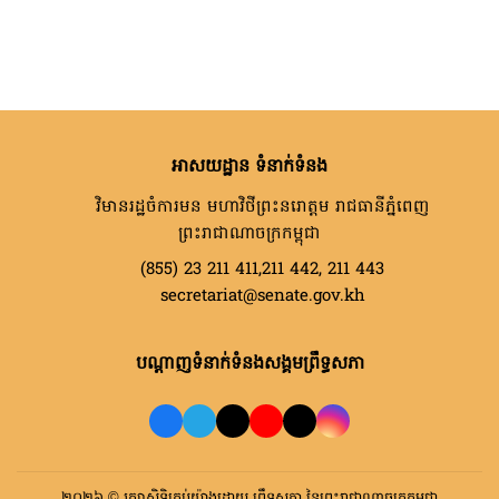
អាសយដ្ឋាន ទំនាក់ទំនង
វិមានរដ្ឋចំការមន មហាវិថីព្រះនរោត្តម រាជធានីភ្នំពេញ
ព្រះរាជាណាចក្រកម្ពុជា
(855) 23 211 411,211 442, 211 443
secretariat@senate.gov.kh
បណ្តាញទំនាក់ទំនងសង្គមព្រឹទ្ធសភា
២០២៦ © រក្សាសិទ្ធិគ្រប់យ៉ាងដោយ ព្រឹទ្ធសភា នៃព្រះរាជាណាចក្រកម្ពុជា