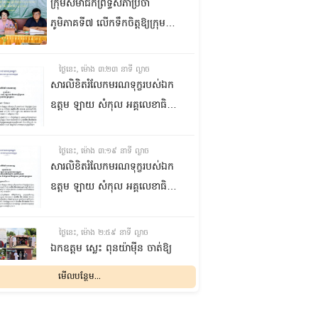
ក្រុមសមាជិកព្រឹទ្ធសភាប្រចាំ
ភូមិភាគទី៧ លើកទឹកចិត្តឱ្យក្រុម
ប្រឹក្សាឃុំក្នុងស្រុកជលគិរី រួមគ្នាបន្ត
បង្ករបង្កើនផលកសិកម្មបន្ថែមពីលើ
ថ្ងៃនេះ, ម៉ោង ៣:២៣ នាទី ល្ងាច
មុខរបបសព្វថ្ងៃ ដើម្បីឱ្យប្រជាពលរដ្ឋ
សារលិខិតរំលែកមរណទុក្ខរបស់ឯក
មានជីវភាពធូរធារ
ឧត្តម ឡាយ សំកុល អគ្គលេខាធិការ
ព្រឹទ្ធសភា ជូន ឯកឧត្តម ឡោក
ឆាយ អគ្គលេខាធិការរងព្រឹទ្ធសភា
ថ្ងៃនេះ, ម៉ោង ៣:១៩ នាទី ល្ងាច
ព្រមទាំងក្រុមគ្រួសារ ចំពោះមរណ
សារលិខិតរំលែកមរណទុក្ខរបស់ឯក
ភាព ឧបាសិកា លឹម អេងលាន ត្រូវ
ឧត្តម ឡាយ សំកុល អគ្គលេខាធិការ
ជាបងស្រីបង្កើតរបស់ឯកឧត្តម បាន
ព្រឹទ្ធសភា គោរពជូន លោកជំទាវ
ទទួលមរណភាព នៅថ្ងៃទី៥ ខែសីហា
ឡោក ខេង ប្រធានគណៈកម្មការ
ថ្ងៃនេះ, ម៉ោង ២:៥៩ នាទី ល្ងាច
ឆ្នាំ២០២៦ វេលាម៉ោង១:៥០នាទី
សុខាភិបាល សង្គមកិច្ច អតីត
ឯកឧត្តម ស្លេះ ពុនយ៉ាម៉ីន ចាត់ឱ្យ
រំលងអធ្រាត្រ ក្នុងជន្មាយុ៨១ឆ្នាំ
យុទ្ធជន យុវនីតិសម្បទា ការងារ
ក្រុមការងារនាំយកកញ្ចប់
មើលបន្ថែម...
ដោយរោគាពាធ នៅប្រទេសបារាំង
បណ្តុះបណ្តាលវិជ្ជាជីវៈ និងកិច្ចការនារី
អាហារចែកជូនបងប្អូនប្រជាពលរដ្ឋ
នៃរដ្ឋសភា ព្រមទាំងក្រុមគ្រួសារ
ថ្ងៃនេះ, ម៉ោង ២:៣២ នាទី ល្ងាច