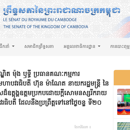
់ដឹកនាំ
សមាជិកព្រឹទ្ធសភា
អគ្គលេខាធិការដ្ឋាន
ការបោះពុម្
ិត ម៉ុង ឫទ្ធី ប្រធានគណៈកម្មការ​
មហាបវរធិបតី ហ៊ុន ម៉ាណែត នាយករដ្ឋមន្ត្រី នៃ
ាសដ៏ឧត្តុង្គឧត្តមប្រកបដោយក្តីសោមនស្សរីករាយ
បតី ដែលនឹងប្រព្រឹត្តទៅនៅថ្ងៃចន្ទ ទី២០
ចែករំលែក ៖