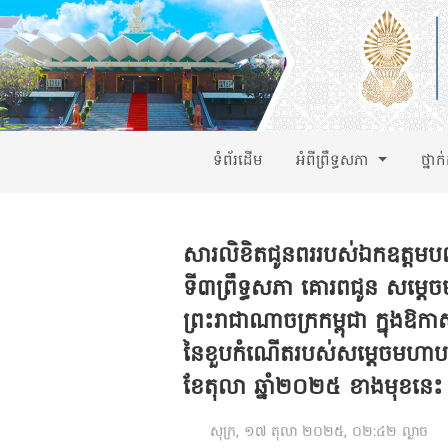
ទំព័រដើម
អំពីព្រឹទ្ធសភា
ថ្នាក
សារលិខិតជូនពររបស់ឯកឧត្តមបណ្ឌ
ទី៣ព្រឹទ្ធសភា គោរពជូន សម្តេច
ព្រះរាជាណាចក្រកម្ពុជា ក្នុងឱក
នៃខួបកំណើតរបស់សម្តេចមហាបវរធិ
ខែតុលា ឆ្នាំ២០២៥ ខាងមុខនេះ
សុក្រ, ១៧ តុលា ២០២៥, ០២:៤២ ល្ងាច