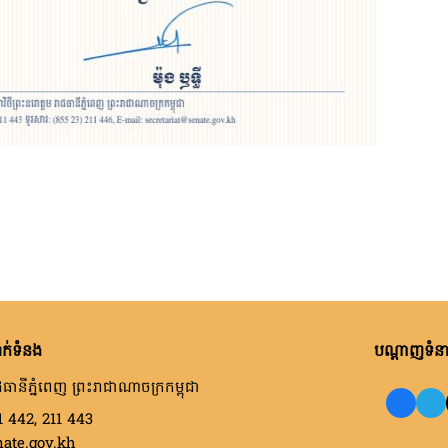
ក់ទំនង
បណ្តាញទំនាក
ធានីភ្នំពេញ ព្រះរាជាណាចក្រកម្ពុជា
1 442, 211 443
nate.gov.kh