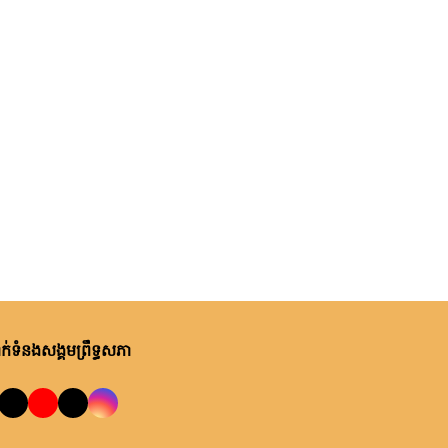
ថ្ងៃនេះ, ម៉ោង ១០:២២ នាទី ព្រឹក
ឯកឧត្តមបណ្ឌិត ឈីវ យីស៊ាង ជួប
ពិភាក្សាការងារជាមួយតំណាងក្រុម
ហ៊ុន Minebea Cambodia
ថ្ងៃនេះ, ម៉ោង ៩:២៤ នាទី ព្រឹក
ឯកឧត្តមបណ្ឌិត ធន់ វឌ្ឍនា កោត
សរសើរ និងលើកទឹកចិត្តអាជ្ញាធរ
ខណ្ឌ៧មករា ក្នុងការរៀបចំសេដ្ឋ
កិច្ចឌឿងហែម
ម្សិលមិញ, ម៉ោង ៩:៥០ នាទី ល្ងាច
លោកជំទាវ ចឹក ហេង អញ្ជើញ​ដឹកនាំ
កិច្ចប្រជុំពិភាក្សា ស្តីពី ការត្រៀម
រៀបចំសន្និបាតសាខាអាណត្តិទី៦
របស់សាខាកាកបាទក្រហមកម្ពុជា
់ទំនងសង្គមព្រឹទ្ធសភា
ម្សិលមិញ, ម៉ោង ៧:០៧ នាទី ល្ងាច
ខេត្តព្រះវិហារ
ឯកឧត្តម អ៊ុច បូររិទ្ធ ដឹកនាំកិច្ចប្រជុំ
គម្រោងថវិកាឆ្នាំ២០២៧ របស់
ព្រឹទ្ធសភា ជាមួយតំណាងក្រសួង