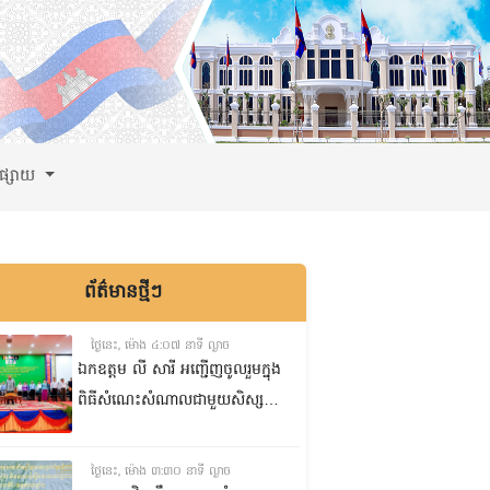
ពផ្សាយ
ព័ត៌មានថ្មីៗ
ថ្ងៃនេះ, ម៉ោង ៤:០៧ នាទី ល្ងាច
ឯកឧត្តម លី សារី អញ្ជើញចូលរួមក្នុង
ពិធីសំណេះសំណាលជាមួយសិស្ស
ត្រៀមប្រឡងសញ្ញាបត្រមធ្យមសិក្សា
ទុតិយភូមិ២០២៥-២០២៦
ថ្ងៃនេះ, ម៉ោង ៣:៣០ នាទី ល្ងាច