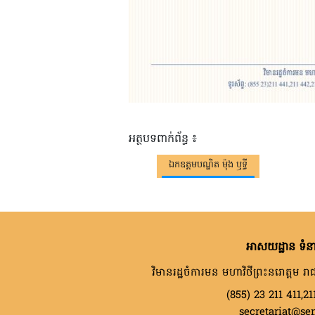
អត្ថបទពាក់ព័ន្ធ ៖
ឯកឧត្តមបណ្ឌិត ម៉ុង ឫទ្ធី
អាសយដ្ឋាន ទំនា
វិមានរដ្ឋចំការមន មហាវិថីព្រះនរោត្តម រាជ
(855) 23 211 411,21
secretariat@se