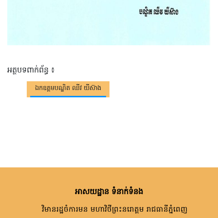
អត្ថបទពាក់ព័ន្ធ ៖
ឯកឧត្តមបណ្ឌិត ឈីវ យីស៊ាង
អាសយដ្ឋាន ទំនាក់ទំនង
វិមានរដ្ឋចំការមន មហាវិថីព្រះនរោត្តម រាជធានីភ្នំពេញ