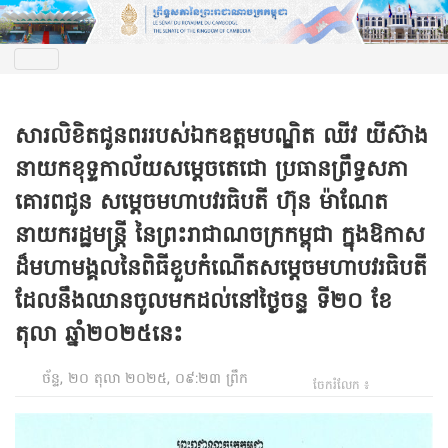
សារលិខិតជូនពររបស់ឯកឧត្តមបណ្ឌិត ឈីវ យីស៊ាង
នាយកខុទ្ទកាល័យសម្តេចតេជោ ប្រធានព្រឹទ្ធសភា
គោរពជូន​ សម្តេចមហាបវរធិបតី ហ៊ុន ម៉ាណែត
នាយករដ្ឋមន្ត្រី នៃព្រះរាជាណចក្រកម្ពុជា ក្នុងឱកាស
ដ៏មហាមង្គលនៃពិធីខួបកំណើតសម្តេចមហាបវរធិបតី
ដែលនឹងឈានចូលមកដល់នៅថ្ងៃចន្ទ ទី២០ ខែ
តុលា ឆ្នាំ២០២៥នេះ
ច័ន្ទ, ២០ តុលា ២០២៥, ០៩:២៣ ព្រឹក
ចែករំលែក ៖