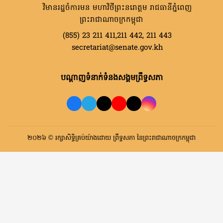
វិមានរដ្ឋចំការមន មហាវិថីព្រះនរោត្តម រាជធានីភ្នំពេញ
ព្រះរាជាណាចក្រកម្ពុជា
(855) 23 211 411,211 442, 211 443
secretariat@senate.gov.kh
បណ្តាញទំនាក់ទំនងសង្គមព្រឹទ្ធសភា
២០២៦ © រក្សាសិទ្ធិគ្រប់យ៉ាងដោយ ព្រឹទ្ធសភា នៃព្រះរាជាណាចក្រកម្ពុជា