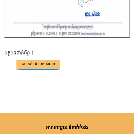
អត្ថបទពាក់ព័ន្ធ ៖
លោកជំទាវ មាន សំអាន
អាសយដ្ឋាន ទំនាក់ទំនង