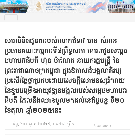
សារលិខិតជូនពររបស់លោកជំទាវ មាន សំអាន
ប្រធានគណៈកម្មការ​ទី៨ព្រឹទ្ធសភា គោរពជូនសម្តេច
មហាបវរធិបតី ហ៊ុន ម៉ាណែត នាយករដ្ឋមន្ត្រី នៃ
ព្រះរាជាណាចក្រកម្ពុជា ក្នុងឱកាសដ៏មង្គលាភិរម្យ
ប្រសើរថ្លៃថ្លាប្រកបដោយសេចក្តីសោមនស្សរីករាយ
នៃខួបចម្រើនអាយុវឌ្ឍនមង្គលរបស់សម្តេចមហាបវរ
ធិបតី ដែលនឹងឈានចូលមកដល់នៅថ្ងៃចន្ទ ទី២០
ខែតុលា ឆ្នាំ២០២៥នេះ
ច័ន្ទ, ២០ តុលា ២០២៥, ០៩:២៤ ព្រឹក
ចែករំលែក ៖