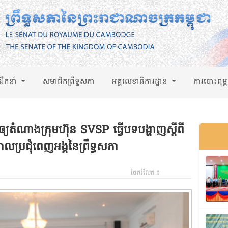
់ដឹកនាំ
សមាជិកព្រឹទ្ធសភា
អគ្គលេខាធិការដ្ឋាន
ការបោះពុម្
ាតឲ្យតំណាងក្រុមហ៊ុន SVSP ធ្វើបទបង្ហាញស្តីពី
ងសាលប្រជុំពេញអង្គនៃព្រឹទ្ធសភា
ចែករំលែក ៖