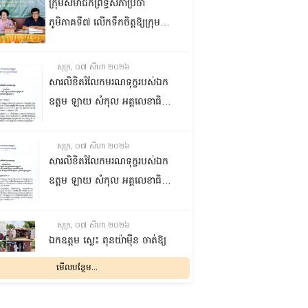
ក្រុមសមាជិកព្រឹទ្ធសភាប្រចាំ
ភូមិភាគទី៧ លើកទឹកចិត្តឱ្យក្រុម
ប្រឹក្សាឃុំក្នុងស្រុកជលគិរី រួមគ្នាបន្ត
បង្ករបង្កើនផលកសិកម្មបន្ថែមពីលើ
សុក្រ, ០៧ សីហា ២០២៦
មុខរបបសព្វថ្ងៃ ដើម្បីឱ្យប្រជាពលរដ្ឋ
សារលិខិតរំលែកមរណទុក្ខរបស់ឯក
មានជីវភាពធូរធារ
ឧត្តម ឡាយ សំកុល អគ្គលេខាធិការ
ព្រឹទ្ធសភា ជូន ឯកឧត្តម ឡោក
ឆាយ អគ្គលេខាធិការរងព្រឹទ្ធសភា
សុក្រ, ០៧ សីហា ២០២៦
ព្រមទាំងក្រុមគ្រួសារ ចំពោះមរណ
សារលិខិតរំលែកមរណទុក្ខរបស់ឯក
ភាព ឧបាសិកា លឹម អេងលាន ត្រូវ
ឧត្តម ឡាយ សំកុល អគ្គលេខាធិការ
ជាបងស្រីបង្កើតរបស់ឯកឧត្តម បាន
ព្រឹទ្ធសភា គោរពជូន លោកជំទាវ
ទទួលមរណភាព នៅថ្ងៃទី៥ ខែសីហា
ឡោក ខេង ប្រធានគណៈកម្មការ
សុក្រ, ០៧ សីហា ២០២៦
ឆ្នាំ២០២៦ វេលាម៉ោង១:៥០នាទី
សុខាភិបាល សង្គមកិច្ច អតីត
ឯកឧត្តម ស្លេះ ពុនយ៉ាម៉ីន ចាត់ឱ្យ
រំលងអធ្រាត្រ ក្នុងជន្មាយុ៨១ឆ្នាំ
យុទ្ធជន យុវនីតិសម្បទា ការងារ
ក្រុមការងារនាំយកកញ្ចប់
មើលបន្ថែម...
ដោយរោគាពាធ នៅប្រទេសបារាំង
បណ្តុះបណ្តាលវិជ្ជាជីវៈ និងកិច្ចការនារី
អាហារចែកជូនបងប្អូនប្រជាពលរដ្ឋ
នៃរដ្ឋសភា ព្រមទាំងក្រុមគ្រួសារ
សុក្រ, ០៧ សីហា ២០២៦