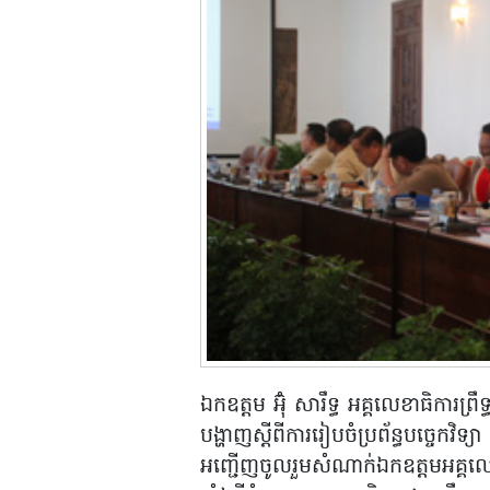
ឯកឧត្តម អ៊ុំ សារឹទ្ធ អគ្គលេខាធិការព
បង្ហាញស្តីពីការរៀបចំប្រព័ន្ធបច្ចេកវិ
អញ្ជើញចូលរួមសំណាក់ឯកឧត្តមអគ្គលេខាធ