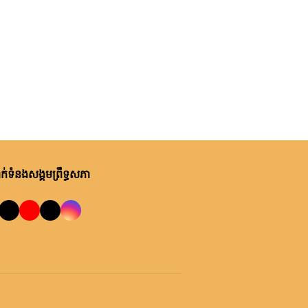
់ទំនងសង្គមព្រឹទ្ធសភា