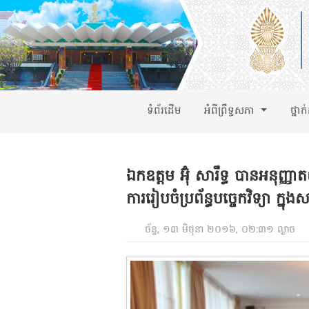
ទំព័រដើម
អំពីព្រឹទ្ធសភា
ថ្នាក
ឯកឧត្តម អ៊ុំ សារឹទ្ធ បានអនុញ្ញ
ការរៀបចំប្រព័ន្ធបច្ចេកវិទ្យា ក្នុ
ច័ន្ទ, ១៣ មិថុនា ២០១៦, ០២:៣១ ល្ងាច