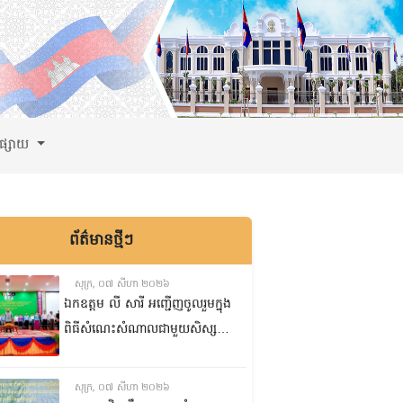
ពផ្សាយ
ព័ត៌មានថ្មីៗ
សុក្រ, ០៧ សីហា ២០២៦
ឯកឧត្តម លី សារី អញ្ជើញចូលរួមក្នុង
ពិធីសំណេះសំណាលជាមួយសិស្ស
ត្រៀមប្រឡងសញ្ញាបត្រមធ្យមសិក្សា
ទុតិយភូមិ២០២៥-២០២៦
សុក្រ, ០៧ សីហា ២០២៦