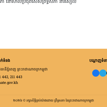
ទ្ធសភា នៅសាលប្រជុំពិសេសព្រឹទ្ធសភា នារសៀល
ក់ទំនង
បណ្តាញទំនាក
ធានីភ្នំពេញ ព្រះរាជាណាចក្រកម្ពុជា
1 442, 211 443
nate.gov.kh
២០២៦ © រក្សាសិទ្ធិគ្រប់យ៉ាងដោយ ព្រឹទ្ធសភា នៃព្រះរាជាណាចក្រកម្ពុជា