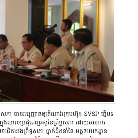
្រឹទ្ធសភា ​បានអនុញ្ញាតឲ្យតំណាងក្រុមហ៊ុន SVSP ធ្វើបទ
ទ្យា ក្នុងសាលប្រជុំពេញអង្គនៃព្រឹទ្ធសភា ដោយមានការ
ិការរងព្រឹទ្ធសភា ថ្នាក់ដឹកនាំនៃ អគ្គនាយកដ្ឋាន