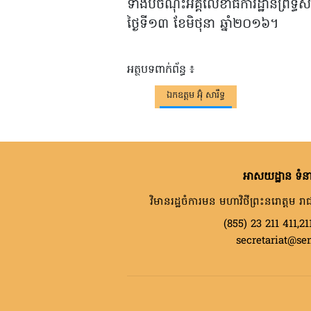
ទាំងបីចំណុះអគ្គលេខាធិការដ្ឋានព្រឹ
ថ្ងៃទី១៣ ខែមិថុនា ឆ្នាំ២០១៦។
អត្ថបទពាក់ព័ន្ធ ៖
ឯកឧត្តម អ៊ុំ សារឹទ្ធ
អាសយដ្ឋាន ទំនា
វិមានរដ្ឋចំការមន មហាវិថីព្រះនរោត្តម រាជ
(855) 23 211 411,21
secretariat@se