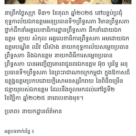
នាព្រឹកថ្ងៃសុក្រ ទី៣១ ខែតុលា ឆ្នាំ២០២៥ នៅបន្ទប់ប្រជុំ
ខុទ្ទកាល័យឯកឧត្តមអនុប្រធានទី១ព្រឹទ្ធសភា វិមានព្រឹទ្ធសភា
ថ្នាក់ដឹកនាំអគ្គលេខាធិការដ្ឋានព្រឹទ្ធសភា ដឹកនាំដោយឯក
ឧត្តម ឡាយ សំកុល អគ្គលេខាធិការព្រឹទ្ធសភា អមដោយឯក
ឧត្តមបណ្ឌិត ឈីវ យីស៊ាង នាយកខុទ្ទកាល័យសម្តេចប្រធាន
ព្រឹទ្ធសភា និងឯកឧត្តម នាយកពិធីការសម្តេចប្រធាន
ព្រឹទ្ធសភា បានអញ្ជើញគោរពជូនពរឯកឧត្តម អ៊ុច បូររិទ្ធ អនុ
ប្រធានទី១ព្រឹទ្ធសភា នៃព្រះរាជាណាចក្រកម្ពុជា ក្នុងឱកាសដ៏
ឧត្តុង្គឧត្តមប្រកបដោយក្តីសោមនស្សរីករាយ នៃពិធីចម្រើន
ជន្មាយុរបស់ឯកឧត្តម ដែលនឹងចូលមកដល់នៅថ្ងៃទី២
ខែវិច្ឆិកា ឆ្នាំ២០២៥ នាពេលខាងមុខ។
ប្រភព៖ នាយកដ្ឋានព័ត៌មាន
អត្ថបទពាក់ព័ន្ធ ៖