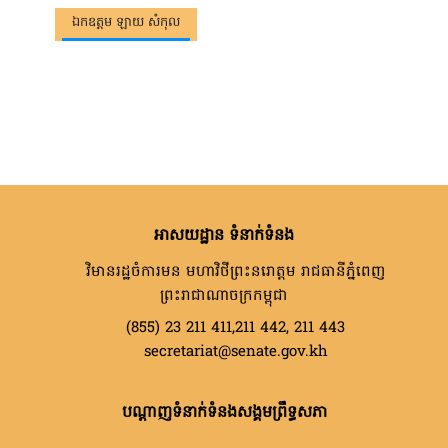
ឯកឧត្តម ឡាយ សំកុល
អាសយដ្ឋាន ទំនាក់ទំនង
វិមានរដ្ឋចំការមន មហាវិថីព្រះនរោត្តម រាជធានីភ្នំពេញ
ព្រះរាជាណាចក្រកម្ពុជា
(855) 23 211 411,211 442, 211 443
secretariat@senate.gov.kh
បណ្តាញទំនាក់ទំនងសង្គមព្រឹទ្ធសភា