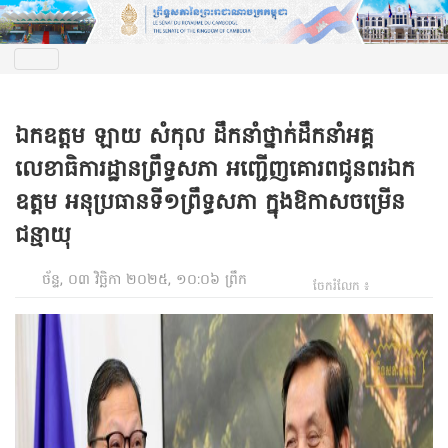
ឯកឧត្តម ឡាយ សំកុល ដឹកនាំថ្នាក់ដឹកនាំអគ្គ
លេខាធិការដ្ឋានព្រឹទ្ធសភា អញ្ជើញគោរពជូនពរឯក
ឧត្តម អនុប្រធានទី១ព្រឹទ្ធសភា ក្នុងឱកាសចម្រើន
ជន្មាយុ
ច័ន្ទ, ០៣ វិច្ឆិកា ២០២៥, ១០:០៦ ព្រឹក
ចែករំលែក ៖