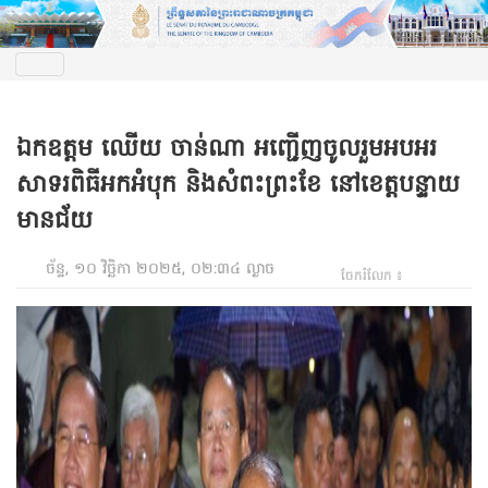
ឯកឧត្តម ឈើយ ចាន់ណា អញ្ជើញចូលរួមអបអរ
សាទរពិធីអកអំបុក និងសំពះព្រះខែ នៅខេត្តបន្ទាយ
មានជ័យ
ច័ន្ទ, ១០ វិច្ឆិកា ២០២៥, ០២:៣៤ ល្ងាច
ចែករំលែក ៖