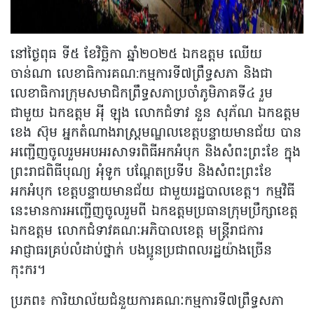
នៅថ្ងៃពុធ ទី៥ ខែវិច្ឆិកា ឆ្នាំ២០២៥ ឯកឧត្តម ឈើយ
ចាន់ណា លេខាធិការគណ:កម្មការទី៧ព្រឹទ្ធសភា និងជា
លេខាធិការក្រុមសមាជិកព្រឹទ្ធសភាប្រចាំភូមិភាគទី៤ រួម
ជាមួយ ឯកឧត្តម អុី ឡុង លោកជំទាវ នួន សុភ័ណ ឯកឧត្តម
ខេង ស៊ុម អ្នកតំណាងរាស្រ្តមណ្ឌលខេត្តបន្ទាយមានជ័យ បាន
អញ្ជើញចូលរួមអបអរសាទរពិធីអកអំបុក និងសំពះព្រះខែ ក្នុង
ព្រះរាជពិធីបុណ្យ អុំទូក បណ្ដែតប្រទីប និងសំពះព្រះខែ
អកអំបុក ខេត្តបន្ទាយមានជ័យ ជាមួយរដ្ឋបាលខេត្ត។ កម្មវិធី
នេះមានការអញ្ជើញចូលរួមពី ឯកឧត្តមប្រធានក្រុមប្រឹក្សាខេត្ត
ឯកឧត្តម លោកជំទាវគណៈអភិបាលខេត្ត មន្រ្តីរាជការ
អាជ្ញាធរគ្រប់លំដាប់ថ្នាក់ បងប្អូនប្រជាពលរដ្ឋយ៉ាងច្រើន
កុះករ។
ប្រភព៖ ការិយាល័យ​ជំនួយ​ការ​គណៈកម្មការ​ទី៧ព្រឹទ្ធសភា