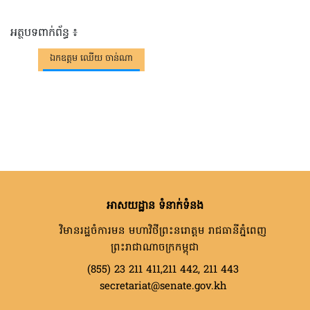
អត្ថបទពាក់ព័ន្ធ ៖
ឯកឧត្តម ឈើយ ចាន់ណា
អាសយដ្ឋាន ទំនាក់ទំនង
វិមានរដ្ឋចំការមន មហាវិថីព្រះនរោត្តម រាជធានីភ្នំពេញ
ព្រះរាជាណាចក្រកម្ពុជា
(855) 23 211 411,211 442, 211 443
secretariat@senate.gov.kh