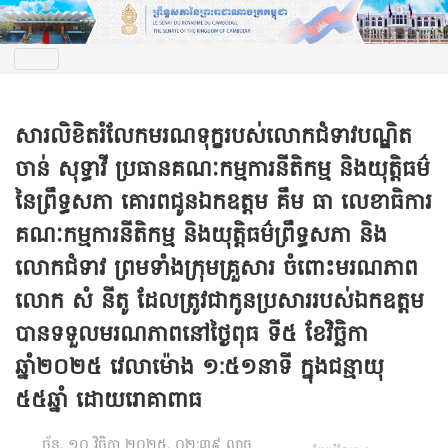
សារលិខិតរំលែកមរណទុក្ខរបស់លោកជំទាវបណ្ឌិត​
ចាន់​ សុទ្ធា​វី​ ប្រធានគណៈកម្មការនីតិកម្ម និងយុត្តិធម៌​
នៃព្រឹទ្ធសភា គោរពជូនឯកឧត្តម គឹម ធា​ លេខាធិការ
គណៈកម្មការនីតិកម្ម និងយុត្តិធម៌ព្រឹទ្ធសភា និង
លោកជំទាវ ព្រមទាំងក្រុមគ្រួសារ​ ចំពោះមរណភាព
លោក សំ នីតូ ដែលត្រូវជាកូនប្រសាររបស់ឯកឧត្តម
បានទទួលមរណភាពនៅថ្ងៃពុធ ទី៥ ខែវិច្ឆិកា
ឆ្នាំ២០២៥ វេលាម៉ោង ១:៥១នាទី ក្នុងជន្មាយុ
៥៥ឆ្នាំ ដោយរោគាពាធ
ច័ន្ទ, ១០ វិច្ឆិកា ២០២៥, ០២:៣៩ ល្ងាច