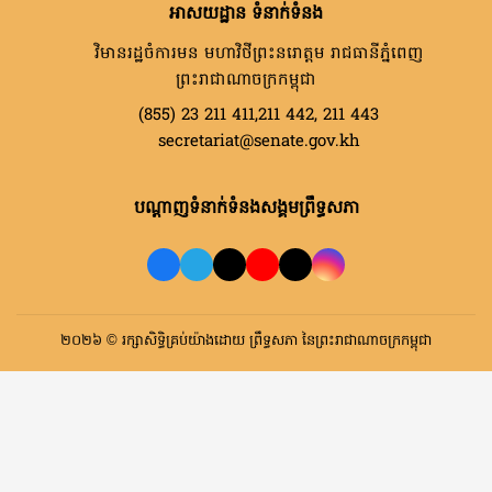
អាសយដ្ឋាន ទំនាក់ទំនង
វិមានរដ្ឋចំការមន មហាវិថីព្រះនរោត្តម រាជធានីភ្នំពេញ
ព្រះរាជាណាចក្រកម្ពុជា
(855) 23 211 411,211 442, 211 443
secretariat@senate.gov.kh
បណ្តាញទំនាក់ទំនងសង្គមព្រឹទ្ធសភា
២០២៦ © រក្សាសិទ្ធិគ្រប់យ៉ាងដោយ ព្រឹទ្ធសភា នៃព្រះរាជាណាចក្រកម្ពុជា