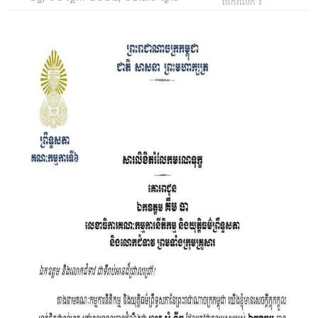
ចែករំលែក ៖