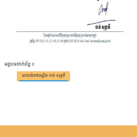
អត្ថបទពាក់ព័ន្ធ ៖
លោកជំទាវបណ្ឌិត ចាន់ សុទ្ធាវី