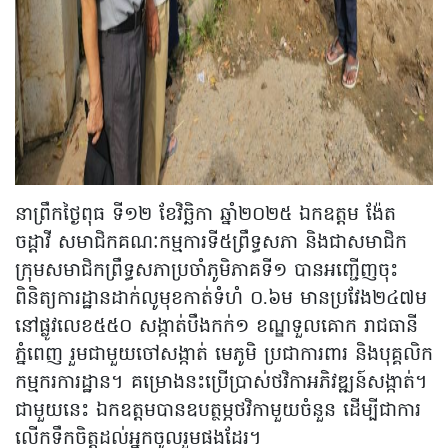
នាព្រឹកថ្ងៃពុធ ទី១២ ខែវិច្ឆិកា ឆ្នាំ២០២៥ ឯកឧត្តម ង៉ែត
ចដ្តាវី សមាជិកគណៈកម្មការទី៥ព្រឹទ្ធសភា និងជាសមាជិក
ក្រុមសមាជិកព្រឹទ្ធសភាប្រចាំភូមិភាគទី១ បានអញ្ជើញចុះ
ពិនិត្យការដ្ឋានដាក់លូមុខកាត់ទំហំ ០.៦ម មានប្រវែង២៤៧ម
នៅផ្លូវលេខ៥៥០ សង្កាត់បឹងកក់១ ខណ្ឌទួលគោក រាជធានី
ភ្នំពេញ​ រួមជាមួយចៅសង្កាត់ មេភូមិ ប្រជាការពារ និងបុគ្គលិក
កម្មករការដ្ឋាន។ គម្រោងនះប្រើប្រាស់ថវិកាអភិវឌ្ឍន៍សង្កាត់។
ជាមួយនេះ ឯកឧត្តមបានឧបត្ថម្ភថវិកាមួយចំនួន ដើម្បីជាការ
លើកទឹកចិត្តដល់អ្នកចូលរួមផងដែរ​។​