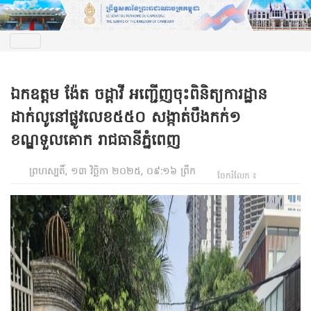
ឯកឧត្តម ង៉ែត ចដ្តាវី អញ្ជើញចុះពិនិត្យការដ្ឋាន
ដាក់លូនៅផ្លូវលេខ៥៥០ សង្កាត់បឹងកក់១
ខណ្ឌទួលគោក រាជធានីភ្នំពេញ​
ព្រហស្បតិ៍, ១៣ វិច្ឆិកា ២០២៥, ០៩:១៦ ព្រឹក
ចែករំលែក ៖