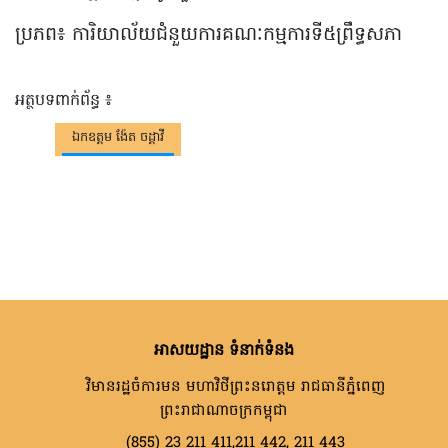
ប្រភព៖ ការិយាល័យ​ជំនួយ​ការ​គណៈកម្មការ​ទី៥ព្រឹទ្ធសភា
អត្ថបទពាក់ព័ន្ធ ៖
ឯកឧត្តម ង៉ែត ចដ្តាវី
អាសយដ្ឋាន ទំនាក់ទំនង
វិមានរដ្ឋចំការមន មហាវិថីព្រះនរោត្តម រាជធានីភ្នំពេញ
ព្រះរាជាណាចក្រកម្ពុជា
(855) 23 211 411,211 442, 211 443