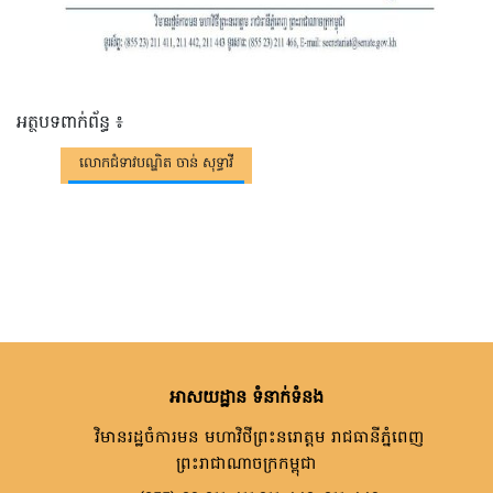
អត្ថបទពាក់ព័ន្ធ ៖
លោកជំទាវបណ្ឌិត ចាន់ សុទ្ធាវី
អាសយដ្ឋាន ទំនាក់ទំនង
វិមានរដ្ឋចំការមន មហាវិថីព្រះនរោត្តម រាជធានីភ្នំពេញ
ព្រះរាជាណាចក្រកម្ពុជា