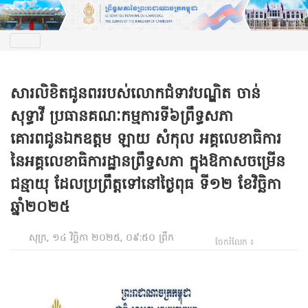
សារលិខិតជូនពររបស់លោកជំទាវបណ្ឌិត ចាន់
សុទ្ធាវី ប្រធានគណៈកម្មការ​ទី៦ព្រឹទ្ធសភា
គោរពជូនឯកឧត្តម ឡាយ សំកុល អគ្គលេខាធិការ
នៃអគ្គលេខាធិការដ្ឋានព្រឹទ្ធសភា ក្នុងឱកាសចម្រើន
ជន្មាយុ ដែលប្រព្រឹត្តទៅនៅថ្ងៃពុធ ទី១២ ខែវិច្ឆិកា
ឆ្នាំ២០២៥
សុក្រ, ១៤ វិច្ឆិកា ២០២៥, ០៩:៥០ ព្រឹក
ចែករំលែក ៖