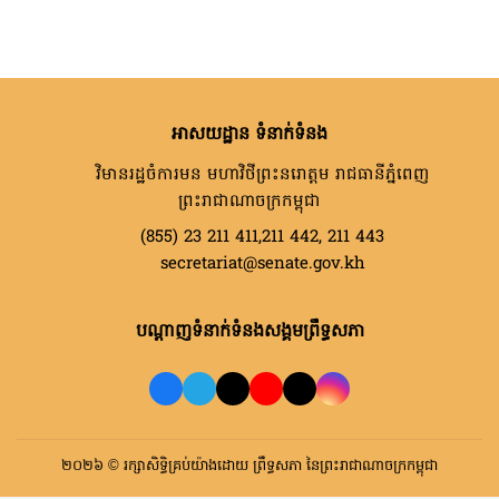
អាសយដ្ឋាន ទំនាក់ទំនង
វិមានរដ្ឋចំការមន មហាវិថីព្រះនរោត្តម រាជធានីភ្នំពេញ
ព្រះរាជាណាចក្រកម្ពុជា
(855) 23 211 411,211 442, 211 443
secretariat@senate.gov.kh
បណ្តាញទំនាក់ទំនងសង្គមព្រឹទ្ធសភា
២០២៦ © រក្សាសិទ្ធិគ្រប់យ៉ាងដោយ ព្រឹទ្ធសភា នៃព្រះរាជាណាចក្រកម្ពុជា