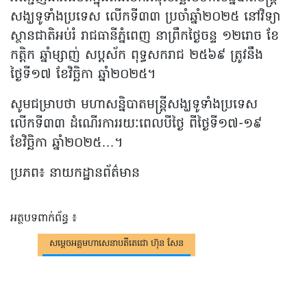
សង្ឃទូទាំងប្រទេស លើកទី៣៣ ប្រចាំឆ្នាំ២០២៥ នៅវិទ្យា
ស្ថានជាតិអប់រំ រាជធានីភ្នំពេញ នាព្រឹកថ្ងៃចន្ទ ១២រោច ខែ
កត្តិក ឆ្នាំម្សាញ់ សប្តស័ក ពុទ្ធសករាជ ២៥៦៩ ត្រូវនឹង
ថ្ងៃទី១៧ ខែវិច្ឆិកា ឆ្នាំ២០២៥។
សូមជម្រាបថា មហាសន្និបាតមន្ត្រីសង្ឃទូទាំងប្រទេស
លើកទី៣៣ ដំណើរការរយៈពេលបីថ្ងៃ ពីថ្ងៃទី១៧-១៩
ខែវិច្ឆិកា ឆ្នាំ២០២៥…។
ប្រភព៖ នាយកដ្ឋានព័ត៌មាន
អត្ថបទពាក់ព័ន្ធ ៖
សម្តេចអគ្គមហាសេនាបតីតេជោ ហ៊ុន សែន