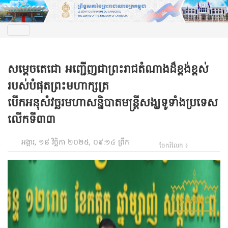
សម្តេចតេជោ អញ្ជើញជាព្រះរាជតំណាងដ៏ខ្ពង់ខ្ពស់
របស់បំផុតព្រះមហាក្សត្រ
បើកអនុសំវច្ឆរមហាសន្និបាតមន្ត្រីសង្ឃទូទាំងប្រទេស
លើកទី៣៣
អង្គារ, ១៨ វិច្ឆិកា ២០២៥, ០៩:១៤ ព្រឹក
ចែករំលែក ៖