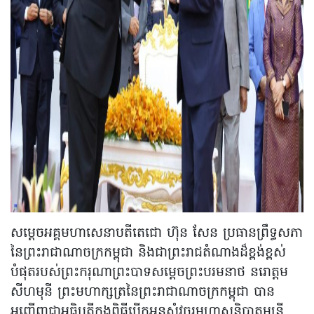
សម្តេចអគ្គមហាសេនាបតីតេជោ ហ៊ុន សែន ប្រធានព្រឹទ្ធសភា
នៃព្រះរាជាណាចក្រកម្ពុជា និងជាព្រះរាជតំណាងដ៏ខ្ពង់ខ្ពស់
បំផុតរបស់ព្រះករុណាព្រះបាទសម្តេចព្រះបរមនាថ នរោត្តម
សីហមុនី ព្រះមហាក្សត្រនៃព្រះរាជាណាចក្រកម្ពុជា បាន
អញ្ជើញជាអធិបតីក្នុងពិធីបើកអនុសំវច្ឆរមហាសន្និបាតមន្ត្រី