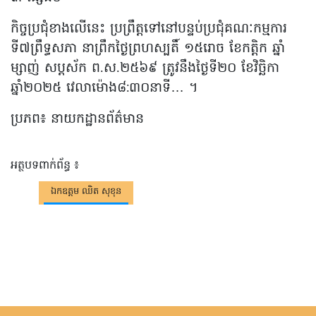
កិច្ចប្រជុំខាងលើនេះ ប្រព្រឹត្តទៅនៅបន្ទប់ប្រជុំគណៈកម្មការ
ទី៧ព្រឹទ្ធសភា នាព្រឹកថៃ្ងព្រហស្បតិ៍ ១៥រោច ខែកត្តិក ឆ្នាំ
ម្សាញ់ សប្ដស័ក ព.ស.២៥៦៩ ត្រូវនឹងថ្ងៃទី២០ ខែវិច្ឆិកា
ឆ្នាំ២០២៥ វេលាម៉ោង៨:៣០នាទី… ។
ប្រភព៖ នាយកដ្ឋានព័ត៌មាន
អត្ថបទពាក់ព័ន្ធ ៖
ឯកឧត្តម ឈិត សុខុន