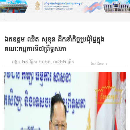
ឯកឧត្តម ឈិត សុខុន ដឹកនាំកិច្ចប្រជុំផ្ទៃក្នុង
គណៈកម្មការទី៧ព្រឹទ្ធសភា
អង្គារ, ២៥ វិច្ឆិកា ២០២៥, ០៨:២២ ព្រឹក
ចែករំលែក ៖