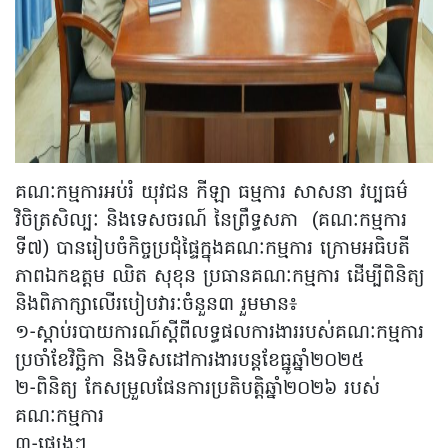
គណៈកម្មការអប់រំ យុវជន កីឡា ធម្មការ សាសនា វប្បធម៌
វិចិត្រសិល្បៈ និងទេសចរណ៍ នៃព្រឹទ្ធសភា (គណៈកម្មការ
ទី៧) បានរៀបចំកិច្ចប្រជុំផ្ទៃក្នុងគណៈកម្មការ ក្រោមអធិបតី
ភាពឯកឧត្តម ឈិត សុខុន ប្រធានគណៈកម្មការ ដើម្បីពិនិត្យ
និងពិភាក្សាលើរបៀបវារៈចំនួន៣ រួមមាន៖
១-ស្តាប់របាយការណ៍ស្តីពីលទ្ធផលការងាររបស់គណៈកម្មការ
ប្រចាំខែវិច្ឆិកា និងទិសដៅការងារបន្តខែធ្នូឆ្នាំ២០២៥
២-ពិនិត្យ កែសម្រួលផែនការប្រតិបត្តិឆ្នាំ២០២៦ របស់
គណៈកម្មការ
៣-ផ្សេងៗ