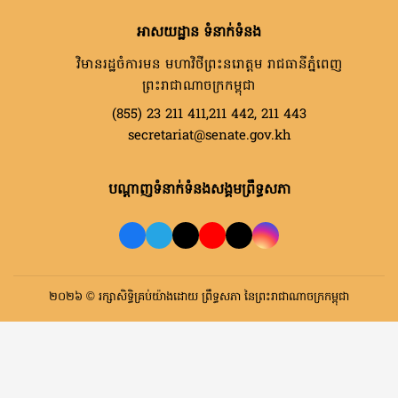
អាសយដ្ឋាន ទំនាក់ទំនង
វិមានរដ្ឋចំការមន មហាវិថីព្រះនរោត្តម រាជធានីភ្នំពេញ
ព្រះរាជាណាចក្រកម្ពុជា
(855) 23 211 411,211 442, 211 443
secretariat@senate.gov.kh
បណ្តាញទំនាក់ទំនងសង្គមព្រឹទ្ធសភា
២០២៦ © រក្សាសិទ្ធិគ្រប់យ៉ាងដោយ ព្រឹទ្ធសភា នៃព្រះរាជាណាចក្រកម្ពុជា