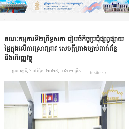
គណៈកម្មការទី២ព្រឹទ្ធសភា រៀបចំកិច្ចប្រជុំផ្សព្វផ្សាយ
ផ្ទៃក្នុងលើការស្រាវជ្រាវ សេចក្តីព្រាងច្បាប់ពាក់ព័ន្ធ
នឹងហិរញ្ញវត្ថុ
ព្រហស្បតិ៍, ២៧ វិច្ឆិកា ២០២៥, ០៩:០១ ព្រឹក
ចែករំលែក ៖