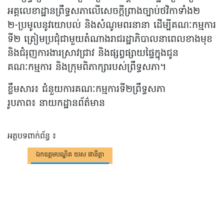
អគ្គលេខាដ្ឋានព្រឹទ្ធសភាលើសេចក្តីព្រាងច្បាប់ថវិកាទាំង២
២-ប្រមូលនូវយោបល់ និងសំណូមពរនានា ដើម្បីគណៈកម្មការ
ទី២ ត្រៀមប្រជុំជាមួយតំណាងរាជរដ្ឋាភិបាលនាពេលខាងមុខ
និងជំរុញការងារស្រាវជ្រាវ និងផ្សព្វផ្សាយផ្ទៃក្នុងជូន
គណៈកម្មការ និងក្រុមពិភាក្សារបស់ព្រឹទ្ធសភា។
ខ្លឹមសារ៖ ជំនួយការគណៈកម្មការទី២ព្រឹទ្ធសភា
រូបភាព៖ នាយកដ្ឋានព័ត៌មាន
អត្ថបទពាក់ព័ន្ធ ៖
ឯកឧត្តមបណ្ឌិត យស ផានីត្តា