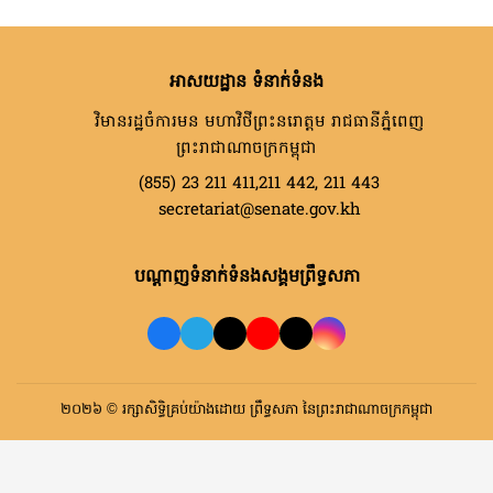
អាសយដ្ឋាន ទំនាក់ទំនង
វិមានរដ្ឋចំការមន មហាវិថីព្រះនរោត្តម រាជធានីភ្នំពេញ
ព្រះរាជាណាចក្រកម្ពុជា
(855) 23 211 411,211 442, 211 443
secretariat@senate.gov.kh
បណ្តាញទំនាក់ទំនងសង្គមព្រឹទ្ធសភា
២០២៦ © រក្សាសិទ្ធិគ្រប់យ៉ាងដោយ ព្រឹទ្ធសភា នៃព្រះរាជាណាចក្រកម្ពុជា