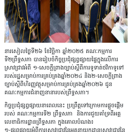
នារសៀលថ្ងៃទី២៦ ខែវិច្ឆិកា ឆ្នាំ២០២៥ គណៈកម្មការ
ទី២ព្រឹទ្ធសភា បានរៀបចំកិច្ចប្រជុំផ្សព្វផ្សាយផ្ទៃក្នុងលើការ
ស្រាវជ្រាវអំពី ១-សេចក្តីព្រាងច្បាប់ស្តីពីការទូទាត់ថវិកាទូទៅ
របស់រដ្ឋសម្រាប់ការគ្រប់គ្រងឆ្នាំ២០២៤ និង២-សេចក្តីព្រាង
ច្បាប់ស្តីពីហិរញ្ញវត្ថុសម្រាប់ការគ្រប់គ្រងឆ្នាំ២០២៦ ជូន
គណៈកម្មការជំនាញនានារបស់ព្រឹទ្ធសភា។
កិច្ចប្រជុំផ្សព្វផ្សាយនាពេលនេះ ប្រព្រឹត្តទៅក្រោមការផ្តួចផ្តើម
របស់ គណៈកម្មការទី២ ព្រឹទ្ធសភា និងការជួយគាំទ្រពីអគ្គ
លេខាធិការដ្ឋានព្រឹទ្ធសភា ក្នុងគោលបំណង៖
១-ផ្សព្វផ្សាយអំពីការស្រាវជ្រាវនៃអគ្គនាយកដ្ឋានស្រាវជ្រាវនៃ