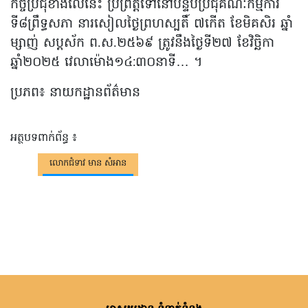
កិច្ចប្រជុំខាងលើនេះ ប្រព្រឹត្តទៅនៅបន្ទប់ប្រជុំគណៈកម្មការ
ទី៨ព្រឹទ្ធសភា នារសៀលថ្ងៃព្រហស្បតិ៍ ៧កើត ខែមិគសិរ ឆ្នាំ
ម្សាញ់ សប្ដស័ក ព.ស.២៥៦៩ ត្រូវនឹងថ្ងៃទី២៧ ខែវិច្ឆិកា
ឆ្នាំ២០២៥ វេលាម៉ោង១៤:៣០នាទី… ។
ប្រភព៖ នាយកដ្ឋានព័ត៌មាន
អត្ថបទពាក់ព័ន្ធ ៖
លោកជំទាវ មាន សំអាន