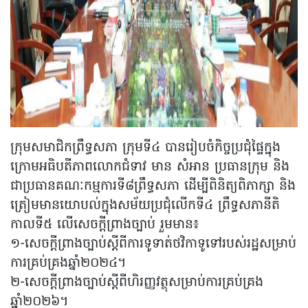
ក្រុមសមាជិកព្រឹទ្ធសភា ក្រុមទី៤ បានរៀបចំកិច្ចប្រជុំផ្ទៃក្នុង
ក្រោមអធិបតីភាពលោកជំទាវ មាន សំអាន ប្រធានក្រុម និង
ជាប្រធានគណៈកម្មការទី៨ព្រឹទ្ធសភា ដើម្បីពិនិត្យពិភាក្សា និង
ត្រៀមមានយោបល់ក្នុងសម័យប្រជុំលើកទី៤ ព្រឹទ្ធសភានីតិ
កាលទី៥ លើសេចក្តីព្រាងច្បាប់ រួមមាន៖
១-សេចក្តីព្រាងច្បាប់ស្តីពីការទូទាត់ថវិកាទូទៅរបស់រដ្ឋសម្រាប់
ការគ្រប់គ្រងឆ្នាំ២០២៤។
២-សេចក្តីព្រាងច្បាប់ស្តីពីហិរញ្ញវត្ថុសម្រាប់ការគ្រប់គ្រង
ឆ្នាំ២០២៦។