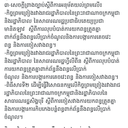
៣-សេចក្តីព្រាងច្បាប់ស្តីពីការអនុម័តយល់ព្រមលើ៖
-កិច្ចព្រមព្រៀងរវាងរាជរដ្ឋាភិបាលនៃព្រះរាជាណាចក្រកម្ពុជា
និងរដ្ឋាភិបាល នៃសាធារណរដ្ឋប្រជាធិបតេយ្យប្រជា
មានិតឡាវ ស្តីពីការលុបបំបាត់ការយកពន្ធត្រួតគ្នា
ពាក់ព័ន្ធនឹងពន្ធលើប្រាក់ចំណូលនិងការបង្ការការគេចវេះ
ពន្ធ និងការចៀសវាងពន្ធ។
-កិច្ចព្រមព្រៀងរវាងរាជរដ្ឋាភិបាលនៃព្រះរាជាណាចក្រកម្ពុជា
និងរដ្ឋាភិបាល នៃសាធារណរដ្ឋហ្វីលីពីន ស្តីពីការលុបបំបាត់
ការយកពន្ធត្រួតគ្នាពាក់ព័ន្ធនឹងពន្ធលើប្រាក់
ចំណូល និងការបង្ការការគេចវេះពន្ធ និងការចៀសវាងពន្ធ។
-ពិធីសារទី២ ដើម្បីធ្វើវិសោធនកម្មលើកិច្ចព្រមព្រៀងរវាងរាជ
រដ្ឋាភិបាលនៃព្រះរាជាណាចក្រកម្ពុជានិងរដ្ឋាភិបាលនៃ
សាធារណរដ្ឋសិង្ហបុរី ស្តីពីការចៀសវាងការយកពន្ធត្រួតគ្នា
និងការបង្ការការកិបកេងបន្លំពន្ធពាក់ព័ន្ធនឹងពន្ធលើប្រាក់
ចំណូល។