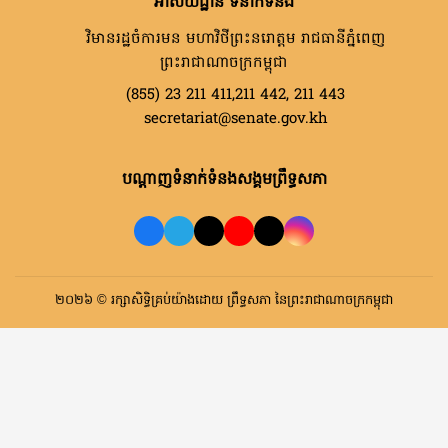
អាសយដ្ឋាន ទំនាក់ទំនង
វិមានរដ្ឋចំការមន មហាវិថីព្រះនរោត្តម រាជធានីភ្នំពេញ
ព្រះរាជាណាចក្រកម្ពុជា
(855) 23 211 411,211 442, 211 443
secretariat@senate.gov.kh
បណ្តាញទំនាក់ទំនងសង្គមព្រឹទ្ធសភា
២០២៦ © រក្សាសិទ្ធិគ្រប់យ៉ាងដោយ ព្រឹទ្ធសភា នៃព្រះរាជាណាចក្រកម្ពុជា