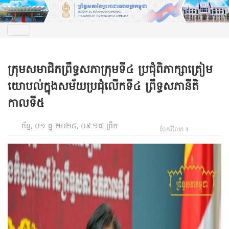
ក្រុមសមាជិកព្រឹទ្ធសភាក្រុមទី៤ ប្រជុំពិភាក្សាត្រៀម
យោបល់ក្នុងសម័យប្រជុំលើកទី៤ ព្រឹទ្ធសភានីតិ
កាលទី៥
ច័ន្ទ, ០១ ធ្នូ ២០២៥, ០៩:១៧ ព្រឹក
ចែករំលែក ៖