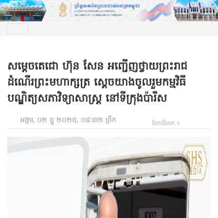
សម្ដេចតេជោ ហ៊ុន សែន អញ្ជើញថ្វាយព្រះរាជ
ដំណើរព្រះមហាក្សត្រ ស្ដេចយាងចូលរួមកម្មវិធី
បណ្ឌិត្យសភាវិទ្យាសាស្រ្ត នៅទីក្រុងប៉ារីស
អង្គារ, ០២ ធ្នូ ២០២៥, ០៨:៣២ ព្រឹក
ចែករំលែក ៖