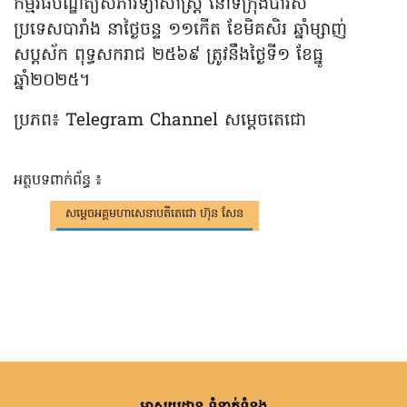
កម្មវិធីបណ្ឌិត្យសភាវិទ្យាសាស្រ្ត នៅទីក្រុងប៉ារីស
ប្រទេសបារាំង នាថ្ងៃចន្ទ ១១កើត ខែមិគសិរ ឆ្នាំម្សាញ់
សប្តស័ក ពុទ្ធសករាជ ២៥៦៩ ត្រូវនឹងថ្ងៃទី១ ខែធ្នូ
ឆ្នាំ២០២៥។​
ប្រភព៖ Telegram Channel សម្តេចតេជោ
អត្ថបទពាក់ព័ន្ធ ៖
សម្តេចអគ្គមហាសេនាបតីតេជោ ហ៊ុន សែន