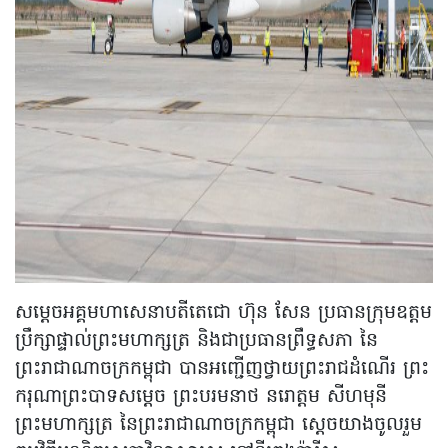
សម្ដេចអគ្គមហាសេនាបតីតេជោ ហ៊ុន សែន ប្រធានក្រុមឧត្តម
ប្រឹក្សាផ្ទាល់ព្រះមហាក្សត្រ និងជាប្រធានព្រឹទ្ធសភា នៃ
ព្រះរាជាណាចក្រកម្ពុជា បានអញ្ជើញថ្វាយព្រះរាជដំណើរ ព្រះ
ករុណាព្រះបាទសម្ដេច ព្រះបរមនាថ នរោត្តម សីហមុនី
ព្រះមហាក្សត្រ នៃព្រះរាជាណាចក្រកម្ពុជា ស្ដេចយាងចូលរួម