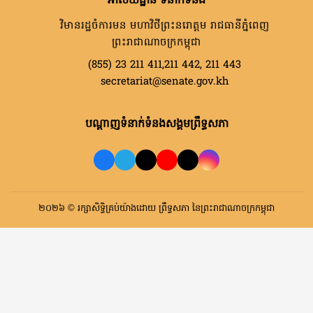
អាសយដ្ឋាន ទំនាក់ទំនង
វិមានរដ្ឋចំការមន មហាវិថីព្រះនរោត្តម រាជធានីភ្នំពេញ
ព្រះរាជាណាចក្រកម្ពុជា
(855) 23 211 411,211 442, 211 443
secretariat@senate.gov.kh
បណ្តាញទំនាក់ទំនងសង្គមព្រឹទ្ធសភា
២០២៦ © រក្សាសិទ្ធិគ្រប់យ៉ាងដោយ ព្រឹទ្ធសភា នៃព្រះរាជាណាចក្រកម្ពុជា