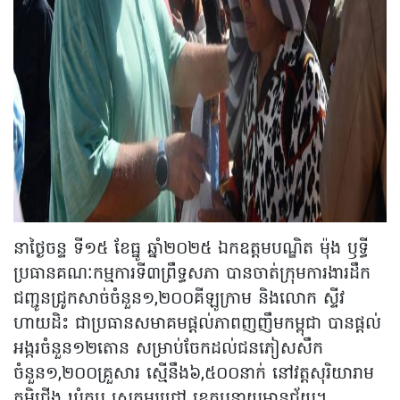
នាថ្ងៃចន្ទ ទី១៥ ខែធ្នូ ឆ្នាំ២០២៥​ ឯកឧត្តមបណ្ឌិត​ ម៉ុង​ ឫទ្ធី​
ប្រធានគណៈកម្មការទី៣ព្រឹទ្ធសភា​ បាន​ចាត់ក្រុមការងារ​ដឹក
ជញ្ជូន​ជ្រូក​សាច់​ចំនួន១,២០០គីឡូក្រាម និងលោក​ ស្ទីវ​
ហាយដិះ​ ជាប្រធានសមាគ​មផ្តល់ភាពញញឹមកម្ពុជា​ បានផ្តល់​
អង្ករ​ចំនួន​១២តោន​ សម្រាប់​ចែកដល់ជនភៀសសឹក
ចំនួន១,២០០គ្រួសារ ស្មើនឹង៦,៥០០នាក់ នៅវត្តសុរិយារាម
ភូមិ​ជេីង​ ឃុំ​កូប​ ស្រុក​អូរជ្រៅ​ ខេត្ត​បន្ទាយ​មានជ័យ​។