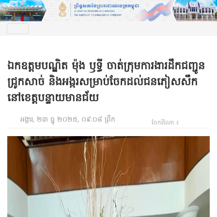
ឯកឧត្តមបណ្ឌិត​ ម៉ុង​ ឫទ្ធី ចាត់ក្រុមការងារ​ដឹកជញ្ជូន​
ជ្រូក​សាច់ និងអង្ករសម្រាប់​ចែកដល់ជនភៀសសឹក
នៅខេត្ត​បន្ទាយ​មានជ័យ​
អង្គារ, ២៣ ធ្នូ ២០២៥, ០៩:០៨ ព្រឹក
ចែករំលែក ៖