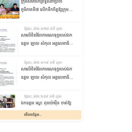
ក្រុមសមាជិកព្រឹទ្ធសភាប្រចាំ
ភូមិភាគទី៧ លើកទឹកចិត្តឱ្យក្រុម
ប្រឹក្សាឃុំក្នុងស្រុកជលគិរី រួមគ្នាបន្ត
បង្ករបង្កើនផលកសិកម្មបន្ថែមពីលើ
ថ្ងៃនេះ, ម៉ោង ៣:២៣ នាទី ល្ងាច
មុខរបបសព្វថ្ងៃ ដើម្បីឱ្យប្រជាពលរដ្ឋ
សារលិខិតរំលែកមរណទុក្ខរបស់ឯក
មានជីវភាពធូរធារ
ឧត្តម ឡាយ សំកុល អគ្គលេខាធិការ
ព្រឹទ្ធសភា ជូន ឯកឧត្តម ឡោក
ឆាយ អគ្គលេខាធិការរងព្រឹទ្ធសភា
ថ្ងៃនេះ, ម៉ោង ៣:១៩ នាទី ល្ងាច
ព្រមទាំងក្រុមគ្រួសារ ចំពោះមរណ
សារលិខិតរំលែកមរណទុក្ខរបស់ឯក
ភាព ឧបាសិកា លឹម អេងលាន ត្រូវ
ឧត្តម ឡាយ សំកុល អគ្គលេខាធិការ
ជាបងស្រីបង្កើតរបស់ឯកឧត្តម បាន
ព្រឹទ្ធសភា គោរពជូន លោកជំទាវ
ទទួលមរណភាព នៅថ្ងៃទី៥ ខែសីហា
ឡោក ខេង ប្រធានគណៈកម្មការ
ថ្ងៃនេះ, ម៉ោង ២:៥៩ នាទី ល្ងាច
ឆ្នាំ២០២៦ វេលាម៉ោង១:៥០នាទី
សុខាភិបាល សង្គមកិច្ច អតីត
ឯកឧត្តម ស្លេះ ពុនយ៉ាម៉ីន ចាត់ឱ្យ
រំលងអធ្រាត្រ ក្នុងជន្មាយុ៨១ឆ្នាំ
យុទ្ធជន យុវនីតិសម្បទា ការងារ
ក្រុមការងារនាំយកកញ្ចប់
មើលបន្ថែម...
ដោយរោគាពាធ នៅប្រទេសបារាំង
បណ្តុះបណ្តាលវិជ្ជាជីវៈ និងកិច្ចការនារី
អាហារចែកជូនបងប្អូនប្រជាពលរដ្ឋ
នៃរដ្ឋសភា ព្រមទាំងក្រុមគ្រួសារ
ថ្ងៃនេះ, ម៉ោង ២:៣២ នាទី ល្ងាច