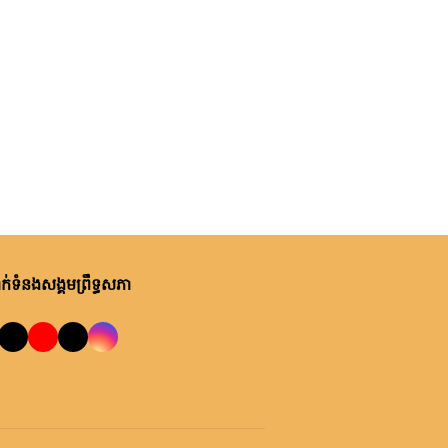
ថ្ងៃនេះ, ម៉ោង ១០:២២ នាទី ព្រឹក
ឯកឧត្តមបណ្ឌិត ឈីវ យីស៊ាង ជួប
ពិភាក្សាការងារជាមួយតំណាងក្រុម
ហ៊ុន Minebea Cambodia
ថ្ងៃនេះ, ម៉ោង ៩:២៤ នាទី ព្រឹក
ឯកឧត្តមបណ្ឌិត ធន់ វឌ្ឍនា កោត
សរសើរ និងលើកទឹកចិត្តអាជ្ញាធរ
ខណ្ឌ៧មករា ក្នុងការរៀបចំសេដ្ឋ
កិច្ចឌឿងហែម
ម្សិលមិញ, ម៉ោង ៩:៥០ នាទី ល្ងាច
លោកជំទាវ ចឹក ហេង អញ្ជើញ​ដឹកនាំ
់ទំនងសង្គមព្រឹទ្ធសភា
កិច្ចប្រជុំពិភាក្សា ស្តីពី ការត្រៀម
រៀបចំសន្និបាតសាខាអាណត្តិទី៦
របស់សាខាកាកបាទក្រហមកម្ពុជា
ម្សិលមិញ, ម៉ោង ៧:០៧ នាទី ល្ងាច
ខេត្តព្រះវិហារ
ឯកឧត្តម អ៊ុច បូររិទ្ធ ដឹកនាំកិច្ចប្រជុំ
គម្រោងថវិកាឆ្នាំ២០២៧ របស់
ព្រឹទ្ធសភា ជាមួយតំណាងក្រសួង