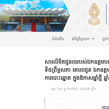
ទំព័រដើម
អំពីព្រឹទ្ធសភា
ថ្នាក
សារលិខិតជូនពររបស់ឯកឧត្តមបណ្ឌ
ទី៥ព្រឹទ្ធសភា គោរពជូន ឯកឧត្តម
ការបោះឆ្នោត ក្នុងឱកាសឆ្នាំថ្ម
ពុធ, ២៤ ធ្នូ ២០២៥, ០៨:៥៨ ព្រឹក