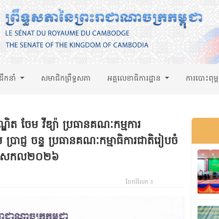
់ដឹកនាំ
សមាជិកព្រឹទ្ធសភា
អគ្គលេខាធិការដ្ឋាន
ការបោះពុម្
ិត ចែម វីឌ្យ៉ា ប្រធានគណៈកម្មការ​
 ប្រាជ្ញ ចន្ទ ប្រធានគណៈកម្មាធិការជាតិរៀបចំ
ី ឆ្នាំសកល២០២៦
ចែករំលែក ៖