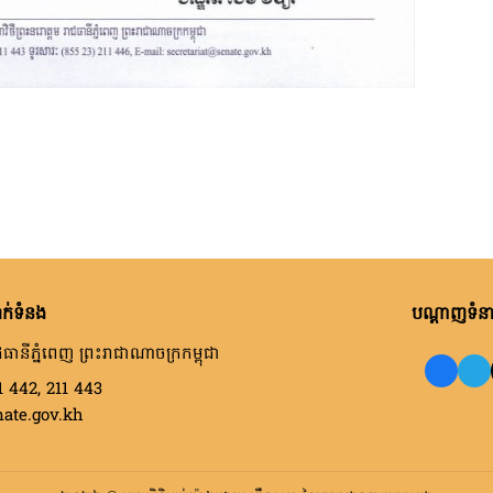
ក់ទំនង
បណ្តាញទំនាក
ធានីភ្នំពេញ ព្រះរាជាណាចក្រកម្ពុជា
1 442, 211 443
nate.gov.kh