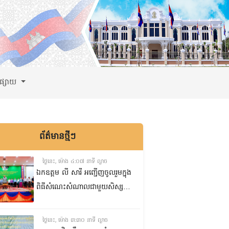
ពផ្សាយ
ព័ត៌មានថ្មីៗ
ថ្ងៃនេះ, ម៉ោង ៤:០៧ នាទី ល្ងាច
ឯកឧត្តម លី សារី អញ្ជើញចូលរួមក្នុង
ពិធីសំណេះសំណាលជាមួយសិស្ស
ត្រៀមប្រឡងសញ្ញាបត្រមធ្យមសិក្សា
ទុតិយភូមិ២០២៥-២០២៦
ថ្ងៃនេះ, ម៉ោង ៣:៣០ នាទី ល្ងាច