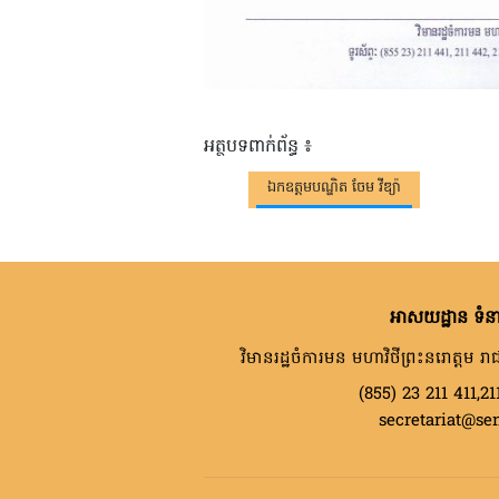
អត្ថបទពាក់ព័ន្ធ ៖
ឯកឧត្តមបណ្ឌិត ចែម វីឌ្យ៉ា
អាសយដ្ឋាន ទំនា
វិមានរដ្ឋចំការមន មហាវិថីព្រះនរោត្តម រាជ
(855) 23 211 411,21
secretariat@se