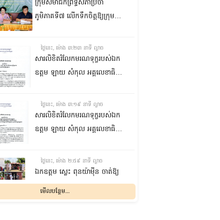
ក្រុមសមាជិកព្រឹទ្ធសភាប្រចាំ
ភូមិភាគទី៧ លើកទឹកចិត្តឱ្យក្រុម
ប្រឹក្សាឃុំក្នុងស្រុកជលគិរី រួមគ្នាបន្ត
បង្ករបង្កើនផលកសិកម្មបន្ថែមពីលើ
ថ្ងៃនេះ, ម៉ោង ៣:២៣ នាទី ល្ងាច
មុខរបបសព្វថ្ងៃ ដើម្បីឱ្យប្រជាពលរដ្ឋ
សារលិខិតរំលែកមរណទុក្ខរបស់ឯក
មានជីវភាពធូរធារ
ឧត្តម ឡាយ សំកុល អគ្គលេខាធិការ
ព្រឹទ្ធសភា ជូន ឯកឧត្តម ឡោក
ឆាយ អគ្គលេខាធិការរងព្រឹទ្ធសភា
ថ្ងៃនេះ, ម៉ោង ៣:១៩ នាទី ល្ងាច
ព្រមទាំងក្រុមគ្រួសារ ចំពោះមរណ
សារលិខិតរំលែកមរណទុក្ខរបស់ឯក
ភាព ឧបាសិកា លឹម អេងលាន ត្រូវ
ឧត្តម ឡាយ សំកុល អគ្គលេខាធិការ
ជាបងស្រីបង្កើតរបស់ឯកឧត្តម បាន
ព្រឹទ្ធសភា គោរពជូន លោកជំទាវ
ទទួលមរណភាព នៅថ្ងៃទី៥ ខែសីហា
ឡោក ខេង ប្រធានគណៈកម្មការ
ថ្ងៃនេះ, ម៉ោង ២:៥៩ នាទី ល្ងាច
ឆ្នាំ២០២៦ វេលាម៉ោង១:៥០នាទី
សុខាភិបាល សង្គមកិច្ច អតីត
ឯកឧត្តម ស្លេះ ពុនយ៉ាម៉ីន ចាត់ឱ្យ
រំលងអធ្រាត្រ ក្នុងជន្មាយុ៨១ឆ្នាំ
យុទ្ធជន យុវនីតិសម្បទា ការងារ
ក្រុមការងារនាំយកកញ្ចប់
មើលបន្ថែម...
ដោយរោគាពាធ នៅប្រទេសបារាំង
បណ្តុះបណ្តាលវិជ្ជាជីវៈ និងកិច្ចការនារី
អាហារចែកជូនបងប្អូនប្រជាពលរដ្ឋ
នៃរដ្ឋសភា ព្រមទាំងក្រុមគ្រួសារ
ថ្ងៃនេះ, ម៉ោង ២:៣២ នាទី ល្ងាច