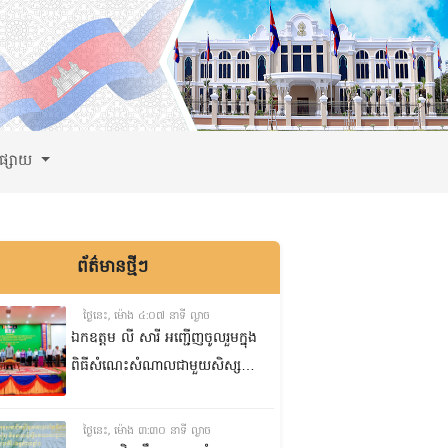
ពផ្សាយ
ព័ត៌មានថ្មីៗ
ថ្ងៃនេះ, ម៉ោង ៤:០៧ នាទី ល្ងាច
ឯកឧត្តម លី សារី អញ្ជើញចូលរួមក្នុង
ពិធីសំណេះសំណាលជាមួយសិស្ស
ត្រៀមប្រឡងសញ្ញាបត្រមធ្យមសិក្សា
ទុតិយភូមិ២០២៥-២០២៦
ថ្ងៃនេះ, ម៉ោង ៣:៣០ នាទី ល្ងាច