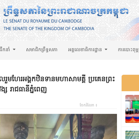
់ដឹកនាំ
សមាជិកព្រឹទ្ធសភា
អគ្គលេខាធិការដ្ឋាន
ការបោះពុម្
រួមហែរអង្គកឋិនទានមហាសាមគ្គី ប្រគេនព្រះ
ីវង្ស រាជធានីភ្នំពេញ
ចែករំលែក ៖