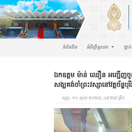
ទំព័រដើម
អំពីព្រឹទ្ធសភា
ថ្នាក
ឯកឧត្តម ម៉ាន់ ឈឿន អញ្ជើញចូល
សង្ឃគង់ចាំព្រះវស្សានៅវត្តច័ន្ទបុរ
សុក្រ, ១០ តុលា ២០២៥, ០៩:២៧ ព្រឹក