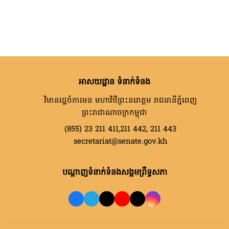
អាសយដ្ឋាន ទំនាក់ទំនង
វិមានរដ្ឋចំការមន មហាវិថីព្រះនរោត្តម រាជធានីភ្នំពេញ
ព្រះរាជាណាចក្រកម្ពុជា
(855) 23 211 411,211 442, 211 443
secretariat@senate.gov.kh
បណ្តាញទំនាក់ទំនងសង្គមព្រឹទ្ធសភា