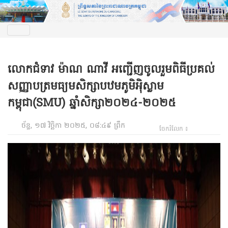
លោកជំទាវ ម៉ាណ ណាវី អញ្ជើញចូលរួមពិធីប្រគល់
សញ្ញាបត្រមធ្យមសិក្សាបឋមភូមិអ៉ិស្លាម
កម្ពុជា(SMU) ឆ្នាំសិក្សា២០២៤-២០២៥
ច័ន្ទ, ១៧ វិច្ឆិកា ២០២៥, ០៨:៤៩ ព្រឹក
ចែករំលែក ៖