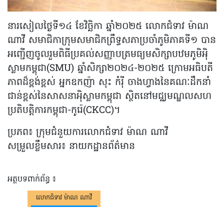
នារសៀលថ្ងៃទី១៤ ខែវិច្ឆិកា ឆ្នាំ២០២៥ លោកជំទាវ ម៉ាណ
ណាវី សមាជិកាក្រុមសមាជិកព្រឹទ្ធសភាប្រចាំភូមិភាគទី១ បាន
អញ្ជើញចូលរួមពិធីប្រគល់សញ្ញាបត្រមធ្យមសិក្សាបឋមភូមិអ៉ិ
ស្លាមកម្ពុជា(SMU) ឆ្នាំសិក្សា២០២៤-២០២៥ ក្រោមអធិបតី
ភាពដ៏ខ្ពង់ខ្ពស់ អ្នកឧកញ៉ា សុះ កំរុី ចាងហ្វាងនៃគណៈដឹកនាំ
ជាន់ខ្ពស់នៃសាសនាអ៉ិស្លាមកម្ពុជា ស្ថិតនៅមជ្ឈមណ្ឌលសហ
ប្រតិបត្តិការកម្ពុជា-កូរ៉េ(CKCC)។​
ប្រភព៖ ក្រុម​ជំនួយ​ការ​លោកជំទាវ ម៉ាណ ណាវី​
សម្រួលខ្លឹមសារ៖ នាយកដ្ឋានព័ត៌មាន
អត្ថបទពាក់ព័ន្ធ ៖
លោកជំទាវ ម៉ាណ ណាវី