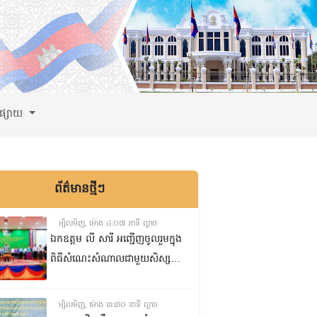
ពផ្សាយ
ព័ត៌មានថ្មីៗ
ម្សិលមិញ, ម៉ោង ៤:០៧ នាទី ល្ងាច
ឯកឧត្តម លី សារី អញ្ជើញចូលរួមក្នុង
ពិធីសំណេះសំណាលជាមួយសិស្ស
ត្រៀមប្រឡងសញ្ញាបត្រមធ្យមសិក្សា
ទុតិយភូមិ២០២៥-២០២៦
ម្សិលមិញ, ម៉ោង ៣:៣០ នាទី ល្ងាច