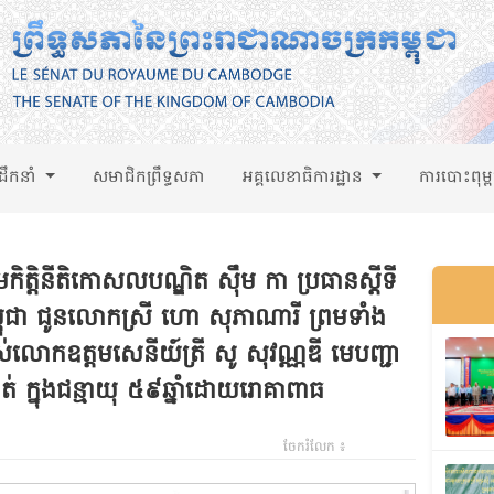
់ដឹកនាំ
សមាជិកព្រឹទ្ធសភា
អគ្គលេខាធិការដ្ឋាន
ការបោះពុម្
កិត្តិនីតិកោសលបណ្ឌិត ស៊ឹម កា ប្រធានស្តីទី
ម្ពុជា ជូនលោកស្រី ហោ សុភាណារី ព្រមទាំង
់លោកឧត្តមសេនីយ៍ត្រី សូ សុវណ្ណឌី មេបញ្ជា
ត់ ក្នុងជន្មាយុ ៥៩ឆ្នាំដោយរោគាពាធ
ចែករំលែក ៖