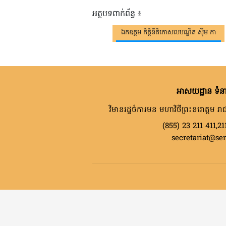
អត្ថបទពាក់ព័ន្ធ ៖
ឯកឧត្តម កិត្តិនីតិកោសលបណ្ឌិត ស៊ឹម កា
អាសយដ្ឋាន ទំនា
វិមានរដ្ឋចំការមន មហាវិថីព្រះនរោត្តម រាជ
(855) 23 211 411,21
secretariat@se