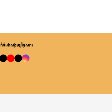
ម្សិលមិញ, ម៉ោង ១០:២២ នាទី ព្រឹក
ឯកឧត្តមបណ្ឌិត ឈីវ យីស៊ាង ជួប
ពិភាក្សាការងារជាមួយតំណាងក្រុម
ហ៊ុន Minebea Cambodia
ម្សិលមិញ, ម៉ោង ៩:២៤ នាទី ព្រឹក
ឯកឧត្តមបណ្ឌិត ធន់ វឌ្ឍនា កោត
សរសើរ និងលើកទឹកចិត្តអាជ្ញាធរ
់ទំនងសង្គមព្រឹទ្ធសភា
ខណ្ឌ៧មករា ក្នុងការរៀបចំសេដ្ឋ
កិច្ចឌឿងហែម
ព្រហស្បតិ៍, ០៦ សីហា ២០២៦
លោកជំទាវ ចឹក ហេង អញ្ជើញ​ដឹកនាំ
កិច្ចប្រជុំពិភាក្សា ស្តីពី ការត្រៀម
រៀបចំសន្និបាតសាខាអាណត្តិទី៦
របស់សាខាកាកបាទក្រហមកម្ពុជា
ព្រហស្បតិ៍, ០៦ សីហា ២០២៦
ខេត្តព្រះវិហារ
ឯកឧត្តម អ៊ុច បូររិទ្ធ ដឹកនាំកិច្ចប្រជុំ
គម្រោងថវិកាឆ្នាំ២០២៧ របស់
ព្រឹទ្ធសភា ជាមួយតំណាងក្រសួង