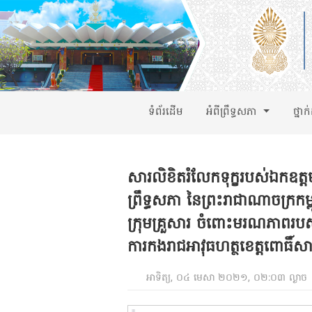
ទំព័រដើម
អំពីព្រឹទ្ធសភា
ថ្នាក
សារលិខិតរំលែកទុក្ខរបស់ឯកឧត្តម
ព្រឹទ្ធសភា នៃព្រះរាជាណាចក្រក
ក្រុមគ្រួសារ ចំពោះមរណភាពរបស
ការកងរាជអាវុធហត្ថខេត្តពោធិ៍សា
អាទិត្យ, ០៤ មេសា ២០២១, ០២:០៣ ល្ងាច