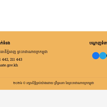
ក់ទំនង
បណ្តាញទំនាក
ធានីភ្នំពេញ ព្រះរាជាណាចក្រកម្ពុជា
1 442, 211 443
nate.gov.kh
២០២៦ © រក្សាសិទ្ធិគ្រប់យ៉ាងដោយ ព្រឹទ្ធសភា នៃព្រះរាជាណាចក្រកម្ពុជា