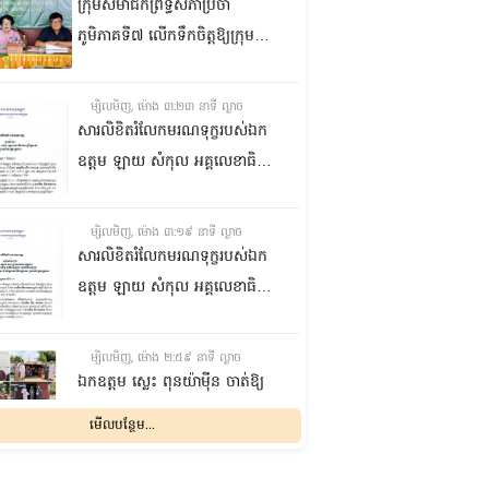
ក្រុមសមាជិកព្រឹទ្ធសភាប្រចាំ
ភូមិភាគទី៧ លើកទឹកចិត្តឱ្យក្រុម
ប្រឹក្សាឃុំក្នុងស្រុកជលគិរី រួមគ្នាបន្ត
បង្ករបង្កើនផលកសិកម្មបន្ថែមពីលើ
ម្សិលមិញ, ម៉ោង ៣:២៣ នាទី ល្ងាច
មុខរបបសព្វថ្ងៃ ដើម្បីឱ្យប្រជាពលរដ្ឋ
សារលិខិតរំលែកមរណទុក្ខរបស់ឯក
មានជីវភាពធូរធារ
ឧត្តម ឡាយ សំកុល អគ្គលេខាធិការ
ព្រឹទ្ធសភា ជូន ឯកឧត្តម ឡោក
ឆាយ អគ្គលេខាធិការរងព្រឹទ្ធសភា
ម្សិលមិញ, ម៉ោង ៣:១៩ នាទី ល្ងាច
ព្រមទាំងក្រុមគ្រួសារ ចំពោះមរណ
សារលិខិតរំលែកមរណទុក្ខរបស់ឯក
ភាព ឧបាសិកា លឹម អេងលាន ត្រូវ
ឧត្តម ឡាយ សំកុល អគ្គលេខាធិការ
ជាបងស្រីបង្កើតរបស់ឯកឧត្តម បាន
ព្រឹទ្ធសភា គោរពជូន លោកជំទាវ
ទទួលមរណភាព នៅថ្ងៃទី៥ ខែសីហា
ឡោក ខេង ប្រធានគណៈកម្មការ
ម្សិលមិញ, ម៉ោង ២:៥៩ នាទី ល្ងាច
ឆ្នាំ២០២៦ វេលាម៉ោង១:៥០នាទី
សុខាភិបាល សង្គមកិច្ច អតីត
ឯកឧត្តម ស្លេះ ពុនយ៉ាម៉ីន ចាត់ឱ្យ
រំលងអធ្រាត្រ ក្នុងជន្មាយុ៨១ឆ្នាំ
យុទ្ធជន យុវនីតិសម្បទា ការងារ
ក្រុមការងារនាំយកកញ្ចប់
មើលបន្ថែម...
ដោយរោគាពាធ នៅប្រទេសបារាំង
បណ្តុះបណ្តាលវិជ្ជាជីវៈ និងកិច្ចការនារី
អាហារចែកជូនបងប្អូនប្រជាពលរដ្ឋ
នៃរដ្ឋសភា ព្រមទាំងក្រុមគ្រួសារ
ម្សិលមិញ, ម៉ោង ២:៣២ នាទី ល្ងាច