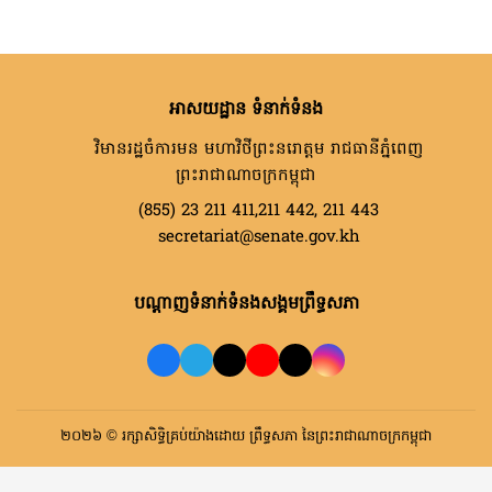
អាសយដ្ឋាន ទំនាក់ទំនង
វិមានរដ្ឋចំការមន មហាវិថីព្រះនរោត្តម រាជធានីភ្នំពេញ
ព្រះរាជាណាចក្រកម្ពុជា
(855) 23 211 411,211 442, 211 443
secretariat@senate.gov.kh
បណ្តាញទំនាក់ទំនងសង្គមព្រឹទ្ធសភា
២០២៦ © រក្សាសិទ្ធិគ្រប់យ៉ាងដោយ ព្រឹទ្ធសភា នៃព្រះរាជាណាចក្រកម្ពុជា