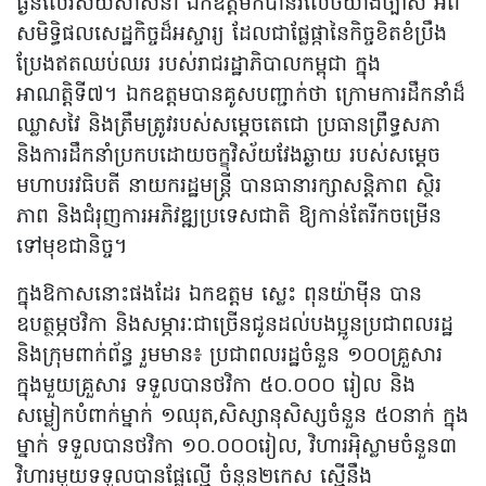
ធ្ងន់លើវិស័យសាសនា ឯកឧត្តមក៏បានរំលេចយ៉ាងច្បាស់ អំពី
សមិទ្ធិផលសេដ្ឋកិច្ចដ៏អស្ចារ្យ ដែលជាផ្លែផ្កានៃកិច្ចខិតខំប្រឹង
ប្រែងឥតឈប់ឈរ របស់រាជរដ្ឋាភិបាលកម្ពុជា ក្នុង
អាណត្តិទី៧។ ឯកឧត្តមបានគូសបញ្ជាក់ថា ក្រោមការដឹកនាំដ៏
ឈ្លាសវៃ និងត្រឹមត្រូវរបស់សម្តេចតេជោ ប្រធានព្រឹទ្ធសភា
និងការដឹកនាំប្រកបដោយចក្ខុវិស័យវែងឆ្ងាយ របស់សម្តេច
មហាបរវធិបតី នាយករដ្ឋមន្ត្រី បានធានារក្សាសន្តិភាព ស្ថិរ
ភាព និងជំរុញការអភិវឌ្ឍប្រទេសជាតិ ឱ្យកាន់តែរីកចម្រើន
ទៅមុខជានិច្ច។
ក្នុងឱកាសនោះផងដែរ ឯកឧត្តម ស្លេះ ពុនយ៉ាមុីន បាន
ឧបត្ថម្ភថវិកា និងសម្ភារៈជាច្រើនជូនដល់បងប្អូនប្រជាពលរដ្ឋ
និងក្រុមពាក់ព័ន្ធ រួមមាន៖ ប្រជាពលរដ្ឋចំនួន ១០០គ្រួសារ
ក្នុងមួយគ្រួសារ ទទួលបានថវិកា ៥០.០០០ រៀល និង
សម្លៀកបំពាក់ម្នាក់ ១ឈុត,​សិស្សានុសិស្សចំនួន ៥០នាក់ ក្នុង
ម្នាក់ ទទួលបានថវិកា ១០.០០០រៀល, វិហារអ៉ិស្លាមចំនួន៣
វិហារមួយទទួលបានផ្លែល្មើ ចំនួន២កេស ស្មើនឹង