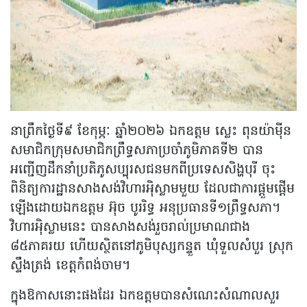
នាព្រឹកថ្ងៃទី៩ ខែកុម្ភៈ ឆ្នាំ២០២៦ ឯកឧត្តម ស្លេះ ពុនយ៉ាមុីន
សមាជិកក្រុមសមាជិកព្រឹទ្ធសភាប្រចាំភូមិភាគទី២ បាន
អញ្ជើញដឹកនាំប្រតិភូសប្បុរសជនមកពីប្រទេសសិង្ហបុរី ចុះ
ពិនិត្យការដ្ឋានសាងសង់វិហារអ៉ិស្លាមមួយ ដែលជាការផ្តួមផ្តើម
ឡើងដោយឯកឧត្តម អ៊ុច បូររិទ្ធ អនុប្រធានទី១ព្រឹទ្ធសភា។
វិហារអ៉ិស្លាមនេះ បានសាងសង់រួចរាល់ប្រមាណជាង
៨៥ភាគរយ ហើយស្ថិតនៅភូមិបុស្សកន្ទួត ឃុំទួលសំបួរ ស្រុក
ស្ទឹងត្រង់ ខេត្តកំពង់ចាម។
ក្នុងឱកាសនោះផងដែរ ឯកឧត្តមបានសំណេះសំណាលសួរ