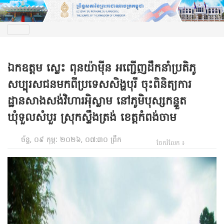
ឯកឧត្តម ស្លេះ ពុនយ៉ាមុីន អញ្ជើញដឹកនាំប្រតិភូ
សប្បុរសជនមកពីប្រទេសសិង្ហបុរី ចុះពិនិត្យការ
ដ្ឋានសាងសង់វិហារអ៉ិស្លាម នៅភូមិបុស្សកន្ទួត
ឃុំទួលសំបួរ ស្រុកស្ទឹងត្រង់ ខេត្តកំពង់ចាម
ច័ន្ទ, ០៩ កុម្ភៈ ២០២៦, ០៧:៣០ ព្រឹក
ចែករំលែក ៖