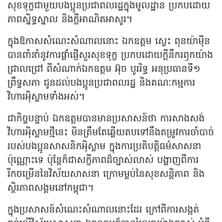
សុខទុក្ខជាមួយបងប្អូនប្រជាពលរដ្ឋក្នុងមូលដ្ឋាន ប្រកបដោយ
ភាពស្និទ្ធស្នាល និងក្តីអាណិតអាសូរ។
ក្នុងឱកាសសំណេះសំណាលនោះ ឯកឧត្តម ស្លេះ ពុនយ៉ាមុីន
បានពាំនាំនូវការផ្តាំផ្ញើសួរសុខទុក្ខ ប្រកបដោយក្តីនឹករឭកយ៉ាង
ជ្រាលជ្រៅ ពីសំណាក់ឯកឧត្តម អ៊ុច បូររិទ្ធ អនុប្រធានទី១
ព្រឹទ្ធសភា ជូនដល់បងប្អូនប្រជាពលរដ្ឋ និងគណៈកម្មការ
វិហារអ៉ិស្លាមទាំងអស់។
ជាកិច្ចបន្ទាប់ ឯកឧត្តមបានមានប្រសាសន៍ថា ការសាងសង់
វិហារអ៉ិស្លាមថ្មីនេះ មិនត្រឹមតែឆ្លើយតបទៅនឹងតម្រូវការចាំបាច់
របស់បងប្អូនសាសនិកអ៉ិស្លាម ក្នុងការប្រតិបត្តិធម៌សាសនា
ប៉ុណ្ណោះទេ ប៉ុន្តែក៏ជាសក្ខីភាពដ៏ច្បាស់លាស់ បង្ហាញពីការ
រីកចម្រើននៃវិស័យសាសនា ក្រោមម្លប់នៃសុខសន្តិភាព និង
ស្ថិរភាពសង្គមនៅកម្ពុជា។
ក្នុងប្រសាសន៍សំណេះសំណាលនោះដែរ ក្រៅពីការសង្កត់