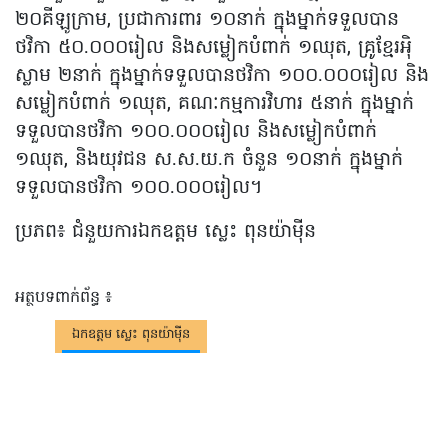
២០គីឡូក្រាម, ប្រជាការពារ ១០នាក់ ក្នុងម្នាក់ទទួលបាន
ថវិកា ៥០.០០០រៀល និងសម្លៀកបំពាក់ ១ឈុត, គ្រូខ្មែរអ៉ិ
ស្លាម ២នាក់ ក្នុងម្នាក់ទទួលបានថវិកា ១០០.០០០រៀល និង
សម្លៀកបំពាក់ ១ឈុត, គណៈកម្មការវិហារ ៥នាក់ ក្នុងម្នាក់
ទទួលបានថវិកា ១០០.០០០រៀល និងសម្លៀកបំពាក់
១ឈុត, និងយុវជន ស.ស.យ.ក ចំនួន ១០នាក់ ក្នុងម្នាក់
ទទួលបានថវិកា ១០០.០០០រៀល។
ប្រភព៖ ជំនួយ​ការ​ឯកឧត្ដម ស្លេះ ពុនយ៉ាមុីន
អត្ថបទពាក់ព័ន្ធ ៖
ឯកឧត្តម ស្លេះ ពុនយ៉ាមុីន