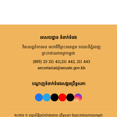
អាសយដ្ឋាន ទំនាក់ទំនង
វិមានរដ្ឋចំការមន មហាវិថីព្រះនរោត្តម រាជធានីភ្នំពេញ
ព្រះរាជាណាចក្រកម្ពុជា
(855) 23 211 411,211 442, 211 443
secretariat@senate.gov.kh
បណ្តាញទំនាក់ទំនងសង្គមព្រឹទ្ធសភា
២០២៦ © រក្សាសិទ្ធិគ្រប់យ៉ាងដោយ ព្រឹទ្ធសភា នៃព្រះរាជាណាចក្រកម្ពុជា