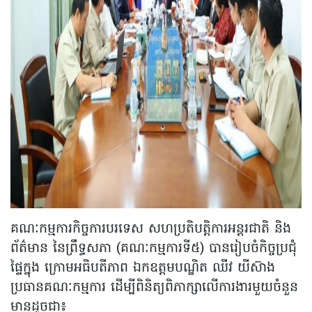
គណៈកម្មការកិច្ចការបរទេស សហប្រតិបត្តិការអន្តរជាតិ និង
ព័ត៌មាន នៃព្រឹទ្ធសភា (គណៈកម្មការទី៥) បានរៀបចំកិច្ចប្រជុំ
ផ្ទៃក្នុង ក្រោមអធិបតីភាព ឯកឧត្តមបណ្ឌិត ឈីវ យីស៊ាង
ប្រធានគណៈកម្មការ ដើម្បីពិនិត្យពិភាក្សាលើការងារមួយចំនួន
មានដូចជា៖