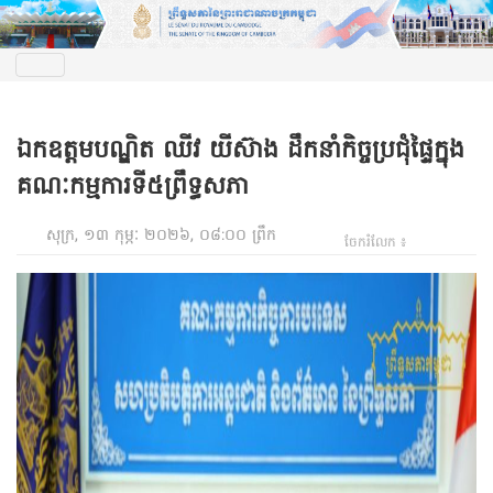
ឯកឧត្តមបណ្ឌិត ឈីវ យីស៊ាង ដឹកនាំកិច្ចប្រជុំផ្ទៃក្នុង
គណៈកម្មការទី៥ព្រឹទ្ធសភា
សុក្រ, ១៣ កុម្ភៈ ២០២៦, ០៨:០០ ព្រឹក
ចែករំលែក ៖