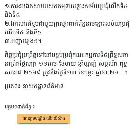
១.ការងារឯកសារបេសកកម្មនាចន្លោះសម័យប្រជុំលើកទី៤
និងទី៥
២.ឯកសារជំនួបជាមួយក្រសួងពាក់ព័ន្ធនាចន្លោះសម័យប្រជុំ
លើកទី៤ និងទី៥
៣.បញ្ហាផ្សេងៗ។
កិច្ចប្រជុំប្រព្រឹត្តទៅនៅបន្ទប់ប្រជុំគណៈកម្មការទី៥ព្រឹទ្ធសភា
នាព្រឹកថ្ងៃសុក្រ ១១រោច ខែមាឃ ឆ្នាំម្សាញ់ សប្តស័ក ពុទ្ធ
សករាជ ២៥៦៩ ត្រូវនឹងថ្ងៃទី១៣ ខែកុម្ភៈ ឆ្នាំ២០២៦…។
ប្រភព៖ នាយកដ្ឋានព័ត៌មាន
អត្ថបទពាក់ព័ន្ធ ៖
ឯកឧត្តមបណ្ឌិត ឈីវ យីស៊ាង