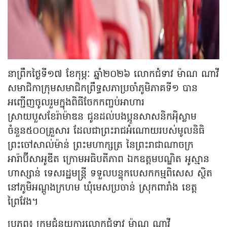
នាព្រឹកថ្ងៃទី១៧ ខែកុម្ភៈ ឆ្នាំ២០២៦ លោកជំទាវ ម៉ាណ ណាវី
សមាជិកាក្រុមសមាជិកព្រឹទ្ធសភាប្រចាំភូមិភាគទី១ បាន
អញ្ជើញចូលរួមក្នុងពិធីចែកកញ្ចប់អាហារ
ស្រាយបួសខែរ៉ាម៉ាឌន ជូនដល់បងប្អូនសាសនិកអ៉ិស្លាម
ចំនួន៥០០គ្រួសារ ដែលជាព្រះរាជអំណោយរបស់មូលនិធិ
ព្រះចៅសាល់ម៉ាន់ ព្រះមហាក្សត្រ នៃព្រះរាជាណាចក្រ
អារ៉ាប៊ីសាអូឌីត ក្រោមអធិបតីភាព ឯកឧត្ដមបណ្ឌិត អូស្មាន
ហាស្សាន់ ទេសរដ្ឋមន្ត្រី ទទួលបន្ទុកបេសកកម្មពិសេស ស្ថិត
នៅភូមិអណ្ដូងក្រហម ឃុំមេសប្រចាន់ ស្រុកពារាំង ខេត្ត
ព្រៃវែង។
ប្រភព៖ ក្រុមជំនួយការលោកជំទាវ ម៉ាណ ណាវី