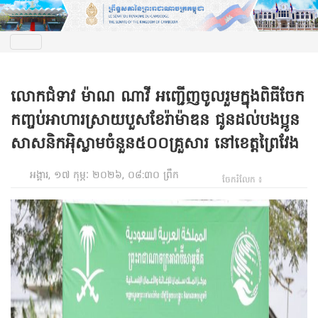
លោកជំទាវ ម៉ាណ ណាវី អញ្ជើញចូលរួមក្នុងពិធីចែក
កញ្ចប់អាហារស្រាយបួសខែរ៉ាម៉ាឌន ជូនដល់បងប្អូន
សាសនិកអ៉ិស្លាមចំនួន៥០០គ្រួសារ នៅខេត្តព្រៃវែង
អង្គារ, ១៧ កុម្ភៈ ២០២៦, ០៨:៣០ ព្រឹក
ចែករំលែក ៖