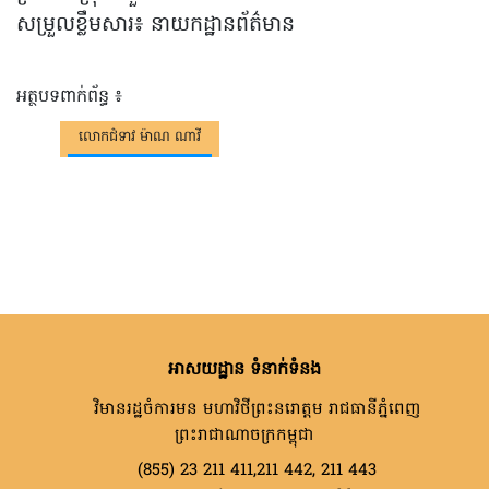
សម្រួលខ្លឹមសារ៖ នាយកដ្ឋានព័ត៌មាន
អត្ថបទពាក់ព័ន្ធ ៖
លោកជំទាវ ម៉ាណ ណាវី
អាសយដ្ឋាន ទំនាក់ទំនង
វិមានរដ្ឋចំការមន មហាវិថីព្រះនរោត្តម រាជធានីភ្នំពេញ
ព្រះរាជាណាចក្រកម្ពុជា
(855) 23 211 411,211 442, 211 443