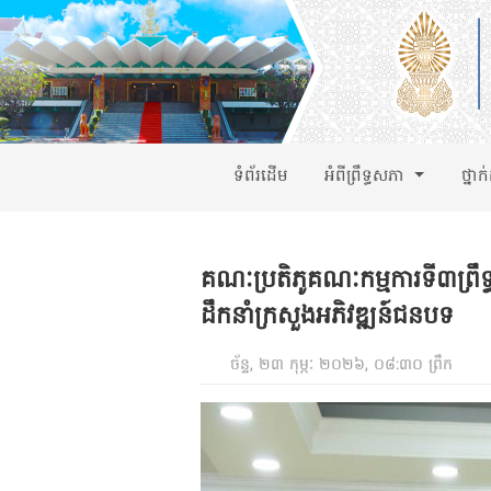
ទំព័រដើម
អំពីព្រឹទ្ធសភា
ថ្នាក
គណៈប្រតិភូគណៈកម្មការទី៣ព្រឹទ្
ដឹកនាំក្រសួងអភិវឌ្ឍន៍ជនបទ
ច័ន្ទ, ២៣ កុម្ភៈ ២០២៦, ០៨:៣០ ព្រឹក