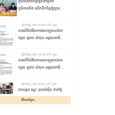
ក្រុមសមាជិកព្រឹទ្ធសភាប្រចាំ
ភូមិភាគទី៧ លើកទឹកចិត្តឱ្យក្រុម
ប្រឹក្សាឃុំក្នុងស្រុកជលគិរី រួមគ្នាបន្ត
បង្ករបង្កើនផលកសិកម្មបន្ថែមពីលើ
ម្សិលមិញ, ម៉ោង ៣:២៣ នាទី ល្ងាច
មុខរបបសព្វថ្ងៃ ដើម្បីឱ្យប្រជាពលរដ្ឋ
សារលិខិតរំលែកមរណទុក្ខរបស់ឯក
មានជីវភាពធូរធារ
ឧត្តម ឡាយ សំកុល អគ្គលេខាធិការ
ព្រឹទ្ធសភា ជូន ឯកឧត្តម ឡោក
ឆាយ អគ្គលេខាធិការរងព្រឹទ្ធសភា
ម្សិលមិញ, ម៉ោង ៣:១៩ នាទី ល្ងាច
ព្រមទាំងក្រុមគ្រួសារ ចំពោះមរណ
សារលិខិតរំលែកមរណទុក្ខរបស់ឯក
ភាព ឧបាសិកា លឹម អេងលាន ត្រូវ
ឧត្តម ឡាយ សំកុល អគ្គលេខាធិការ
ជាបងស្រីបង្កើតរបស់ឯកឧត្តម បាន
ព្រឹទ្ធសភា គោរពជូន លោកជំទាវ
ទទួលមរណភាព នៅថ្ងៃទី៥ ខែសីហា
ឡោក ខេង ប្រធានគណៈកម្មការ
ម្សិលមិញ, ម៉ោង ២:៥៩ នាទី ល្ងាច
ឆ្នាំ២០២៦ វេលាម៉ោង១:៥០នាទី
សុខាភិបាល សង្គមកិច្ច អតីត
ឯកឧត្តម ស្លេះ ពុនយ៉ាម៉ីន ចាត់ឱ្យ
រំលងអធ្រាត្រ ក្នុងជន្មាយុ៨១ឆ្នាំ
យុទ្ធជន យុវនីតិសម្បទា ការងារ
ក្រុមការងារនាំយកកញ្ចប់
មើលបន្ថែម...
ដោយរោគាពាធ នៅប្រទេសបារាំង
បណ្តុះបណ្តាលវិជ្ជាជីវៈ និងកិច្ចការនារី
អាហារចែកជូនបងប្អូនប្រជាពលរដ្ឋ
នៃរដ្ឋសភា ព្រមទាំងក្រុមគ្រួសារ
ម្សិលមិញ, ម៉ោង ២:៣២ នាទី ល្ងាច