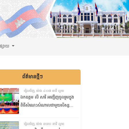
ពផ្សាយ
ព័ត៌មានថ្មីៗ
ម្សិលមិញ, ម៉ោង ៤:០៧ នាទី ល្ងាច
ឯកឧត្តម លី សារី អញ្ជើញចូលរួមក្នុង
ពិធីសំណេះសំណាលជាមួយសិស្ស
ត្រៀមប្រឡងសញ្ញាបត្រមធ្យមសិក្សា
ទុតិយភូមិ២០២៥-២០២៦
ម្សិលមិញ, ម៉ោង ៣:៣០ នាទី ល្ងាច