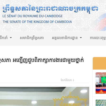
់ដឹកនាំ
សមាជិកព្រឹទ្ធសភា
អគ្គលេខាធិការដ្ឋាន
ការបោះពុម្
ធសភា អញ្ជើញជួបពិភាក្សាការងារជាមួយថ្នាក់
ចែករំលែក ៖