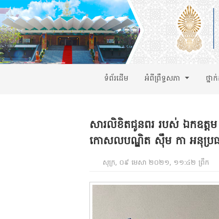
ទំព័រដើម
អំពីព្រឹទ្ធសភា
ថ្នាក
សារលិខិតជូនពរ របស់ ឯកឧត្តម ម
កោសលបណ្ឌិត ស៊ឹម កា អនុប្រធាន
សុក្រ, ០៩ មេសា ២០២១, ១១:៤២ ព្រឹក