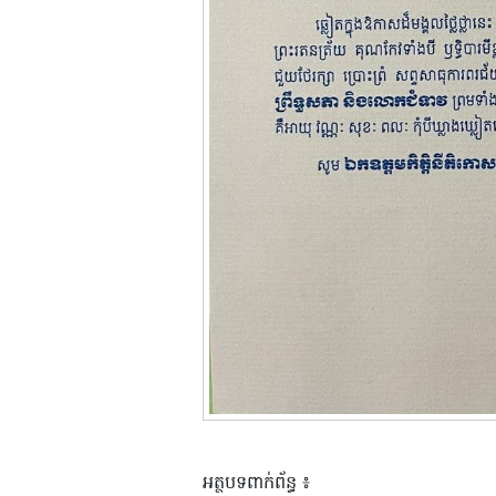
អត្ថបទពាក់ព័ន្ធ ៖