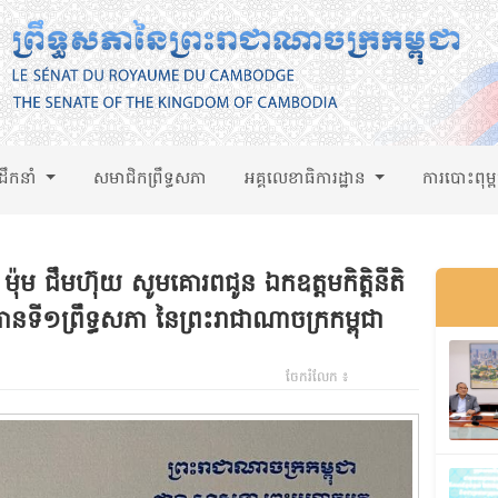
់ដឹកនាំ
សមាជិកព្រឹទ្ធសភា
អគ្គលេខាធិការដ្ឋាន
ការបោះពុម្
៉ុម ជឹមហ៊ុយ សូមគោរពជូន ឯកឧត្តមកិត្តិនីតិ
ទី១ព្រឹទ្ធសភា នៃព្រះរាជាណាចក្រកម្ពុជា
ចែករំលែក ៖