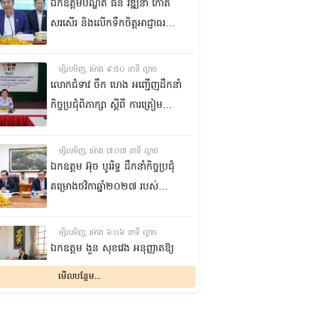
ឯកឧត្តមបណ្ឌិត ធន់ វឌ្ឍនា កោត
សរសើរ និងលើកទឹកចិត្តអាជ្ញាធរ
ខណ្ឌ៧មករា ក្នុងការរៀបចំសេដ្ឋ
កិច្ចឌឿងហែម
ម្សិលមិញ, ម៉ោង ៩:៥០ នាទី ល្ងាច
លោកជំទាវ ចឹក ហេង អញ្ជើញ​ដឹកនាំ
កិច្ចប្រជុំពិភាក្សា ស្តីពី ការត្រៀម
រៀបចំសន្និបាតសាខាអាណត្តិទី៦
របស់សាខាកាកបាទក្រហមកម្ពុជា
ម្សិលមិញ, ម៉ោង ៧:០៧ នាទី ល្ងាច
ខេត្តព្រះវិហារ
ឯកឧត្តម អ៊ុច បូររិទ្ធ ដឹកនាំកិច្ចប្រជុំ
គម្រោងថវិកាឆ្នាំ២០២៧ របស់
ព្រឹទ្ធសភា ជាមួយតំណាងក្រសួង
សេដ្ឋកិច្ចនិងហិរញ្ញវត្ថុ
ម្សិលមិញ, ម៉ោង ៦:០៦ នាទី ល្ងាច
ឯកឧត្តម ងួន សុខវេង អនុញ្ញាតឱ្យ
លោក Géraud COHEN ចូលជួប
មើលបន្ថែម...
សម្តែងការគួរសម និងជម្រាបលា
ម្សិលមិញ, ម៉ោង ៣:៥៥ នាទី ល្ងាច