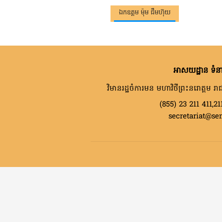
ឯកឧត្តម ម៉ុម ជឹមហ៊ុយ
អាសយដ្ឋាន ទំនា
វិមានរដ្ឋចំការមន មហាវិថីព្រះនរោត្តម រាជ
(855) 23 211 411,21
secretariat@se