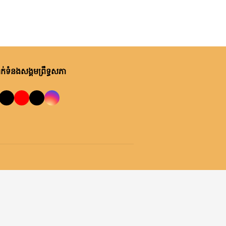
ម្សិលមិញ, ម៉ោង ៨:៤០ នាទី ព្រឹក
បង្អែក និងមណ្ឌលសុខភាពមួយចំនួន
លោកជំទាវ មុំ សណ្តាប់ អញ្ជើញជួប
ក្នុងខេត្តកំពង់ឆ្នាំង
សំណេះសំណាល និងសួរសុខទុក្ខ
ជាមួយចលនានារី ក្នុងសង្កាត់ផ្សារ
ដើមថ្កូវ ខណ្ឌចំការមន រាជធានី
ពុធ, ០៥ សីហា ២០២៦
ភ្នំពេញ
់ទំនងសង្គមព្រឹទ្ធសភា
ក្រុមសមាជិកព្រឹទ្ធសភាប្រចាំ
ភូមិភាគទី៣ អញ្ជើញចុះជួប
សំណេះសំណាលជាមួយក្រុម
ប្រឹក្សាឃុំ ស្មៀនឃុំ និងនាយប៉ុស្តិ៍
ពុធ, ០៥ សីហា ២០២៦
នគរបាលរដ្ឋបាលឃុំ នៅស្រុកអង្គ
លោកជំទាវ ចឹក ហេង អញ្ជើញ
ស្នួល ខេត្តកណ្តាល
នាំយកទៀនព្រះវស្សា និងទេយ្យទាន
ព្រមទាំងថវិកា ប្រគេនដល់ព្រះ
សង្ឃគង់ចាំព្រះវស្សា នៅវត្តសុវណ្ណគីរី
ពុធ, ០៥ សីហា ២០២៦
ក្នុងស្រុកឆែប ខេត្តព្រះវិហារ
ឯកឧត្តម ឡាយ សំកុល អគ្គលេខាធិ
ការព្រឹទ្ធសភា បានអញ្ជើញដឹកនាំកិច្ច
ប្រជុំក្រុមការងារចង្អៀតដើម្បីពិនិត្យ