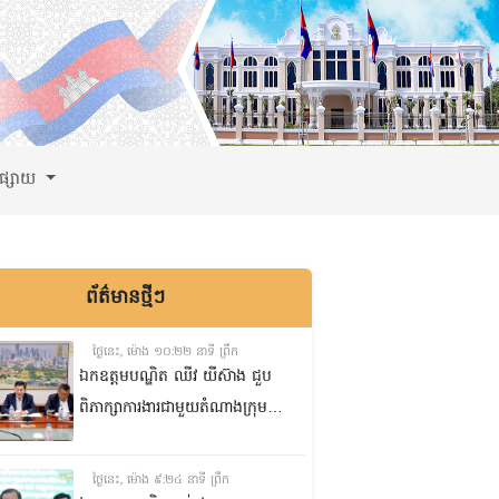
ពផ្សាយ
ព័ត៌មានថ្មីៗ
ថ្ងៃនេះ, ម៉ោង ១០:២២ នាទី ព្រឹក
ឯកឧត្តមបណ្ឌិត ឈីវ យីស៊ាង ជួប
ពិភាក្សាការងារជាមួយតំណាងក្រុម
ហ៊ុន Minebea Cambodia
ថ្ងៃនេះ, ម៉ោង ៩:២៤ នាទី ព្រឹក