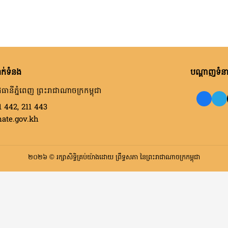
ក់ទំនង
បណ្តាញទំនាក
ធានីភ្នំពេញ ព្រះរាជាណាចក្រកម្ពុជា
1 442, 211 443
nate.gov.kh
២០២៦ © រក្សាសិទ្ធិគ្រប់យ៉ាងដោយ ព្រឹទ្ធសភា នៃព្រះរាជាណាចក្រកម្ពុជា