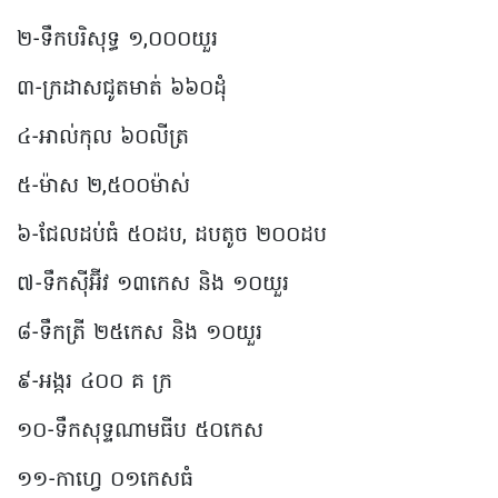
២-ទឹកបរិសុទ្ធ ១,០០០យួរ
៣-ក្រដាសជូតមាត់ ៦៦០ដុំ
៤-អាល់កុល ៦០លីត្រ
៥-ម៉ាស ២,៥០០ម៉ាស់
៦-ជែលដប់ធំ ៥០ដប, ដបតូច ២០០ដប
៧-ទឹកស៊ីអ៊ីវ ១៣កេស និង ១០យួរ
៨-ទឹកត្រី ២៥កេស និង ១០យួរ
៩-អង្ករ ៤០០ គ ក្រ
១០-ទឹកសុទ្ទណាមធីប ៥០កេស
១១-កាហ្វេ ០១កេសធំ