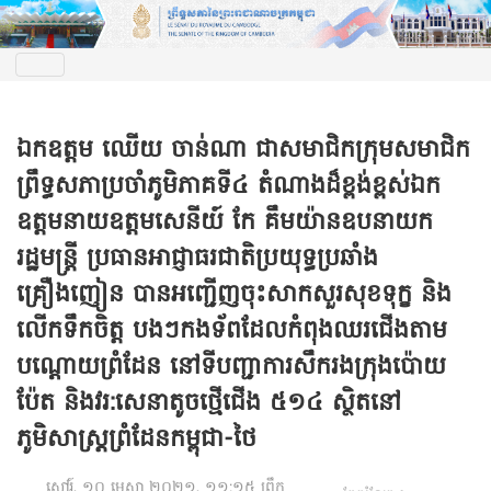
ឯកឧត្តម ឈើយ ចាន់ណា ជាសមាជិកក្រុមសមាជិក
ព្រឹទ្ធសភាប្រចាំភូមិភាគទី៤ តំណាងដ៏ខ្ពង់ខ្ពស់ឯក
ឧត្តមនាយឧត្តមសេនីយ៍ កែ គឹមយ៉ានឧបនាយក
រដ្ឋមន្រ្តី ប្រធានអាជ្ញាធរជាតិប្រយុទ្ធប្រឆាំង
គ្រឿងញៀន បានអញ្ជើញចុះសាកសួរសុខទុក្ខ និង
លើកទឹកចិត្ត បងៗកងទ័ពដែលកំពុងឈរជើងតាម
បណ្ដោយព្រំដែន នៅទីបញ្ជាការសឹករងក្រុងប៉ោយ
ប៉ែត និងវរ:សេនាតូចថ្មើជើង ៥១៤ ស្ថិតនៅ
ភូមិសាស្ត្រព្រំដែនកម្ពុជា-ថៃ
សៅរ៍, ១០ មេសា ២០២១, ១១:១៥ ព្រឹក