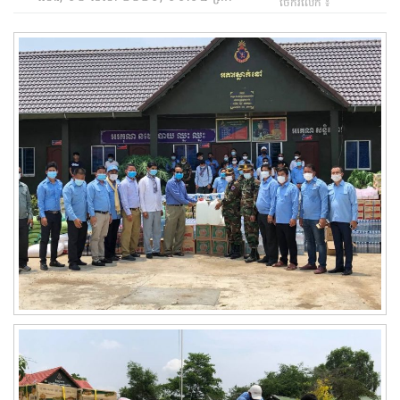
ចែករំលែក ៖