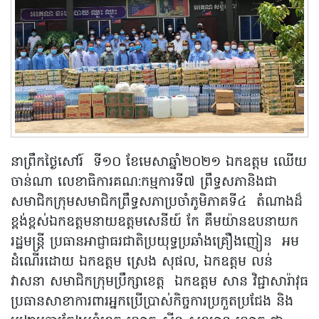
នាព្រឹកថ្ងៃសៅរ៍ ទី១០ ខែមេសាឆ្នាំ២០២១ ឯកឧត្តម ឈើយ
ចាន់ណា លេខាធិការគណ:កម្មការទី៧ ព្រឹទ្ធសភានិងជា
សមាជិកក្រុមសមាជិកព្រឹទ្ធសភាប្រចាំភូមិភាគទី៤ តំណាងដ៏
ខ្ពង់ខ្ពស់ឯកឧត្តមនាយឧត្តមសេនីយ៍ កែ គឹមយ៉ានឧបនាយក
រដ្ឋមន្រ្តី ប្រធានអាជ្ញាធរជាតិប្រយុទ្ធប្រឆាំងគ្រឿងញៀន អម
ដំណើរដោយ ឯកឧត្តម ស្រេង សុផល, ឯកឧត្តម លន់
វាសនា សមាជិកក្រុមប្រឹក្សាខេត្ត ឯកឧត្តម សាន វិជ្ជាសារ៉ាវុធ
ប្រធានសាខាការពារអ្នកប្រើប្រាស់កិច្ចការប្រកួតប្រជែង និង