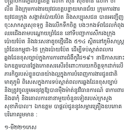
បង្ក្រាបការក្លែងបន្លំខេត្ត លោក ស៊ីន សុខមាន លោក ថា
លីន និងក្រុមការងារយុវជខេត្តបន្ទាយមានជ័យ ក្រុមការងារ
យុវជនក្រុង សង្កាត់ប៉ោយប៉ែត និងសប្បុរសជន បានអញ្ជើញ
ចុះសាកសួរសុខទុក្ខ និងលើកទឹកចិត្ត បងៗកងទ័ពដែលកំពុង
ឈរជើងតាមបណ្ដោយព្រំដែន នៅទីបញ្ជាការសឹករងក្រុង
ប៉ោយប៉ែត និងវរ:សេនាតូចថ្មើជើង ៥១៤ ស្ថិតនៅភូមិសាស្ត្រ
ព្រំដែនកម្ពុជា-ថៃ ក្រុងប៉ោយប៉ែត ដើម្បីទប់ស្កាត់ពលករ
ឆ្លងដែនខុសច្បាប់ក្នុងការការពារជំងឺកូវីដ១៩។ នាឱកាសនោះ
ឯកឧត្តមបានថ្លែងកោតសរសើរចំពោះការយកចិត្តទុកដាក់លើ
ភារកិច្ចរបស់ខ្លួនបានយ៉ាងល្អក្នុងការបំពេញការងារជូនជាតិ
មាតុភូមិ ពិសេសក្នុងការទប់ស្កាត់ពលករឆ្លងដែនខុសច្បាប់
និងត្រូវចូលរួមអនុវត្តឱ្យបានម៉ឺងម៉ាត់នូវវិធានការណ៍ ៣ការពារ
និង៣កុំ និងគោលការនានាមួយចំនួនទៀតរបស់ក្រសួង
សុខាភិបាល។ ឯកឧត្តម បាផ្តល់ជូននូវសម្ភារគ្រឿងឧបភោគ
បរិភោគរួមមាន :
១-មី២២១កេស