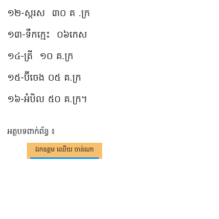
១២-ស្ករស ៣០ គ .ក្រ
១៣-ទឹកក្មេះ ០៦កេស
១៤-ត្រី ១០ គ.ក្រ
១៥-ប៊ីចេង ០៥ គ.ក្រ
១៦-អំបិល ៥០ គ.ក្រ។
អត្ថបទពាក់ព័ន្ធ ៖
ឯកឧត្តម ឈើយ ចាន់ណា