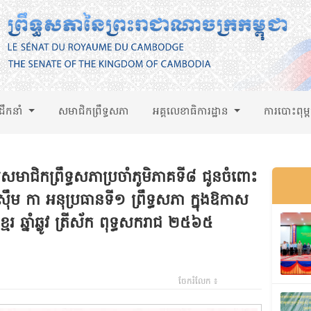
់ដឹកនាំ
សមាជិកព្រឹទ្ធសភា
អគ្គលេខាធិការដ្ឋាន
ការបោះពុម្
សមាជិកព្រឹទ្ធសភាប្រចាំភូមិភាគទី៨ ជូនចំពោះ
៊ឹម កា អនុប្រធានទី១ ព្រឹទ្ធសភា ក្នុងឱកាស
ខ្មែរ ឆ្នាំឆ្លូវ ត្រីស័ក ពុទ្ធសករាជ ២៥៦៥
ចែករំលែក ៖