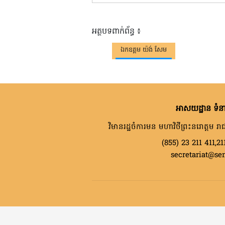
អត្ថបទពាក់ព័ន្ធ ៖
ឯកឧត្តម យ៉ង់ សែម
អាសយដ្ឋាន ទំនា
វិមានរដ្ឋចំការមន មហាវិថីព្រះនរោត្តម រាជ
(855) 23 211 411,21
secretariat@se