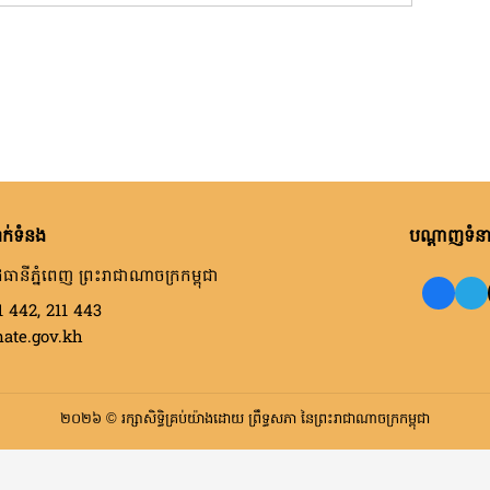
ក់ទំនង
បណ្តាញទំនាក
ធានីភ្នំពេញ ព្រះរាជាណាចក្រកម្ពុជា
1 442, 211 443
nate.gov.kh
២០២៦ © រក្សាសិទ្ធិគ្រប់យ៉ាងដោយ ព្រឹទ្ធសភា នៃព្រះរាជាណាចក្រកម្ពុជា