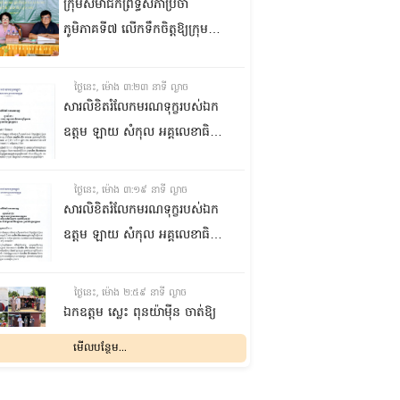
ក្រុមសមាជិកព្រឹទ្ធសភាប្រចាំ
ភូមិភាគទី៧ លើកទឹកចិត្តឱ្យក្រុម
ប្រឹក្សាឃុំក្នុងស្រុកជលគិរី រួមគ្នាបន្ត
បង្ករបង្កើនផលកសិកម្មបន្ថែមពីលើ
ថ្ងៃនេះ, ម៉ោង ៣:២៣ នាទី ល្ងាច
មុខរបបសព្វថ្ងៃ ដើម្បីឱ្យប្រជាពលរដ្ឋ
សារលិខិតរំលែកមរណទុក្ខរបស់ឯក
មានជីវភាពធូរធារ
ឧត្តម ឡាយ សំកុល អគ្គលេខាធិការ
ព្រឹទ្ធសភា ជូន ឯកឧត្តម ឡោក
ឆាយ អគ្គលេខាធិការរងព្រឹទ្ធសភា
ថ្ងៃនេះ, ម៉ោង ៣:១៩ នាទី ល្ងាច
ព្រមទាំងក្រុមគ្រួសារ ចំពោះមរណ
សារលិខិតរំលែកមរណទុក្ខរបស់ឯក
ភាព ឧបាសិកា លឹម អេងលាន ត្រូវ
ឧត្តម ឡាយ សំកុល អគ្គលេខាធិការ
ជាបងស្រីបង្កើតរបស់ឯកឧត្តម បាន
ព្រឹទ្ធសភា គោរពជូន លោកជំទាវ
ទទួលមរណភាព នៅថ្ងៃទី៥ ខែសីហា
ឡោក ខេង ប្រធានគណៈកម្មការ
ថ្ងៃនេះ, ម៉ោង ២:៥៩ នាទី ល្ងាច
ឆ្នាំ២០២៦ វេលាម៉ោង១:៥០នាទី
សុខាភិបាល សង្គមកិច្ច អតីត
ឯកឧត្តម ស្លេះ ពុនយ៉ាម៉ីន ចាត់ឱ្យ
រំលងអធ្រាត្រ ក្នុងជន្មាយុ៨១ឆ្នាំ
យុទ្ធជន យុវនីតិសម្បទា ការងារ
ក្រុមការងារនាំយកកញ្ចប់
មើលបន្ថែម...
ដោយរោគាពាធ នៅប្រទេសបារាំង
បណ្តុះបណ្តាលវិជ្ជាជីវៈ និងកិច្ចការនារី
អាហារចែកជូនបងប្អូនប្រជាពលរដ្ឋ
នៃរដ្ឋសភា ព្រមទាំងក្រុមគ្រួសារ
ថ្ងៃនេះ, ម៉ោង ២:៣២ នាទី ល្ងាច