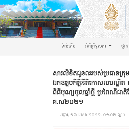
ទំព័រដើម
អំពីព្រឹទ្ធសភា
ថ្នាក
សារលិខិតជូនពររបស់ប្រធានក្រុម
ឯកឧត្តមកិត្តិនីតិកោសលបណ្ឌិត ស
ពិធីបុណ្យចូលឆ្នាំថ្មី ប្រពៃណីជាតិ
គ.ស២០២១
អង្គារ, ១៣ មេសា ២០២១, ០១:០២ ល្ងាច