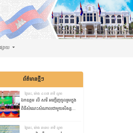
ពផ្សាយ
ព័ត៌មានថ្មីៗ
ថ្ងៃនេះ, ម៉ោង ៤:០៧ នាទី ល្ងាច
ឯកឧត្តម លី សារី អញ្ជើញចូលរួមក្នុង
ពិធីសំណេះសំណាលជាមួយសិស្ស
ត្រៀមប្រឡងសញ្ញាបត្រមធ្យមសិក្សា
ទុតិយភូមិ២០២៥-២០២៦
ថ្ងៃនេះ, ម៉ោង ៣:៣០ នាទី ល្ងាច