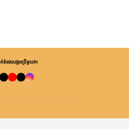
ថ្ងៃនេះ, ម៉ោង ១០:២២ នាទី ព្រឹក
ឯកឧត្តមបណ្ឌិត ឈីវ យីស៊ាង ជួប
ពិភាក្សាការងារជាមួយតំណាងក្រុម
ហ៊ុន Minebea Cambodia
ថ្ងៃនេះ, ម៉ោង ៩:២៤ នាទី ព្រឹក
ឯកឧត្តមបណ្ឌិត ធន់ វឌ្ឍនា កោត
សរសើរ និងលើកទឹកចិត្តអាជ្ញាធរ
ខណ្ឌ៧មករា ក្នុងការរៀបចំសេដ្ឋ
់ទំនងសង្គមព្រឹទ្ធសភា
កិច្ចឌឿងហែម
ម្សិលមិញ, ម៉ោង ៩:៥០ នាទី ល្ងាច
លោកជំទាវ ចឹក ហេង អញ្ជើញ​ដឹកនាំ
កិច្ចប្រជុំពិភាក្សា ស្តីពី ការត្រៀម
រៀបចំសន្និបាតសាខាអាណត្តិទី៦
របស់សាខាកាកបាទក្រហមកម្ពុជា
ម្សិលមិញ, ម៉ោង ៧:០៧ នាទី ល្ងាច
ខេត្តព្រះវិហារ
ឯកឧត្តម អ៊ុច បូររិទ្ធ ដឹកនាំកិច្ចប្រជុំ
គម្រោងថវិកាឆ្នាំ២០២៧ របស់
ព្រឹទ្ធសភា ជាមួយតំណាងក្រសួង