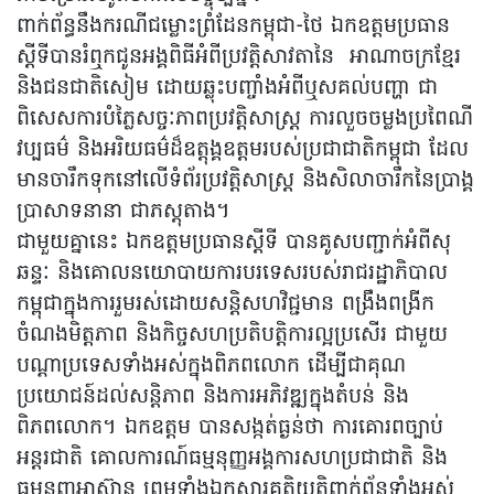
ពាក់ព័ន្ធនឹងករណីជម្លោះព្រំដែនកម្ពុជា-ថៃ ឯកឧត្តមប្រធាន
ស្ដីទីបានរំឮកជូនអង្គពិធីអំពីប្រវត្តិសាវតានៃ អាណាចក្រខ្មែរ
និងជនជាតិសៀម ដោយឆ្លុះបញ្ចាំងអំពីឬសគល់បញ្ហា ជា
ពិសេសការបំភ្លៃសច្ចៈភាពប្រវត្តិសាស្ត្រ ការលួចចម្លងប្រពៃណី
វប្បធម៌ និងអរិយធម៌ដ៏ឧត្តុង្គឧត្តមរបស់ប្រជាជាតិកម្ពុជា ដែល
មានចារឹកទុកនៅលើទំព័រប្រវត្តិសាស្ត្រ និងសិលាចារឹកនៃប្រាង្គ
ប្រាសាទនានា ជាភស្តុតាង។
ជាមួយគ្នានេះ ឯកឧត្តមប្រធានស្ដីទី បានគូសបញ្ជាក់អំពីសុ
ឆន្ទៈ និងគោលនយោបាយការបរទេសរបស់រាជរដ្ឋាភិបាល
កម្ពុជាក្នុងការរួមរស់ដោយសន្តិសហវិជ្ជមាន ពង្រឹងពង្រីក
ចំណងមិត្តភាព និងកិច្ចសហប្រតិបត្តិការល្អប្រសើរ ជាមួយ
បណ្តាប្រទេសទាំងអស់ក្នុងពិភពលោក ដើម្បីជាគុណ
ប្រយោជន៍ដល់សន្តិភាព និងការអភិវឌ្ឍក្នុងតំបន់ និង
ពិភពលោក។ ឯកឧត្តម បានសង្កត់ធ្ងន់ថា ការគោរពច្បាប់
អន្តរជាតិ គោលការណ៍ធម្មនុញ្ញអង្គការសហប្រជាជាតិ និង
ធម្មនុញ្ញអាស៊ាន ព្រមទាំងឯកសារគតិយុត្តិពាក់ព័ន្ធទាំងអស់