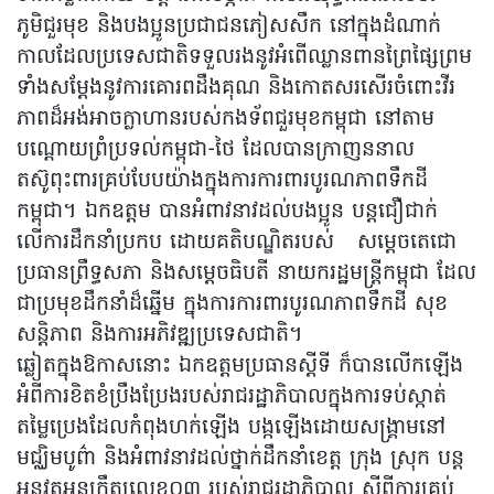
ភូមិជួរមុខ និងបងប្អូនប្រជាជនភៀសសឹក នៅក្នុងដំណាក់
កាលដែលប្រទេសជាតិទទួលរងនូវអំពើឈ្លានពានព្រៃផ្សៃព្រម
ទាំងសម្តែងនូវការគោរពដឹងគុណ និងកោតសរសើរចំពោះវីរ
ភាពដ៏អង់អាចក្លាហានរបស់កងទ័ពជួរមុខកម្ពុជា នៅតាម
បណ្តោយព្រំប្រទល់កម្ពុជា-ថៃ ដែលបានក្រាញននាល
តស៊ូពុះពារគ្រប់បែបយ៉ាងក្នុងការការពារបូរណភាពទឹកដី
កម្ពុជា។ ឯកឧត្តម បានអំពាវនាវដល់បងប្អូន បន្តជឿជាក់
លើការដឹកនាំប្រកប ដោយគតិបណ្ឌិតរបស់ សម្តេចតេជោ
ប្រធានព្រឹទ្ធសភា និងសម្តេចធិបតី នាយករដ្ឋមន្រ្តីកម្ពុជា ដែល
ជាប្រមុខដឹកនាំដ៏ឆ្នើម ក្នុងការការពារបូរណភាពទឹកដី សុខ
សន្តិភាព និងការអភិវឌ្ឍប្រទេសជាតិ។
ឆ្លៀតក្នុងឱកាសនោះ ឯកឧត្តមប្រធានស្តីទី ក៏បានលើកឡើង
អំពីការខិតខំប្រឹងប្រែងរបស់រាជរដ្ឋាភិបាលក្នុងការទប់ស្កាត់
តម្លៃប្រេងដែលកំពុងហក់ឡើង បង្កឡើងដោយសង្រ្គាមនៅ
មជ្ឈិមបូព៌ា និងអំពាវនាវដល់ថ្នាក់ដឹកនាំខេត្ត ក្រុង ស្រុក បន្ត
អនុវត្តអនុក្រឹត្យលេខ០៣ របស់រាជរដ្ឋាភិបាល ស្តីពីការគ្រប់