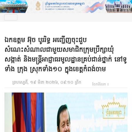
ឯកឧត្តម អ៊ុច បូររិទ្ធ អញ្ជើញចុះជួប
សំណេះសំណាលជាមួយសមាជិកក្រុមប្រឹក្សាឃុំ
សង្កាត់ និងមន្ត្រីអាជ្ញាធរមូលដ្ឋានគ្រប់ជាន់ថ្នាក់ នៅទូ
ទាំង ក្រុង ស្រុកទាំង១០ ក្នុងខេត្តកំពង់ចាម
ព្រហស្បតិ៍, ១៩ មីនា ២០២៦, ០៩:១០ ព្រឹក
ចែករំលែក ៖