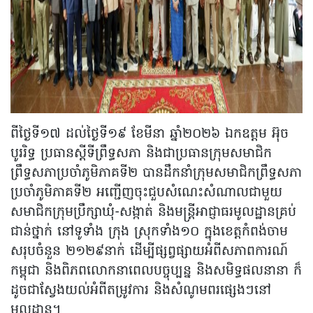
ពីថ្ងៃទី១៧ ដល់ថ្ងៃទី១៩ ខែមីនា ឆ្នាំ២០២៦ ឯកឧត្តម អ៊ុច
បូររិទ្ធ ប្រធានស្តីទីព្រឹទ្ធសភា និងជាប្រធានក្រុមសមាជិក
ព្រឹទ្ធសភាប្រចាំភូមិភាគទី២ បានដឹកនាំក្រុមសមាជិកព្រឹទ្ធសភា
ប្រចាំភូមិភាគទី២ អញ្ជើញចុះជួបសំណេះសំណាលជាមួយ
សមាជិកក្រុមប្រឹក្សាឃុំ-សង្កាត់ និងមន្ត្រីអាជ្ញាធរមូលដ្ឋានគ្រប់
ជាន់ថ្នាក់ នៅទូទាំង ក្រុង ស្រុកទាំង១០ ក្នុងខេត្តកំពង់ចាម
សរុបចំនួន ២១២៩នាក់ ដើម្បីផ្សព្វផ្សាយអំពីសភាពការណ៍
កម្ពុជា និងពិភពលោកនាពេលបច្ចុប្បន្ន និងសមិទ្ធផលនានា ក៏
ដូចជាស្វែងយល់អំពីតម្រូវការ និងសំណូមពរផ្សេងៗនៅ
មូលដ្ឋាន។