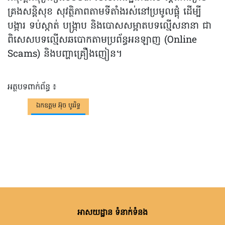
គ្រងសន្តិសុខ សុវត្ថិភាពតាមទីតាំងរស់នៅប្រមូលផ្តុំ ដើម្បី
បង្ការ ទប់ស្កាត់ បង្រ្កាប និងបោសសម្អាតបទល្មើសនានា ជា
ពិសេសបទល្មើសឆបោកតាមប្រព័ន្ធអនឡាញ (Online
Scams) និងបញ្ហាគ្រឿងញៀន។
អត្ថបទពាក់ព័ន្ធ ៖
ឯកឧត្តម អ៊ុច បូររិទ្ធ
អាសយដ្ឋាន ទំនាក់ទំនង