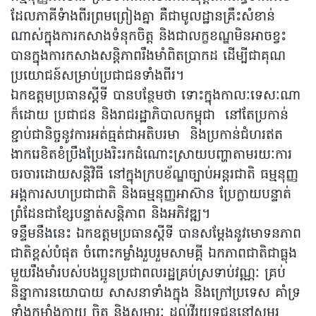
ដែលភាគីទំាងពីរព្រមព្រៀងគ្នា គឺជាមូលដ្ឋានគ្រឹះសំខាន់
ណាស់ក្នុងការកសាងទំនុកចិត្ត និងជាលក្ខខណ្ឌមិនអាចខ្វះ
បានក្នុងការកសាងសន្តិភាពរឹងមាំពិតប្រាកដ ដើម្បីជាគុណ
ប្រយោជន៍សម្រាប់ប្រជាជនទាំងពីរ។
ឯកឧត្តមប្រធានស្ដីទី បានបន្ថែមថា ទោះក្នុងកាលៈទេសៈណា
ក៏ដោយ ប្រជាជន និងរាជរដ្ឋាភិបាលកម្ពុជា នៅតែប្រកាន់
ខ្ជាប់ជានិច្ចនូវការអត់ធ្មត់ជាអតិបរមា និងប្រកាន់ជំហរឥត
ងាករេខិតខំប្រឹងប្រែងរិះរកដំណោះស្រាយបញ្ហាតាមរយៈការ
ចរចារដោយសន្តិវិធី នៅក្នុងក្របខ័ណ្ឌច្បាប់អន្តរជាតិ ធម្មនុញ្ញ
អង្គការសហប្រជាជាតិ និងធម្មនុញ្ញអាស៊ាន ប្រែក្លាយបន្ទាត់
ព្រំដែនជាខ្សែបន្ទាត់សន្តិភាព និងអភិវឌ្ឍ។
ទន្ទឹមនឹងនេះ ឯកឧត្តមប្រធានស្តីទី បានសម្តែងនូវមោទនភាព
ជាតិខ្ពស់បំផុត ចំពោះកម្លាំងរួបរួមសាមគ្គី ឯកភាពជាតិជាធ្លុង
មួយរឹងមាំរបស់បងប្អូនប្រជាពលរដ្ឋគ្រប់ស្រទាប់វណ្ណៈ គ្រប់
និន្នាការនយោបាយ សាសនាទាំងក្នុង និងក្រៅប្រទេស គាំទ្រ
ទាំងកម្លាំងកាយ ចិត្ត និងសម្ភារៈ ដល់វីរយុទ្ធជននៅសមរ