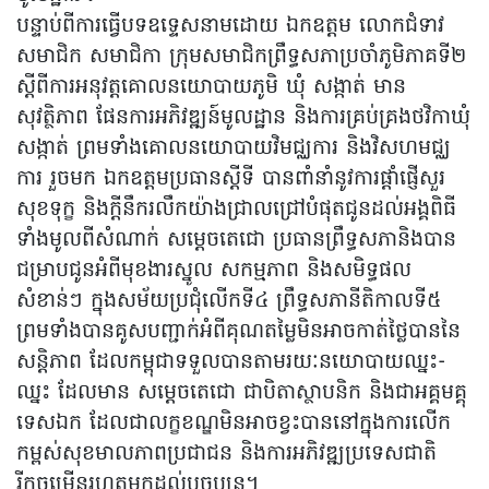
បន្ទាប់ពីការធ្វើបទឧទ្ទេសនាមដោយ ឯកឧត្តម លោកជំទាវ
សមាជិក សមាជិកា ក្រុមសមាជិកព្រឹទ្ធសភាប្រចាំភូមិភាគទី២
ស្តីពីការអនុវត្តគោលនយោបាយភូមិ ឃុំ សង្កាត់ មាន
សុវត្ថិភាព ផែនការអភិវឌ្ឍន៍មូលដ្ឋាន និងការគ្រប់គ្រងថវិកាឃុំ
សង្កាត់ ព្រមទាំងគោលនយោបាយវិមជ្ឈការ និងវិសហមជ្ឈ
ការ រួចមក ឯកឧត្តមប្រធានស្តីទី បានពាំនាំនូវការផ្តាំផ្ញើសួរ
សុខទុក្ខ និងក្តីនឹករលឹកយ៉ាងជ្រាលជ្រៅបំផុតជូនដល់អង្គពិធី
ទាំងមូលពីសំណាក់ សម្តេចតេជោ ប្រធានព្រឹទ្ធសភានិងបាន
ជម្រាបជូនអំពីមុខងារស្នូល សកម្មភាព និងសមិទ្ធផល
សំខាន់ៗ ក្នុងសម័យប្រជុំលើកទី៤ ព្រឹទ្ធសភានីតិកាលទី៥
ព្រមទាំងបានគូសបញ្ជាក់អំពីគុណតម្លៃមិនអាចកាត់ថ្លៃបាននៃ
សន្តិភាព ដែលកម្ពុជាទទួលបានតាមរយៈនយោបាយឈ្នះ-
ឈ្នះ ដែលមាន សម្តេចតេជោ ជាបិតាស្ថាបនិក និងជាអគ្គមគ្គុ
ទេសឯក ដែលជាលក្ខខណ្ឌមិនអាចខ្វះបាននៅក្នុងការលើក
កម្ពស់សុខមាលភាពប្រជាជន និងការអភិវឌ្ឍប្រទេសជាតិ
រីកចម្រើនរហូតមកដល់បច្ចុប្បន្ន។