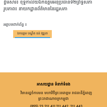
ខ្លឹមសារ៖ ខុទ្ទកាល័យឯកឧត្តមអនុប្រធានទី២ព្រឹទ្ធសភា
រូបភាព៖ នាយកដ្ឋានព័ត៌មាននៃរដ្ឋសភា
អត្ថបទពាក់ព័ន្ធ ៖
ឯកឧត្តម បណ្ឌិត ធន់ វឌ្ឍនា
អាសយដ្ឋាន ទំនាក់ទំនង
វិមានរដ្ឋចំការមន មហាវិថីព្រះនរោត្តម រាជធានីភ្នំពេញ
ព្រះរាជាណាចក្រកម្ពុជា
(855) 23 211 411,211 442, 211 443