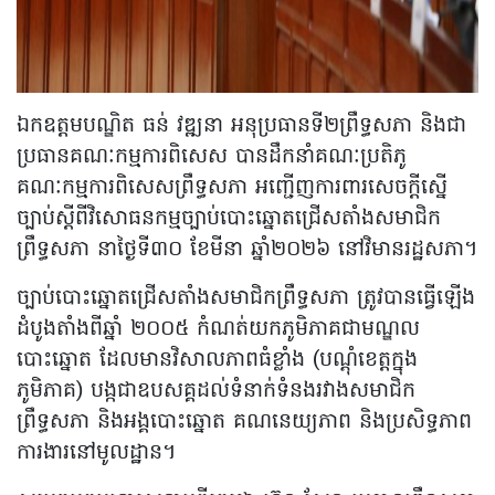
ឯកឧត្តមបណ្ឌិត ធន់ វឌ្ឍនា អនុប្រធានទី២ព្រឹទ្ធសភា និងជា
ប្រធានគណៈកម្មការពិសេស បានដឹកនាំគណៈប្រតិភូ
គណៈកម្មការពិសេសព្រឹទ្ធសភា អញ្ជើញការពារសេចក្តីស្នើ
ច្បាប់ស្តីពីវិសោធនកម្មច្បាប់បោះឆ្នោតជ្រើសតាំងសមាជិក
ព្រឹទ្ធសភា នាថ្ងៃទី៣០ ខែមីនា ឆ្នាំ២០២៦ នៅវិមានរដ្ឋសភា។
ច្បាប់បោះឆ្នោតជ្រើសតាំងសមាជិកព្រឹទ្ធសភា ត្រូវបានធ្វើឡើង
ដំបូងតាំងពីឆ្នាំ ២០០៥ កំណត់យកភូមិភាគជាមណ្ឌល
បោះឆ្នោត ដែលមានវិសាលភាពធំខ្លាំង (បណ្តុំខេត្តក្នុង
ភូមិភាគ) បង្កជាឧបសគ្គដល់ទំនាក់ទំនងរវាងសមាជិក
ព្រឹទ្ធសភា និងអង្គបោះឆ្នោត គណនេយ្យភាព និងប្រសិទ្ធភាព
ការងារនៅមូលដ្ឋាន។