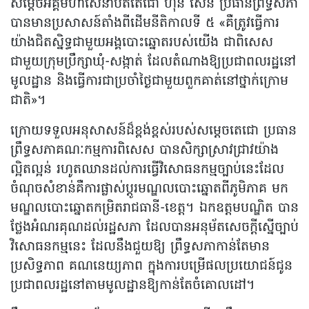
សម្តេចអគ្គមហាសេនាបតីតេជោ ហ៊ុន សែន ប្រធានព្រឹទ្ធសភា
បានមានប្រសាសន៍តាំងពីដើមនីតិកាលទី ៥ «គឺត្រូវធ្វើការ
យ៉ាងជិតស្និទ្ធជាមួយអង្គបោះឆ្នោតរបស់យើង ជាពិសេស
ជាមួយក្រុមប្រឹក្សាឃុំ-សង្កាត់ ដែលតំណាងឱ្យប្រជាពលរដ្ឋនៅ
មូលដ្ឋាន និងធ្វើការជាប្រចាំថ្ងៃជាមួយពួកគាត់នៅថ្នាក់ក្រោម
ជាតិ»។
ក្រោយទទួលអនុសាសន៍ដ៏ខ្ពង់ខ្ពស់របស់សម្តេចតេជោ ប្រធាន
ព្រឹទ្ធសភាគណៈកម្មការពិសេស បានសិក្សាស្រាវជ្រាវយ៉ាង
ល្អិតល្អន់ រហូតឈានដល់ការធ្វើវិសោធនកម្មច្បាប់នេះដែល
ចំណុចសំខាន់គឺការផ្លាស់ប្តូរមណ្ឌលបោះឆ្នោតពីភូមិភាគ មក
មណ្ឌលបោះឆ្នោតកម្រិតរាជធានី-ខេត្ត។ ឯកឧត្តមបណ្ឌិត បាន
ថ្លែងអំណរគុណដល់រដ្ឋសភា ដែលបានអនុម័តសេចក្តីស្នើច្បាប់
វិសោធនកម្មនេះ ដែលនឹងជួយឱ្យ ព្រឹទ្ធសភាកាន់តែមាន
ប្រសិទ្ធភាព គណនេយ្យភាព ក្នុងការបម្រើផលប្រយោជន៍ជូន
ប្រជាពលរដ្ឋនៅតាមមូលដ្ឋានឱ្យកាន់តែចំគោលដៅ។