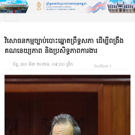
វិសោធនកម្មច្បាប់បោះឆ្នោតព្រឹទ្ធសភា ដើម្បីពង្រឹង
គណនេយ្យភាព និងប្រសិទ្ធភាពការងារ
ច័ន្ទ, ៣០ មីនា ២០២៦, ០៩:០០ ព្រឹក
ចែករំលែក ៖