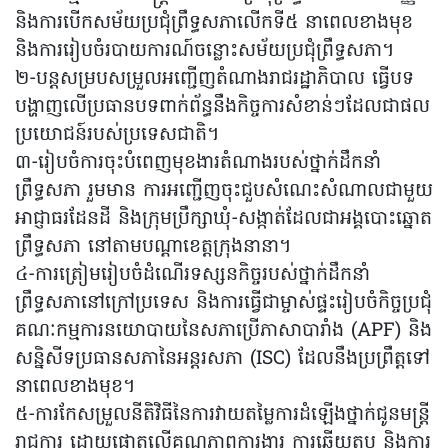
និងការបើកសម័យប្រជុំព្រឹទ្ធសភាលើកទី៥ នាពេលខាងមុខ
និងការរៀបចំរបាយការណ៍ចន្លោះសម័យប្រជុំព្រឹទ្ធសភា។
២-បន្តសម្របសម្រួលអញ្ជើញតំណាងរាជរដ្ឋាភិបាល ធ្វើបទ
បង្ហាញលើប្រធានបទពាក់ព័ន្ធនឹងកិច្ចការសំខាន់ៗដែលជាផល
ប្រយោជន៍របស់ប្រទេសជាតិ។
៣-រៀបចំការចុះបំពេញមុខងារតំណាងរបស់ថ្នាក់ដឹកនាំ
ព្រឹទ្ធសភា រួមមាន ការអញ្ជើញចុះជួបសំណេះសំណាលជាមួយ
អាជ្ញាធរដែនដី និងក្រុមប្រឹក្សាឃុំ-សង្កាត់ដែលជាអង្គបោះឆ្នោត
ព្រឹទ្ធសភា នៅតាមបណ្តាខេត្តក្រុងនានា។
៤-ការត្រៀមរៀបចំដំណើរទស្សនកិច្ចរបស់ថ្នាក់ដឹកនាំ
ព្រឹទ្ធសភានៅក្រៅប្រទេស និងការធ្វើជាម្ចាស់ផ្ទះរៀបចំកិច្ចប្រជុំ
គណៈកម្មការនយោបាយនៃសភាប្រើភាសាបារាំង (APF) និង
សន្និសីទប្រធានសភានៃអន្តរសភា (ISC) ដែលនឹងប្រព្រឹត្តទៅ
នាពេលខាងមុខ។
៥-ការកែសម្រួលនីតិវិធីនៃការវាយតម្លៃការដំឡើងថ្នាក់ជូនមន្ត្រី
រាជការ ដោយផ្តោតលើគុណភាពការងារ ការឆ្លើយតប និងការ