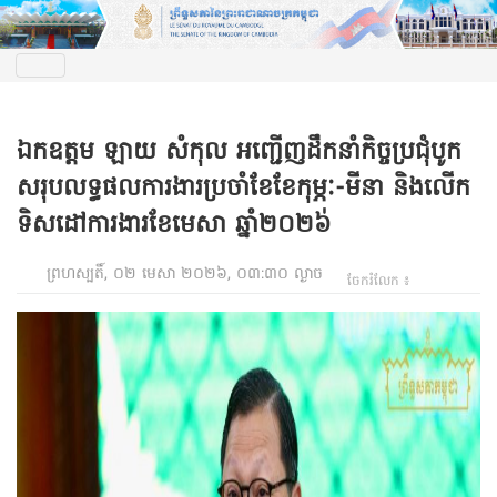
ឯកឧត្តម ឡាយ សំកុល អញ្ជើញដឹកនាំកិច្ចប្រជុំបូក
សរុបលទ្ធផលការងារប្រចាំខែខែកុម្ភៈ-មីនា និងលើក
ទិសដៅការងារខែមេសា ឆ្នាំ២០២៦់
ព្រហស្បតិ៍, ០២ មេសា ២០២៦, ០៣:៣០ ល្ងាច
ចែករំលែក ៖