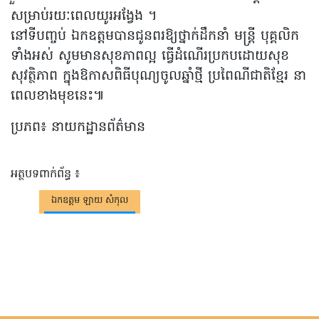
សម្រាប់រយៈពេលយូរអង្វែង ។
នៅទីបញ្ចប់ ឯកឧត្តមបានជូនពរឱ្យថ្នាក់ដឹកនាំ មន្រ្តី បុគ្គលិក
ទាំងអស់ សូមមានសុខភាពល្អ ធ្វើដំណើរប្រកបដោយសុខ
សុវត្ថិភាព ក្នុងឱកាសពិធីបុណ្យចូលឆ្នាំថ្មី ប្រពៃណីជាតិខ្មែរ នា
ពេលខាងមុខនេះ៕
ប្រភព៖ នាយកដ្ឋានព័ត៌មាន
អត្ថបទពាក់ព័ន្ធ ៖
ឯកឧត្តម ឡាយ សំកុល