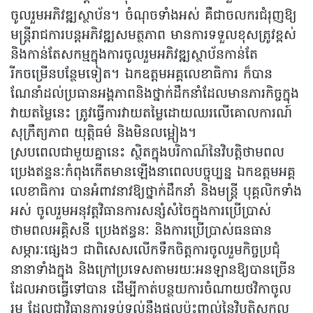
ចូលរួមអភិវឌ្ឍស្ថាប័ន។ ចំណុចទាំងអស់ គឺជាចលករជំរុញឱ្យ
មន្ត្រីរាជការបន្តអភិវឌ្ឍសមត្ថភាព មានការទទួលខុសត្រូវខ្ពស់
និងកាន់តែសកម្មក្នុងការចូលរួមអភិវឌ្ឍស្ថាប័នកាន់តែ
រីកចម្រើនបន្ថែមទៀត។ ឯកឧត្តមអគ្គលេខាធិការ ក៏បាន
ណែនាំដល់ប្រធានអង្គភាពនិងថ្នាក់ដឹកនាំដែលមានភារកិច្ចក្នុង
វាយតម្លៃនេះ ត្រូវធ្វើការវាយតម្លៃដោយឈរលើគោលការណ៍
សុក្រឹត្យភាព យុត្តិធម៌ និងមិនលម្អៀង។
ស្របពេលជាមួយគ្នានេះ ស្ថិតក្នុងបរិកាណ៍នៃវិបត្តិថាមពល
ប្រេងឥន្ទនៈកំពុងកើតមានឡើងនាពេលបច្ចុប្បន្ន ឯកឧត្តមអគ្គ
លេខាធិការ បានអំពាវនាវឱ្យថ្នាក់ដឹកនាំ និងមន្ត្រី បុគ្គលិកទាំង
អស់ ចូលរួមអនុវត្តវិធានការសន្សំសំចៃក្នុងការប្រើប្រាស់
ថាមពលអគ្គិសនី ប្រេងឥន្ធនៈ និងការប្រើប្រាស់ធនធាន
សម្ភារៈផ្សេងៗ ជាពិសេសលើកទឹកចិត្តការចូលរួមកិច្ចប្រជុំ
នានាទាំងក្នុង និងក្រៅប្រទេសតាមរយៈអនឡានឱ្យបានច្រើន
ដែលអាចធ្វើទៅបាន ដើម្បីកាត់បន្ថយការចំណាយថវិកាចូល
រួម ដែលជាវិធានការទប់ទល់នឹងផលប៉ះពាល់នៃវិបត្តិសកល