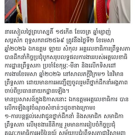
នារសៀលថ្ងៃព្រហស្បតិ៍ ១៥កើត ខែចេត្រ ឆ្នាំម្សាញ់
សប្តស័ក ពុទ្ធសករាជ២៥៦៩ ត្រូវនឹងថ្ងៃទី២ ខែមេសា
ឆ្នាំ២០២៦ ឯកឧត្តម ឡាយ សំកុល អគ្គលេខាធិការព្រឹទ្ធសភា
បានដឹកនាំកិច្ចប្រជុំបូកសរុបលទ្ធផលការងាររបស់អគ្គលេខាធិ
ការដ្ឋានព្រឹទ្ធសភា ប្រចាំខែកុម្ភៈ-មីនា និងលើកទិសដៅ
ការងារខែមេសា ឆ្នាំ២០២៦ នៅសាលភក្តីវិក្រម១ នៃវិមាន
ព្រឹទ្ធសភា ដោយមានការអញ្ជើញចូលរួមពីថ្នាក់ដឹកនាំអង្គភាព
ចាប់ពីប្រធាននាយកដ្ឋានឡើង។
មានប្រសាសន៍ក្នុងឱកាសនោះ ឯកឧត្តមអគ្គលេខាធិការ បាន
លើកឡើងនូវចំណុចសំខាន់ៗដូចខាងក្រោម៖
១-ការបន្តផ្តល់សេវាជូនថ្នាក់ដឹកនាំ និងសមាជិក សមាជិកា
ព្រឹទ្ធសភា លើមុខងារនីតិកម្ម រួមមានការរៀបចំកិច្ចប្រជុំ
គណៈកម្មាធិការអចិន្ត្រៃយ៍ សម័យប្រជុំព្រឹទ្ធសភាជាវិសាមញ្ញ