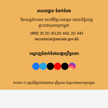
អាសយដ្ឋាន ទំនាក់ទំនង
វិមានរដ្ឋចំការមន មហាវិថីព្រះនរោត្តម រាជធានីភ្នំពេញ
ព្រះរាជាណាចក្រកម្ពុជា
(855) 23 211 411,211 442, 211 443
secretariat@senate.gov.kh
បណ្តាញទំនាក់ទំនងសង្គមព្រឹទ្ធសភា
២០២៦ © រក្សាសិទ្ធិគ្រប់យ៉ាងដោយ ព្រឹទ្ធសភា នៃព្រះរាជាណាចក្រកម្ពុជា