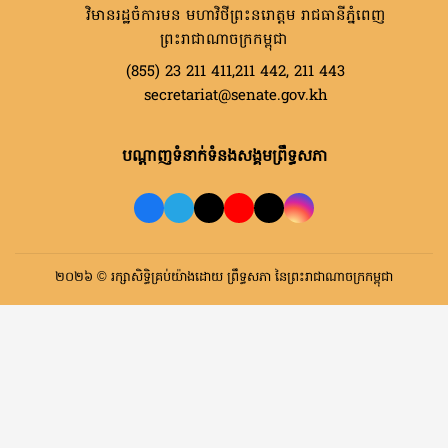
វិមានរដ្ឋចំការមន មហាវិថីព្រះនរោត្តម រាជធានីភ្នំពេញ
ព្រះរាជាណាចក្រកម្ពុជា
(855) 23 211 411,211 442, 211 443
secretariat@senate.gov.kh
បណ្តាញទំនាក់ទំនងសង្គមព្រឹទ្ធសភា
២០២៦ © រក្សាសិទ្ធិគ្រប់យ៉ាងដោយ ព្រឹទ្ធសភា នៃព្រះរាជាណាចក្រកម្ពុជា