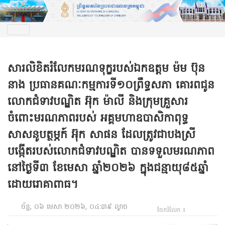
សារលិខិតរំលែកមរណទុក្ខរបស់ឯកឧត្តម ម៉ម ប៊ុន
នាង ប្រធានគណៈកម្មការទី១០ព្រឹទ្ធសភា គោរពជូន
លោកជំទាវបណ្ឌិត អ៊ុក ម៉ាលី និងក្រុមគ្រួសារ
ចំពោះមរណភាពរបស់ អគ្គមហាឧបាសិកាពុទ្ធ
សាសនូបត្ថម្ភក៍ អ៊ុក សាផន ដែលត្រូវជាបងស្រី
បង្កើតរបស់លោកជំទាវបណ្ឌិត បានទទួលមរណភាព
នៅថ្ងៃទី៣ ខែមេសា ឆ្នាំ២០២៦ ក្នុងជន្មាយុ៨៥ឆ្នាំ
ដោយរោគាពាធ។
ច័ន្ទ, ០៦ មេសា ២០២៦, ០៤:៣៩ ល្ងាច
ចែករំលែក ៖