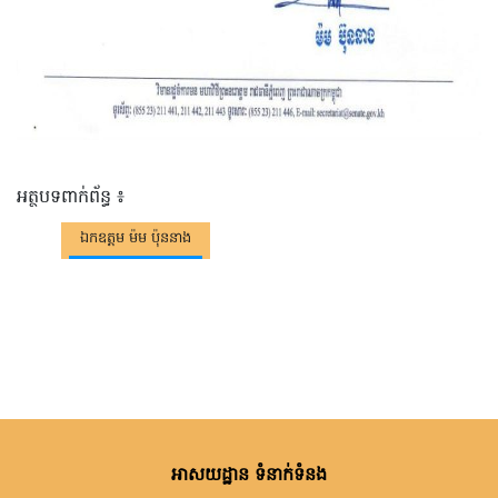
អត្ថបទពាក់ព័ន្ធ ៖
ឯកឧត្តម ម៉ម ប៉ុននាង
អាសយដ្ឋាន ទំនាក់ទំនង