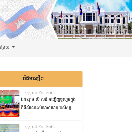
ពផ្សាយ
ព័ត៌មានថ្មីៗ
សុក្រ, ០៧ សីហា ២០២៦
ឯកឧត្តម លី សារី អញ្ជើញចូលរួមក្នុង
ពិធីសំណេះសំណាលជាមួយសិស្ស
ត្រៀមប្រឡងសញ្ញាបត្រមធ្យមសិក្សា
ទុតិយភូមិ២០២៥-២០២៦
សុក្រ, ០៧ សីហា ២០២៦