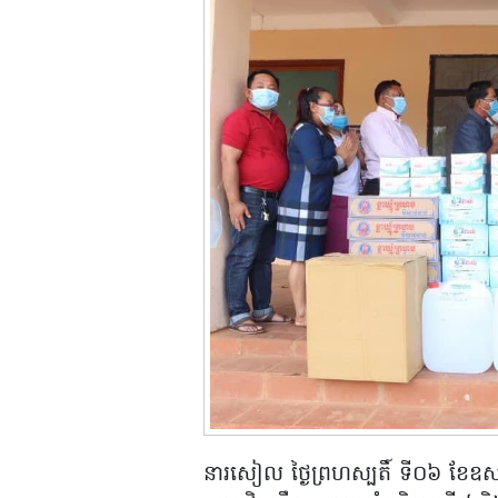
នារសៀល ថ្ងៃព្រហស្បតិ៍ ទី០៦ ខែឧ