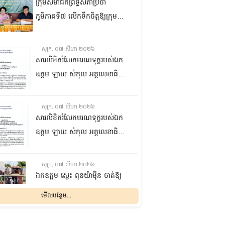
ក្រុមសមាជិកព្រឹទ្ធសភាប្រចាំ
ភូមិភាគទី៧ លើកទឹកចិត្តឱ្យក្រុម
ប្រឹក្សាឃុំក្នុងស្រុកជលគិរី រួមគ្នាបន្ត
បង្ករបង្កើនផលកសិកម្មបន្ថែមពីលើ
សុក្រ, ០៧ សីហា ២០២៦
មុខរបបសព្វថ្ងៃ ដើម្បីឱ្យប្រជាពលរដ្ឋ
សារលិខិតរំលែកមរណទុក្ខរបស់ឯក
មានជីវភាពធូរធារ
ឧត្តម ឡាយ សំកុល អគ្គលេខាធិការ
ព្រឹទ្ធសភា ជូន ឯកឧត្តម ឡោក
ឆាយ អគ្គលេខាធិការរងព្រឹទ្ធសភា
សុក្រ, ០៧ សីហា ២០២៦
ព្រមទាំងក្រុមគ្រួសារ ចំពោះមរណ
សារលិខិតរំលែកមរណទុក្ខរបស់ឯក
ភាព ឧបាសិកា លឹម អេងលាន ត្រូវ
ឧត្តម ឡាយ សំកុល អគ្គលេខាធិការ
ជាបងស្រីបង្កើតរបស់ឯកឧត្តម បាន
ព្រឹទ្ធសភា គោរពជូន លោកជំទាវ
ទទួលមរណភាព នៅថ្ងៃទី៥ ខែសីហា
ឡោក ខេង ប្រធានគណៈកម្មការ
សុក្រ, ០៧ សីហា ២០២៦
ឆ្នាំ២០២៦ វេលាម៉ោង១:៥០នាទី
សុខាភិបាល សង្គមកិច្ច អតីត
ឯកឧត្តម ស្លេះ ពុនយ៉ាម៉ីន ចាត់ឱ្យ
រំលងអធ្រាត្រ ក្នុងជន្មាយុ៨១ឆ្នាំ
យុទ្ធជន យុវនីតិសម្បទា ការងារ
ក្រុមការងារនាំយកកញ្ចប់
មើលបន្ថែម...
ដោយរោគាពាធ នៅប្រទេសបារាំង
បណ្តុះបណ្តាលវិជ្ជាជីវៈ និងកិច្ចការនារី
អាហារចែកជូនបងប្អូនប្រជាពលរដ្ឋ
នៃរដ្ឋសភា ព្រមទាំងក្រុមគ្រួសារ
សុក្រ, ០៧ សីហា ២០២៦