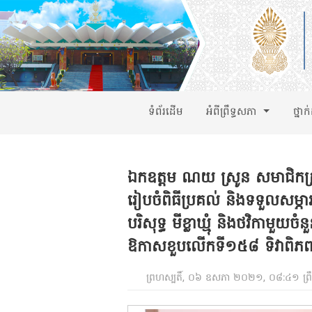
ទំព័រដើម
អំពីព្រឹទ្ធសភា
ថ្នាក
ឯកឧត្តម ណយ ស្រូន សមាជិកក្រុ
រៀបចំពិធីប្រគល់ និងទទួលសម្ភា
បរិសុទ្ធ មីខ្លាឃ្មុំ និងថវិកាមួយ
ឱកាសខួបលើកទី១៥៨ ទិវាពិ
ព្រហស្បតិ៍, ០៦ ឧសភា ២០២១, ០៨:៤១ ព្រ