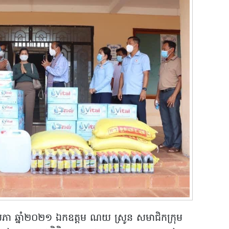
សភា ឆ្នាំ២០២១ ឯកឧត្តម ណយ ស្រូន សមាជិកក្រុម