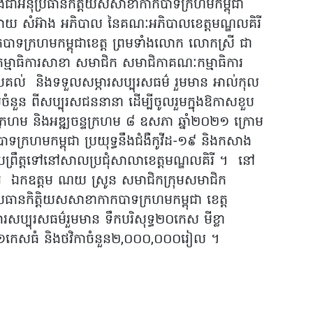
និងជាអនុប្រធានកិត្តិយសសាខាកាកបាទក្រហមកម្ពុជា
 ស្វាយ សំអ៊ាង អភិបាល នៃគណៈអភិបាលខេត្តមណ្ឌលគិរី
បាទក្រហមកម្ពុជាខេត្ត ព្រមទាំងលោក លោកស្រី ជា
ៈកម្មាធិការសាខា សមាជិក សមាជិកាគណៈកម្មាធិការ
្រគល់ និងទទួលសម្ភារសប្បុរសធម៌ រួមមាន អាល់កុល
កាមួយចំនួន ពីសប្បុរសជននានា ដើម្បីចូលរួមក្នុងឱកាសខួប
ហម និងអឌ្ឍចន្ទក្រហម ៨ ឧសភា ឆ្នាំ២០២១ ក្រោម
ាទក្រហមកម្ពុជា ប្រយុទ្ធនឹងជំងឺកូវីដ-១៩ និងកសាង
្រព្រឹត្តទៅនៅសាលប្រជុំសាលាខេត្តមណ្ឌលគិរី ។ នៅ
ដែរ ឯកឧត្តម ណយ ស្រូន សមាជិកក្រុមសមាជិក
ុប្រធានកិត្តិយសសាខាកាកបាទក្រហមកម្ពុជា ខេត្ត
ភារសប្បុរសធម៌រួមមាន ទឹកបរិសុទ្ធ២០កេស មីខ្លា
ស់១កេសធំ និងថវិកាចំនួន២,០០០,០០០រៀល ។