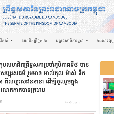
់ដឹកនាំ
សមាជិកព្រឹទ្ធសភា
អគ្គលេខាធិការដ្ឋាន
ការបោះពុម្
មសមាជិកព្រឹទ្ធសភាប្រចាំភូមិភាគទី៨ បាន
រសប្បុរសធម៌ រួមមាន អាល់កុល ម៉ាស់ ទឹក
ចំនួន ពីសប្បុរសជននានា ដើម្បីចូលរួមក្នុង
ភពលោកកាកបាទក្រហម
ឹក
ចែករំលែក ៖