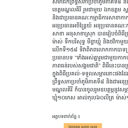
សមាជិកព្រឹទ្ធសភាប្រចាំភូមិភាគទី៨ 
ខេត្តមណ្ឌលគិរី រួមជាមួយ ឯកឧត្តម
និងជាប្រធានគណៈកម្មាធិការសាខាកាក
អនុប្រធានអចិន្ត្រៃយ៍ អនុប្រធានគណ
សាខា អនុសាខាស្រុក បានរៀបចំពិធីប
ម៉ាស់ ទឹកបរិសុទ្ធ មីខ្លាឃ្មុំ និងថវិ
លើកទី១៥៨ ទិវាពិភពលោកកាកបាទក្រ
ប្រធានបទ “ទាំងអស់គ្នារួមជាមួយកាកប
ភាពធន់របស់សង្គមជាតិ” ពិធីនេះបានប
ក្នុងពិធីប្រគល់-ទទួលសម្ភារនោះផង
ព្រឹទ្ធសភាប្រចាំភូមិភាគទី៨ និងជាអន
មណ្ឌលគិរី ក៏បានចូលរួមឧបត្ថម្ភនូវសម្
ឃ្មុំ១០កេស អាល់កុល៦០លីត្រ ម៉ា
អត្ថបទពាក់ព័ន្ធ ៖
ឯកឧត្តម ណយ ស្រូន