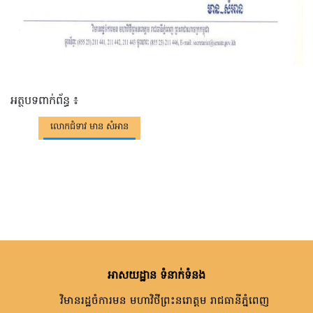
អត្ថបទពាក់ព័ន្ធ ៖
លោកជំទាវ មាន សំអាន
អាសយដ្ឋាន ទំនាក់ទំនង
វិមានរដ្ឋចំការមន មហាវិថីព្រះនរោត្តម រាជធានីភ្នំពេញ