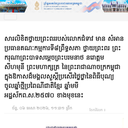
សារលិខិតថ្វាយព្រះពររបស់លោកជំទាវ​ មាន សំអាន
ប្រធានគណៈកម្មការទី៨ព្រឹទ្ធសភា ថ្វាយព្រះពរ ព្រះ
ករុណាព្រះបាទសម្តេចព្រះបរមនាថ នរោត្តម
សីហមុនី ព្រះមហាក្សត្រ នៃព្រះរាជាណាចក្រកម្ពុជា
ក្នុងឱកាសដ៏មង្គលសួស្តីប្រសើរថ្លៃថ្លានៃពិធីបុណ្យ
ចូលឆ្នាំថ្មីប្រពៃណីជាតិខ្មែរ ឆ្នាំមមី
អដ្ឋស័កព.ស.២៥៧០ ខាងមុខនេះ
ច័ន្ទ, ០៦ មេសា ២០២៦, ១១:៣១ ព្រឹក
ចែករំលែក ៖