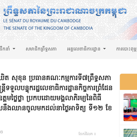
់ដឹកនាំ
សមាជិកព្រឹទ្ធសភា
អគ្គលេខាធិការដ្ឋាន
ការបោះពុម្
ត សុខុន ប្រធានគណៈកម្មការទី៧ព្រឹទ្ធសភា
រីទទួលបន្ទុករដ្ឋលេខាធិការដ្ឋានកិច្ចការព្រំដែន
គឧត្តមថ្លៃថ្លា ប្រកបដោយមង្គលាភិរម្យនៃពិធី
ែលនឹងឈានចូលមកដល់នាថ្ងៃអាទិត្យ ទី១២ ខែ
ាច
ចែករំលែក ៖