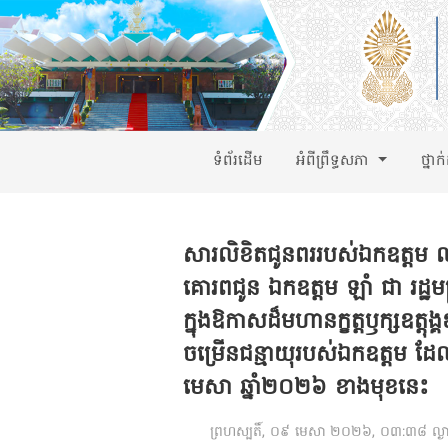
ទំព័រដើម
អំពីព្រឹទ្ធសភា
ថ្នាក
សារលិខិតជូនពររបស់ឯកឧត្តម ឈិ
គោរពជូន ឯកឧត្តម ឡាំ ជា រដ្ឋមន្ត្
ក្នុងឱកាសដ៏មហានក្ខត្តឫក្សឧត្តុង្
ចម្រើនជន្មាយុរបស់ឯកឧត្តម ដ
មេសា ឆ្នាំ២០២៦ ខាងមុខនេះ
ព្រហស្បតិ៍, ០៩ មេសា ២០២៦, ០៣:៣៨ ល្ង