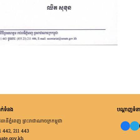
ក់ទំនង
បណ្តាញទំនាក
ធានីភ្នំពេញ ព្រះរាជាណាចក្រកម្ពុជា
1 442, 211 443
nate.gov.kh