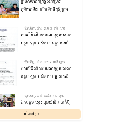
ក្រុមសមាជិកព្រឹទ្ធសភាប្រចាំ
ភូមិភាគទី៧ លើកទឹកចិត្តឱ្យក្រុម
ប្រឹក្សាឃុំក្នុងស្រុកជលគិរី រួមគ្នាបន្ត
បង្ករបង្កើនផលកសិកម្មបន្ថែមពីលើ
ម្សិលមិញ, ម៉ោង ៣:២៣ នាទី ល្ងាច
មុខរបបសព្វថ្ងៃ ដើម្បីឱ្យប្រជាពលរដ្ឋ
សារលិខិតរំលែកមរណទុក្ខរបស់ឯក
មានជីវភាពធូរធារ
ឧត្តម ឡាយ សំកុល អគ្គលេខាធិការ
ព្រឹទ្ធសភា ជូន ឯកឧត្តម ឡោក
ឆាយ អគ្គលេខាធិការរងព្រឹទ្ធសភា
ម្សិលមិញ, ម៉ោង ៣:១៩ នាទី ល្ងាច
ព្រមទាំងក្រុមគ្រួសារ ចំពោះមរណ
សារលិខិតរំលែកមរណទុក្ខរបស់ឯក
ភាព ឧបាសិកា លឹម អេងលាន ត្រូវ
ឧត្តម ឡាយ សំកុល អគ្គលេខាធិការ
ជាបងស្រីបង្កើតរបស់ឯកឧត្តម បាន
ព្រឹទ្ធសភា គោរពជូន លោកជំទាវ
ទទួលមរណភាព នៅថ្ងៃទី៥ ខែសីហា
ឡោក ខេង ប្រធានគណៈកម្មការ
ម្សិលមិញ, ម៉ោង ២:៥៩ នាទី ល្ងាច
ឆ្នាំ២០២៦ វេលាម៉ោង១:៥០នាទី
សុខាភិបាល សង្គមកិច្ច អតីត
ឯកឧត្តម ស្លេះ ពុនយ៉ាម៉ីន ចាត់ឱ្យ
រំលងអធ្រាត្រ ក្នុងជន្មាយុ៨១ឆ្នាំ
យុទ្ធជន យុវនីតិសម្បទា ការងារ
ក្រុមការងារនាំយកកញ្ចប់
មើលបន្ថែម...
ដោយរោគាពាធ នៅប្រទេសបារាំង
បណ្តុះបណ្តាលវិជ្ជាជីវៈ និងកិច្ចការនារី
អាហារចែកជូនបងប្អូនប្រជាពលរដ្ឋ
នៃរដ្ឋសភា ព្រមទាំងក្រុមគ្រួសារ
ម្សិលមិញ, ម៉ោង ២:៣២ នាទី ល្ងាច