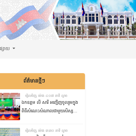
ពផ្សាយ
ព័ត៌មានថ្មីៗ
ម្សិលមិញ, ម៉ោង ៤:០៧ នាទី ល្ងាច
ឯកឧត្តម លី សារី អញ្ជើញចូលរួមក្នុង
ពិធីសំណេះសំណាលជាមួយសិស្ស
ត្រៀមប្រឡងសញ្ញាបត្រមធ្យមសិក្សា
ទុតិយភូមិ២០២៥-២០២៦
ម្សិលមិញ, ម៉ោង ៣:៣០ នាទី ល្ងាច