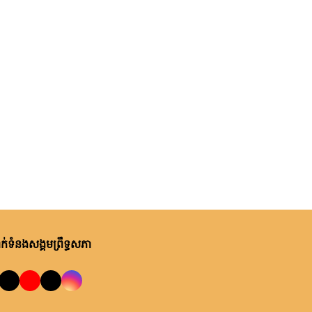
ម្សិលមិញ, ម៉ោង ១០:២២ នាទី ព្រឹក
ឯកឧត្តមបណ្ឌិត ឈីវ យីស៊ាង ជួប
ពិភាក្សាការងារជាមួយតំណាងក្រុម
ហ៊ុន Minebea Cambodia
ម្សិលមិញ, ម៉ោង ៩:២៤ នាទី ព្រឹក
ឯកឧត្តមបណ្ឌិត ធន់ វឌ្ឍនា កោត
សរសើរ និងលើកទឹកចិត្តអាជ្ញាធរ
ខណ្ឌ៧មករា ក្នុងការរៀបចំសេដ្ឋ
កិច្ចឌឿងហែម
ព្រហស្បតិ៍, ០៦ សីហា ២០២៦
លោកជំទាវ ចឹក ហេង អញ្ជើញ​ដឹកនាំ
កិច្ចប្រជុំពិភាក្សា ស្តីពី ការត្រៀម
រៀបចំសន្និបាតសាខាអាណត្តិទី៦
របស់សាខាកាកបាទក្រហមកម្ពុជា
់ទំនងសង្គមព្រឹទ្ធសភា
ព្រហស្បតិ៍, ០៦ សីហា ២០២៦
ខេត្តព្រះវិហារ
ឯកឧត្តម អ៊ុច បូររិទ្ធ ដឹកនាំកិច្ចប្រជុំ
គម្រោងថវិកាឆ្នាំ២០២៧ របស់
ព្រឹទ្ធសភា ជាមួយតំណាងក្រសួង