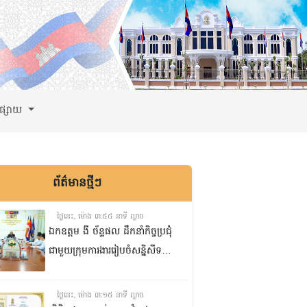
ពផ្សាយ
ព័ត៌មានថ្មីៗ
ថ្ងៃនេះ, ម៉ោង ៣:៥៥ នាទី ល្ងាច
ឯកឧត្តម ងី ច័ន្ទផល ដឹកនាំកិច្ចប្រជុំ
ជាមួយក្រុមការងាររៀបចំសន្និសីទ
ISC-2 ដើម្បីពិនិត្យវឌ្ឍនភាពការងារ
ដែលបាននិងកំពុងអនុវត្ត
ថ្ងៃនេះ, ម៉ោង ៣:១៥ នាទី ល្ងាច