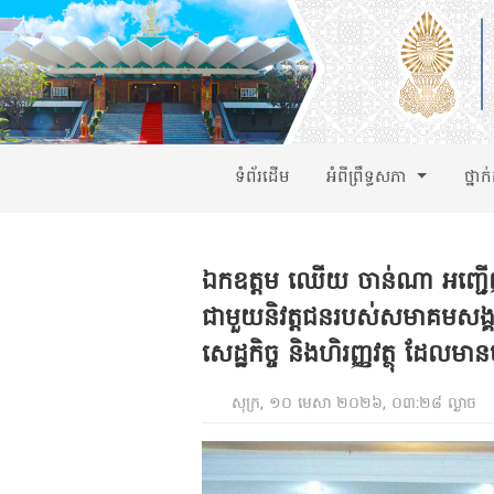
ទំព័រដើម
អំពីព្រឹទ្ធសភា
ថ្នាក
ឯកឧត្ដម ឈើយ ចាន់ណា អញ្ជើញ
ជាមួយនិវត្តជនរបស់សមាគមសង្គហៈ 
សេដ្ឋកិច្ច និងហិរញ្ញវត្ថុ ដែលម
សុក្រ, ១០ មេសា ២០២៦, ០៣:២៨ ល្ងាច