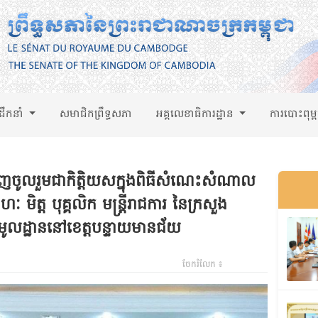
់ដឹកនាំ
សមាជិកព្រឹទ្ធសភា
អគ្គលេខាធិការដ្ឋាន
ការបោះពុម្
ចូលរួមជាកិត្តិយសក្នុងពិធីសំណេះសំណាល
មិត្ត បុគ្គលិក មន្ត្រីរាជការ នៃក្រសួង
ានមូលដ្ឋាននៅខេត្តបន្ទាយមានជ័យ
ចែករំលែក ៖