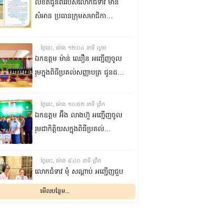
លិខិតជូនពររបស់លោកជំទាវ មាន
សំអាន ប្រធានក្រុម​សមាជិកា
ព្រឹទ្ធសភា​ គោរពជូន លោកជំទាវ
ឃួន ឃុនឌី លេខាធិការក្រុម
ថ្ងៃនេះ, ម៉ោង ១២:០៤ នាទី ល្ងាច
សមាជិកាព្រឹទ្ធសភា ក្នុងឱកាស
ឯកឧត្តម ម៉ាន់ ឈឿន អញ្ជើញចូល
ប្រកបដោយសិរីមង្គល នៃថ្ងៃចម្រើន
រួមក្នុងពិធីប្រគល់សញ្ញាបត្រ ជូនដល់
អាយុវឌ្ឍនមង្គលរបស់ លោកជំទាវ
និស្សិតជ័យលាភី និងសម្ពោធអគារ
លេខាធិការក្រុមសមាជិកាព្រឹទ្ធសភា
សិក្សា នៃសាកលវិទ្យាល័យភូមិន្ទនីតិ
ថ្ងៃនេះ, ម៉ោង ១០:៥២ នាទី ព្រឹក
សាស្ត្រ និងវិទ្យាស្ត្រសេដ្ឋកិច្ច
ឯកឧត្តម អ‍៊ឹង លាងហ៊ួ អញ្ជើញចូល
រួមជាកិត្តិយសក្នុងពិធីប្រគល់
ឧបករណ៍ផលិតអុកស៊ីសែន
និងអាល់កុល ជូនដល់មន្ទីរពេទ្យ
ថ្ងៃនេះ, ម៉ោង ៨:៤០ នាទី ព្រឹក
បង្អែក និងមណ្ឌលសុខភាពមួយចំនួន
លោកជំទាវ មុំ សណ្តាប់ អញ្ជើញជួប
ក្នុងខេត្តកំពង់ឆ្នាំង
សំណេះសំណាល និងសួរសុខទុក្ខ
មើលបន្ថែម...
ជាមួយចលនានារី ក្នុងសង្កាត់ផ្សារ
ដើមថ្កូវ ខណ្ឌចំការមន រាជធានី
ម្សិលមិញ, ម៉ោង ៨:០៤ នាទី ល្ងាច