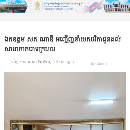
ឯកឧត្តម សត ណាឌី អញ្ជើញនាំយកថវិកាជូនដល់
សាខាកាកបាទក្រហម
ច័ន្ទ, ១៣ មេសា ២០២៦, ០៥:០៥ ល្ងាច
ចែករំលែក ៖