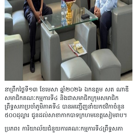
នាព្រឹកថ្ងៃទី១៣ ខែមេសា ឆ្នាំ២០២៦ ឯកឧត្តម សត ណាឌី
សមាជិកគណៈកម្មការទី៤ និងជាសមាជិកក្រុមសមាជិក
ព្រឹទ្ធសភាប្រចាំភូមិភាគទី៤ បានអញ្ជើញនាំយកថវិកាចំនួន
៥០០ដុល្លារ ជូនដល់សាខាកាកបាទក្រហមខេត្តសៀមរាប។
ប្រភព៖ ការិយាល័យ​ជំនួយ​ការ​គណៈកម្មការ​ទី៤ព្រឹទ្ធសភា