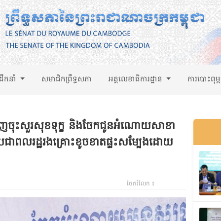
់ដឹកនាំ
សមាជិកព្រឹទ្ធសភា
អគ្គលេខាធិការដ្ឋាន
ការបោះពុម្
ញចុះសួរសុខទុក្ខ និងចែកជូនអំណោយសាខា
ប្រជាពលរដ្ឋរងគ្រោះខូចខាតផ្ទះសម្បែងដោយ
ចែករំលែក ៖