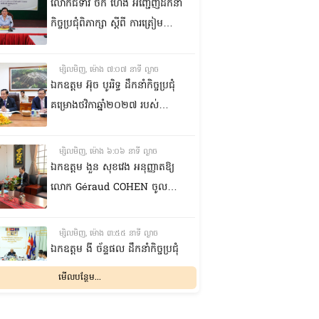
លោកជំទាវ ចឹក ហេង អញ្ជើញ​ដឹកនាំ
កិច្ចប្រជុំពិភាក្សា ស្តីពី ការត្រៀម
រៀបចំសន្និបាតសាខាអាណត្តិទី៦
របស់សាខាកាកបាទក្រហមកម្ពុជា
ម្សិលមិញ, ម៉ោង ៧:០៧ នាទី ល្ងាច
ខេត្តព្រះវិហារ
ឯកឧត្តម អ៊ុច បូររិទ្ធ ដឹកនាំកិច្ចប្រជុំ
គម្រោងថវិកាឆ្នាំ២០២៧ របស់
ព្រឹទ្ធសភា ជាមួយតំណាងក្រសួង
សេដ្ឋកិច្ចនិងហិរញ្ញវត្ថុ
ម្សិលមិញ, ម៉ោង ៦:០៦ នាទី ល្ងាច
ឯកឧត្តម ងួន សុខវេង អនុញ្ញាតឱ្យ
លោក Géraud COHEN ចូលជួប
សម្តែងការគួរសម និងជម្រាបលា
ម្សិលមិញ, ម៉ោង ៣:៥៥ នាទី ល្ងាច
ឯកឧត្តម ងី ច័ន្ទផល ដឹកនាំកិច្ចប្រជុំ
ជាមួយក្រុមការងាររៀបចំសន្និសីទ
មើលបន្ថែម...
ISC-2 ដើម្បីពិនិត្យវឌ្ឍនភាពការងារ
ដែលបាននិងកំពុងអនុវត្ត
ម្សិលមិញ, ម៉ោង ៣:១៥ នាទី ល្ងាច