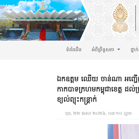
ទំព័រដើម
អំពីព្រឹទ្ធសភា
ថ្នាក
ឯកឧត្ដម ឈើយ ចាន់ណា អញ្ជើ
កាកបាទក្រហមកម្ពុជាខេត្ត ដល់
ខ្យល់ព្យុះកន្រ្តាក់
ពុធ, ២២ មេសា ២០២៦, ០៣:១០ ល្ងាច