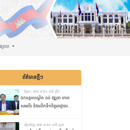
ពផ្សាយ
ព័ត៌មានថ្មីៗ
ថ្ងៃនេះ, ម៉ោង ៩:២៤ នាទី ព្រឹក
ឯកឧត្តមបណ្ឌិត ធន់ វឌ្ឍនា កោត
សរសើរ និងលើកទឹកចិត្តអាជ្ញាធរ
ខណ្ឌ៧មករា ក្នុងការរៀបចំសេដ្ឋ
កិច្ចឌឿងហែម
ម្សិលមិញ, ម៉ោង ៩:៥០ នាទី ល្ងាច