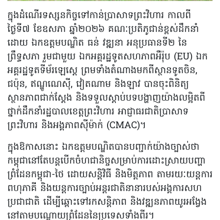
ក្នុងដំណើរទស្សនកិច្ចទៅកាន់ប្រាសាទព្រះវិហារ កាលពី
ថ្ងៃទី៧ ខែឧសភា ឆ្នាំ២០២៦ គណៈប្រតិភូជាន់ខ្ពស់ដឹកនាំ
ដោយ ឯកឧត្តមបណ្ឌិត ធន់ វឌ្ឍនា អនុប្រធានទី២ នៃ
ព្រឹទ្ធសភា រួមជាមួយ ឯកអគ្គរដ្ឋទូតសហភាពអឺរ៉ុប (EU) ឯក
អគ្គរដ្ឋទូតទីម័រឡេស្តេ ព្រមទាំងតំណាងមកពីស្ថានទូតចិន,
ជប៉ុន, ឥណ្ឌូណេស៊ី, វៀតណាម និងឡាវ បានចុះពិនិត្យ
ស្ថានភាពជាក់ស្តែង និងទទួលស្ដាប់បទបង្ហាញយ៉ាងលម្អិតពី
ថ្នាក់ដឹកនាំរដ្ឋបាលខេត្តព្រះវិហារ អាជ្ញាធរជាតិប្រាសាទ
ព្រះវិហារ និងអង្គភាពស៊ីម៉ាក់ (CMAC)។
ក្នុងឱកាសនោះ ឯកឧត្តមបណ្ឌិតបានបញ្ជាក់យ៉ាងច្បាស់ថា
កម្ពុជានៅតែបន្តបើកចំហជានិច្ចសម្រាប់ការដោះស្រាយបញ្ហា
ព្រំដែនកម្ពុជា-ថៃ ដោយសន្តិវិធី និងមិត្តភាព តាមរយៈយន្តការ
ពហុភាគី និងយន្តការច្បាប់អន្តរជាតិនានារបស់អង្គការសហ
ប្រជាជាតិ ដើម្បីឆ្ពោះទៅរកសន្តិភាព និងវឌ្ឍនភាពយូរអង្វែង
នៅតាមបណ្តោយព្រំដែននៃប្រទេសទាំងពីរ។