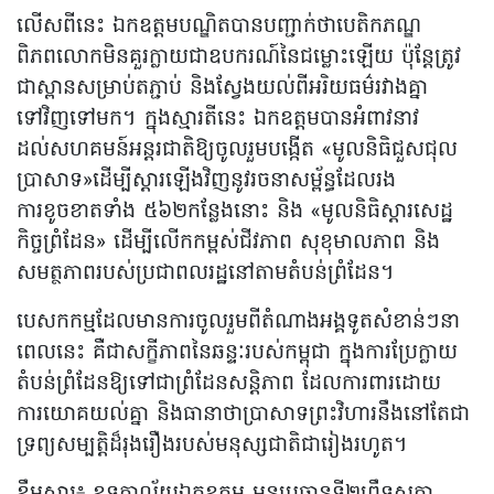
លើសពីនេះ ឯកឧត្តមបណ្ឌិតបានបញ្ជាក់ថាបេតិកភណ្ឌ
ពិភពលោកមិនគួរក្លាយជាឧបករណ៍នៃជម្លោះឡើយ ប៉ុន្តែត្រូវ
ជាស្ពានសម្រាប់តភ្ជាប់ និងស្វែងយល់ពីអរិយធម៌រវាងគ្នា
ទៅវិញទៅមក។ ក្នុងស្មារតីនេះ ឯកឧត្តមបានអំពាវនាវ
ដល់សហគមន៍អន្តរជាតិឱ្យចូលរួមបង្កើត «មូលនិធិជួសជុល
ប្រាសាទ»ដើម្បីស្តារឡើងវិញនូវរចនាសម្ព័ន្ធដែលរង
ការខូចខាតទាំង ៥៦២កន្លែងនោះ និង «មូលនិធិស្តារសេដ្ឋ
កិច្ចព្រំដែន» ដើម្បីលើកកម្ពស់ជីវភាព សុខុមាលភាព និង
សមត្ថភាពរបស់ប្រជាពលរដ្ឋនៅតាមតំបន់ព្រំដែន។
បេសកកម្មដែលមានការចូលរួមពីតំណាងអង្គទូតសំខាន់ៗនា
ពេលនេះ គឺជាសក្ខីភាពនៃឆន្ទៈរបស់កម្ពុជា ក្នុងការប្រែក្លាយ
តំបន់ព្រំដែនឱ្យទៅជាព្រំដែនសន្តិភាព ដែលការពារដោយ
ការយោគយល់គ្នា និងធានាថាប្រាសាទព្រះវិហារនឹងនៅតែជា
ទ្រព្យសម្បត្តិដ៏រុងរឿងរបស់មនុស្សជាតិជារៀងរហូត។