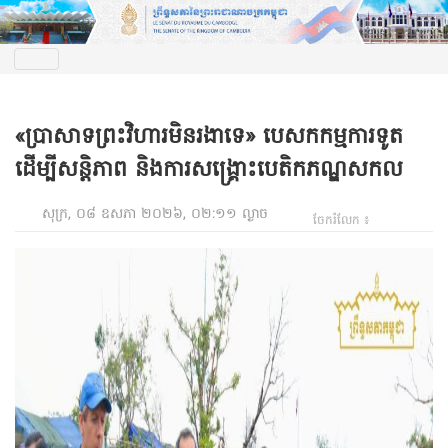
«ប្រាសាទព្រះវិហារមិនរងាទេ» បេសកកម្មការទូត
ដើម្បីសន្តិភាព និងការសង្គ្រោះបេតិកភណ្ឌសកល
សុក្រ, ០៨ ឧសភា ២០២៦, ០២:១១ ល្ងាច
ចែករំលែក ៖