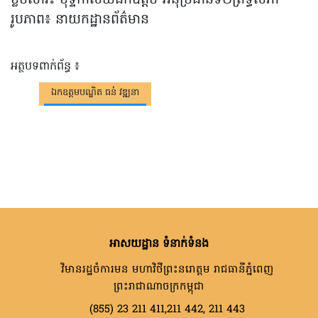
ខ្លឹមសារ៖ ខុទ្ទកាល័យឯកឧត្តម អនុប្រធានទី២ព្រឹទ្ធសភា
រូបភាព៖ នាយកដ្ឋានព័ត៌មាន
អត្ថបទពាក់ព័ន្ធ ៖
ឯកឧត្តមបណ្ឌិត ធន់់ វឌ្ឍនា
អាសយដ្ឋាន ទំនាក់ទំនង
វិមានរដ្ឋចំការមន មហាវិថីព្រះនរោត្តម រាជធានីភ្នំពេញ
ព្រះរាជាណាចក្រកម្ពុជា
(855) 23 211 411,211 442, 211 443