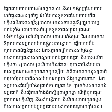
ផ្អែកតាមរបាយការណ៍បច្ចេកទេស និងបទបង្ហាញដែលបាន
ដាក់ជូនគណៈប្រតិភូ ទំហំនៃការខូចខាតដែលបានកើត
ឡើងលើរចនាសម្ព័ន្ធប្រាសាទមានសភាពគួរឱ្យព្រួយបារម្ភ
យ៉ាងខ្លាំង ដោយមានចំណុចខូចខាតសរុបរហូតដល់
៥៦២កន្លែង នៅលើប្រាសាទបុរាណទាំងមូល ដែលទាមទារ
ឱ្យមានការអន្តរាគមន៍សង្គ្រោះជាបន្ទាន់។ ឆ្លើយតបនឹង
ស្ថានភាពដ៏ធ្ងន់ធ្ងរនេះ ឯកឧត្តមបណ្ឌិតបានសម្តែងនូវ
មនោសញ្ចេតនាសោកស្តាយយ៉ាងជ្រាលជ្រៅ និងបានលើក
ឡើងថា «ប្រាសាទព្រះវិហារមិនរងាទេ ព្រោះវាមិនមែនជា
របស់ប្រទេសណាមួយដាច់មុខឡើយ វាគឺជាមរតកមនុស្សជាតិ
សម្រាប់គ្រប់ជាតិសាសន៍មកទស្សនា និងរួមគ្នាការពារ។ ឯក
ឧត្តមមានជំនឿយ៉ាងមុតមាំថា កម្ពុជា ថៃ ព្រមទាំងសហគមន៍
អន្តរជាតិ នឹងធ្វើការយ៉ាងជិតស្និទ្ធជាមួយគ្នា ដើម្បីជួសជុល
ប្រាសាទឡើងវិញ និងនាំសន្តិភាព និងវិបុលភាពយូរអង្វែង
ពិសេសសម្រាប់បងប្អូនប្រជាជននៅតាមបណ្តោយព្រំដែន។