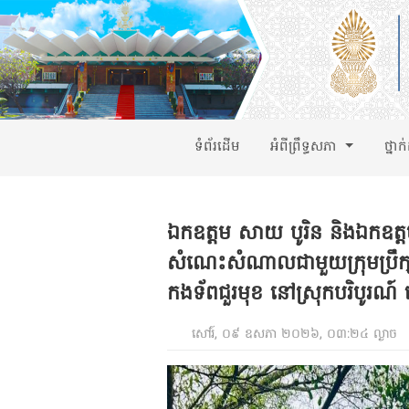
ទំព័រដើម
អំពីព្រឹទ្ធសភា
ថ្នាក
ឯកឧត្តម សាយ បូរិន និងឯកឧត្ត
សំណេះសំណាលជាមួយក្រុមប្រឹក្
កងទ័ពជួរមុខ នៅស្រុកបរិបូរណ៍ ខេត
សៅរ៍, ០៩ ឧសភា ២០២៦, ០៣:២៤ ល្ងាច