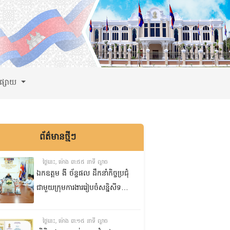
ពផ្សាយ
ព័ត៌មានថ្មីៗ
ថ្ងៃនេះ, ម៉ោង ៣:៥៥ នាទី ល្ងាច
ឯកឧត្តម ងី ច័ន្ទផល ដឹកនាំកិច្ចប្រជុំ
ជាមួយក្រុមការងាររៀបចំសន្និសីទ
ISC-2 ដើម្បីពិនិត្យវឌ្ឍនភាពការងារ
ដែលបាននិងកំពុងអនុវត្ត
ថ្ងៃនេះ, ម៉ោង ៣:១៥ នាទី ល្ងាច