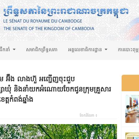
់ដឹកនាំ
សមាជិកព្រឹទ្ធសភា
អគ្គលេខាធិការដ្ឋាន
ការបោះពុម្
ម អ៊ឹង លាងហ៊ួ អញ្ជើញចុះជួប
សាឃុំ និងនាំយកអំណោយចែកជូនក្រុមគ្រួសារ
្តកំពង់ឆ្នាំង
ចែករំលែក ៖