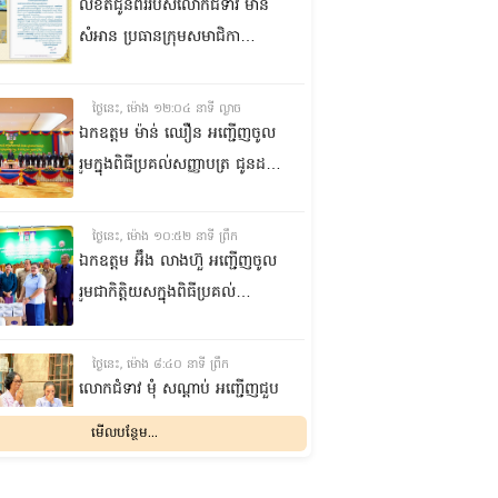
លិខិតជូនពររបស់លោកជំទាវ មាន
សំអាន ប្រធានក្រុម​សមាជិកា
ព្រឹទ្ធសភា​ គោរពជូន លោកជំទាវ
ឃួន ឃុនឌី លេខាធិការក្រុម
ថ្ងៃនេះ, ម៉ោង ១២:០៤ នាទី ល្ងាច
សមាជិកាព្រឹទ្ធសភា ក្នុងឱកាស
ឯកឧត្តម ម៉ាន់ ឈឿន អញ្ជើញចូល
ប្រកបដោយសិរីមង្គល នៃថ្ងៃចម្រើន
រួមក្នុងពិធីប្រគល់សញ្ញាបត្រ ជូនដល់
អាយុវឌ្ឍនមង្គលរបស់ លោកជំទាវ
និស្សិតជ័យលាភី និងសម្ពោធអគារ
លេខាធិការក្រុមសមាជិកាព្រឹទ្ធសភា
សិក្សា នៃសាកលវិទ្យាល័យភូមិន្ទនីតិ
ថ្ងៃនេះ, ម៉ោង ១០:៥២ នាទី ព្រឹក
សាស្ត្រ និងវិទ្យាស្ត្រសេដ្ឋកិច្ច
ឯកឧត្តម អ‍៊ឹង លាងហ៊ួ អញ្ជើញចូល
រួមជាកិត្តិយសក្នុងពិធីប្រគល់
ឧបករណ៍ផលិតអុកស៊ីសែន
និងអាល់កុល ជូនដល់មន្ទីរពេទ្យ
ថ្ងៃនេះ, ម៉ោង ៨:៤០ នាទី ព្រឹក
បង្អែក និងមណ្ឌលសុខភាពមួយចំនួន
លោកជំទាវ មុំ សណ្តាប់ អញ្ជើញជួប
ក្នុងខេត្តកំពង់ឆ្នាំង
សំណេះសំណាល និងសួរសុខទុក្ខ
មើលបន្ថែម...
ជាមួយចលនានារី ក្នុងសង្កាត់ផ្សារ
ដើមថ្កូវ ខណ្ឌចំការមន រាជធានី
ម្សិលមិញ, ម៉ោង ៨:០៤ នាទី ល្ងាច