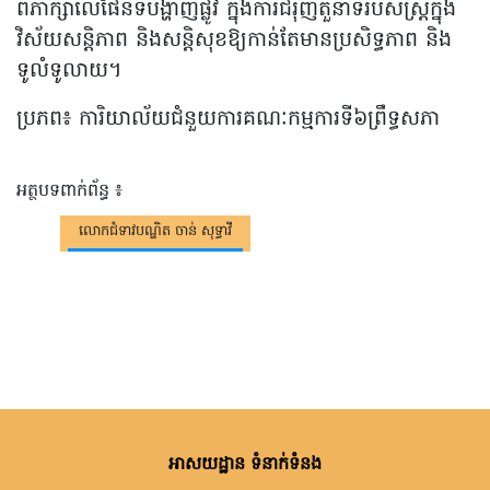
ពិភាក្សាលើផែនទីបង្ហាញផ្លូវ ក្នុងការជំរុញតួនាទីរបស់ស្ត្រីក្នុង
វិស័យសន្តិភាព និងសន្តិសុខឱ្យកាន់តែមានប្រសិទ្ធភាព និង
ទូលំទូលាយ។
ប្រភព៖ ការិយាល័យជំនួយការគណៈកម្មការទី៦ព្រឹទ្ធសភា
អត្ថបទពាក់ព័ន្ធ ៖
លោកជំទាវបណ្ឌិត ចាន់ សុទ្ធាវី
អាសយដ្ឋាន ទំនាក់ទំនង