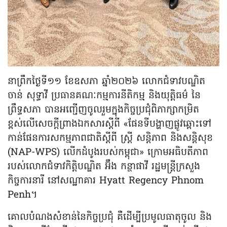
នាព្រឹកថ្ងៃទី១១ ខែឧសភា ឆ្នាំ២០២៦ លោកជំទាវបណ្ឌិត
ចាន់ សុទ្ធាវី ប្រធានគណៈកម្មការនីតិកម្ម និងយុត្តិធម៌ នៃ
ព្រឹទ្ធសភា បានអញ្ជើញចូលរួមក្នុងកិច្ចប្រជុំពិភាក្សាកម្រិត
ខ្ពស់លើសេចក្តីព្រាងឯកសារស្តីពី «ផែនទីបង្ហាញផ្លូវឆ្ពោះទៅ
កាន់ផែនការសកម្មភាពជាតិស្តីពី ស្ត្រី សន្តិភាព និងសន្តិសុខ
(NAP-WPS) លើកដំបូងរបស់កម្ពុជា» ក្រោមអធិបតីភាព
របស់លោកជំទាវកិត្តិបណ្ឌិត អ៊ឹង កន្ថាផាវី រដ្ឋមន្ត្រីក្រសួង
កិច្ចការនារី នៅសណ្ឋាគារ Hyatt Regency Phnom
Penh។
គោលបំណងសំខាន់នៃកិច្ចប្រជុំ គឺដើម្បីប្រមូលធាតុចូល និង