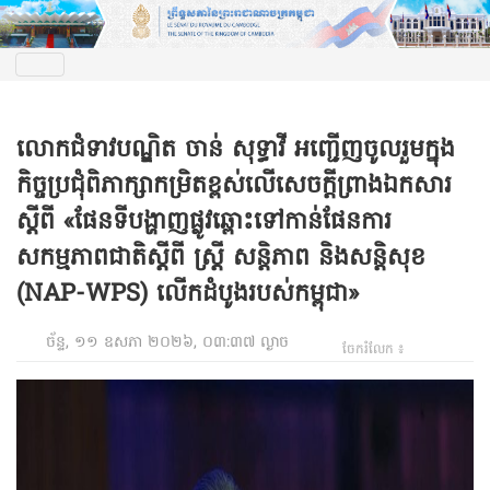
លោកជំទាវបណ្ឌិត ចាន់ សុទ្ធាវី អញ្ជើញចូលរួមក្នុង
កិច្ចប្រជុំពិភាក្សាកម្រិតខ្ពស់លើសេចក្តីព្រាងឯកសារ
ស្តីពី «ផែនទីបង្ហាញផ្លូវឆ្ពោះទៅកាន់ផែនការ
សកម្មភាពជាតិស្តីពី ស្ត្រី សន្តិភាព និងសន្តិសុខ
(NAP-WPS) លើកដំបូងរបស់កម្ពុជា»
ច័ន្ទ, ១១ ឧសភា ២០២៦, ០៣:៣៧ ល្ងាច
ចែករំលែក ៖