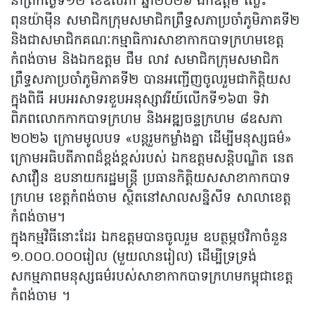
នាព្រឹកថ្ងៃទី១២ ខែឧសភា ឆ្នាំ២០២៦ ឯកឧត្តម ស្លេះ
ពុនយ៉ាមុីន សមាជិកក្រុមសមាជិកព្រឹទ្ធសភាប្រចាំភូមិភាគទី២
និងជាសមាជិកគណៈកម្មាធិការសាខាកាកបាទក្រហមខេត្ត
កំពង់ចាម និងឯកឧត្តម ជឹម លាវ សមាជិកក្រុមសមាជិក
ព្រឹទ្ធសភាប្រចាំភូមិភាគទី២ បានអញ្ជើញចូលរួមជាកិត្តិយស
ក្នុងពិធី អបអរសាទរខួបអនុស្សាវរីយ៍លើកទី១៦៣ ទិវា
ពិភពលោកកាកបាទក្រហម និងអឌ្ឍចន្ទក្រហម ៨ឧសភា
២០២៦ ក្រោមមូលបទ «បន្តរួមកម្លាំងគ្នា ដើម្បីមនុស្សធម៌»
ក្រោមអធិបតីភាពដ៏ខ្ពង់ខ្ពស់របស់ ឯកឧត្តមសន្តិបណ្ឌិត នេត
សាវឿន ឧបនាយករដ្ឋមន្រ្តី ប្រធានកិត្តិយសសាខាកាកបាទ
ក្រហម ខេត្តកំពង់ចាម ស្ថិតនៅសាលសន្និសីទ សាលាខេត្ត
កំពង់ចាម។
ក្នុងកម្មវិធីនោះដែរ ឯកឧត្តមបានចូលរួម ឧបត្ថម្ភថវិកាចំនួន
១.០០០.០០០រៀល (មួយលានរៀល) ដើម្បីទ្រទ្រង់
សកម្មភាពមនុស្សធម៌របស់សាខាកាកបាទក្រហមកម្ពុជាខេត្ត
កំពង់ចាម ។